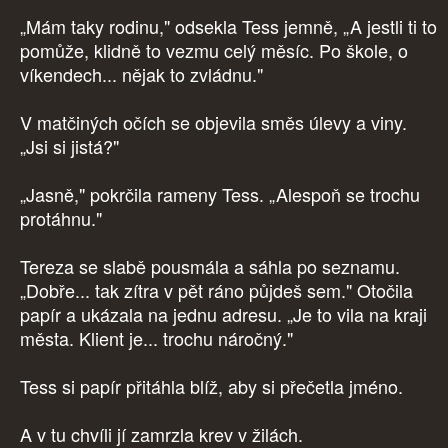
„Mám taky rodinu," odsekla Tess jemně, „A jestli ti to
pomůže, klidně to vezmu celý měsíc. Po škole, o
víkendech... nějak to zvládnu."
V matčiných očích se objevila směs úlevy a viny.
„Jsi si jistá?"
„Jasně," pokrčila rameny Tess. „Alespoň se trochu
protáhnu."
Tereza se slabě pousmála a sáhla po seznamu.
„Dobře... tak zítra v pět ráno půjdeš sem." Otočila
papír a ukázala na jednu adresu. „Je to vila na kraji
města. Klient je... trochu náročný."
Tess si papír přitáhla blíž, aby si přečetla jméno.
A v tu chvíli jí zamrzla krev v žilách.