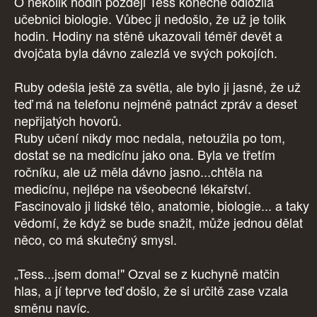
O několik hodin později Tess konečně odložila
učebnici biologie. Vůbec ji nedošlo, že už je tolik
hodin. Hodiny na stěně ukazovali téměř devět a
dvojčata byla dávno zalezlá ve svých pokojích.
Ruby odešla ještě za světla, ale bylo ji jasné, že už
teď má na telefonu nejméně patnáct zpráv a deset
nepřijatých hovorů.
Ruby učení nikdy moc nedala, netoužila po tom,
dostat se na medicínu jako ona. Byla ve třetím
ročníku, ale už měla dávno jasno...chtěla na
medicínu, nejlépe na všeobecné lékařství.
Fascinovalo ji lidské tělo, anatomie, biologie... a taky
vědomí, že když se bude snažit, může jednou dělat
něco, co má skutečný smysl.
„Tess...jsem doma!" Ozval se z kuchyně matčin
hlas, a jí teprve teď došlo, že si určitě zase vzala
směnu navíc.