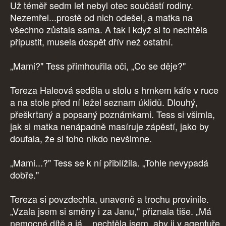
Už téměř sedm let nebyl otec součástí rodiny.
Nezemřel...prostě od nich odešel, a matka na
všechno zůstala sama. A tak i když si to nechtěla
připustit, musela dospět dřív než ostatní.
„Mami?" Tess přimhouřila oči, „Co se děje?"
Tereza Haleová seděla u stolu s hrnkem káfe v ruce
a na stole před ní ležel seznam úklidů. Dlouhý,
přeškrtaný a popsaný poznámkami. Tess si všimla,
jak si matka nenápadně masíruje zápěstí, jako by
doufala, že si toho nikdo nevšimne.
„Mami...?" Tess se k ní přiblížila. „Tohle nevypadá
dobře."
Tereza si povzdechla, unaveně a trochu provinile.
„Vzala jsem si směny i za Janu," přiznala tiše. „Má
nemocné dítě a já... nechtěla jsem, aby ji v agentuře