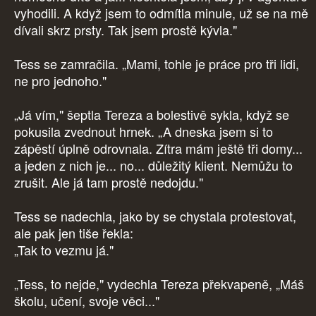
vyhodili. A když jsem to odmítla minule, už se na mě
dívali skrz prsty. Tak jsem prostě kývla."
Tess se zamračila. „Mami, tohle je práce pro tři lidi,
ne pro jednoho."
„Já vím," šeptla Tereza a bolestivě sykla, když se
pokusila zvednout hrnek. „A dneska jsem si to
zápěstí úplně odrovnala. Zítra mám ještě tři domy...
a jeden z nich je... no... důležitý klient. Nemůžu to
zrušit. Ale já tam prostě nedojdu."
Tess se nadechla, jako by se chystala protestovat,
ale pak jen tiše řekla:
„Tak to vezmu já."
„Tess, to nejde," vydechla Tereza překvapeně, „Máš
školu, učení, svoje věci..."