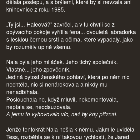
dělala poslepu, a s brýlemi, které by si nevzala ani
knihovnice z roku 1985.
„Ty jsi... Haleová?" zavrčel, a v tu chvíli se z
obývacího pokoje vyřítila fena... dvouletá labradorka
s lesklou černou srstí a očima, které vypadaly, jako
by rozuměly úplně všemu.
Nala byla jeho miláček. Jeho tichý společník.
Vlastně... jeho zpovědník.
Jediná bytost ženského pohlaví, která po něm nic
nechtěla, nic si nenárokovala a nikdy mu
nenadbíhala.
Poslouchala ho, když mluvil, nekomentovala,
neptala se, neodsuzovala.
A jemu to vyhovovalo víc, než by kdy přiznal.
Jenže tentokrát Nala nešla k němu. Jakmile uviděla
Tess, rozběhla se k ní takovou rychlostí, že Jared