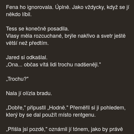
Fena ho ignorovala. Úplně. Jako vždycky, když se jí
někdo líbil.
Tess se konečně posadila.
Vlasy měla rozcuchané, brýle nakřivo a svetr ještě
větší než předtím.
Jared si odkašlal.
„Ona... občas vítá lidi trochu nadšeněji."
„Trochu?"
Nala jí olízla bradu.
„Dobře," připustil „Hodně." Přeměřil si ji pohledem,
který by se dal použít místo rentgenu.
„Přišla jsi pozdě," oznámil jí tónem, jako by právě