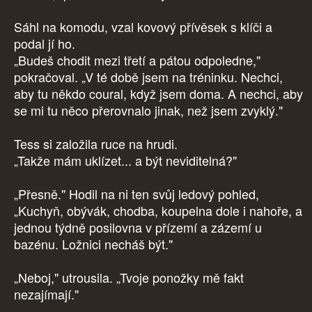
Sáhl na komodu, vzal kovový přívěsek s klíči a
podal jí ho.
„Budeš chodit mezi třetí a pátou odpoledne,"
pokračoval. „V té době jsem na tréninku. Nechci,
aby tu někdo coural, když jsem doma. A nechci, aby
se mi tu něco přerovnalo jinak, než jsem zvyklý."
Tess si založila ruce na hrudi.
„Takže mám uklízet... a být neviditelná?"
„Přesně." Hodil na ni ten svůj ledový pohled,
„Kuchyň, obývák, chodba, koupelna dole i nahoře, a
jednou týdně posilovna v přízemí a zázemí u
bazénu. Ložnici necháš být."
„Neboj," utrousila. „Tvoje ponožky mě fakt
nezajímají."