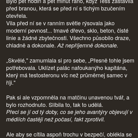
Bylo pět hodin a pět minut ráno, když Tess zastavila
před branou, která se před ní s tichým bzučením
otevřela.
Vila před ní se v ranním světle rýsovala jako
moderní pevnost... tmavé dřevo, sklo, beton, čisté
linie a žádné zbytečnosti. Všechno působilo draze,
chladně a dokonale.
Až nepříjemně dokonale.
„Skvělé," zamumlala si pro sebe, „Přesně tohle jsem
potřebovala. Uklízet palác nafoukanýho kapitána,
který má testosteronu víc než průměrnej samec v
říji."
Pak si ale vzpomněla na matčinu unavenou tvář, a
bylo rozhodnuto. Slíbila to, tak to udělá.
Přeci se jí od tý doby, co se jeho avantýry objevují v
médiích častěji než počasí, fakt zprotivil.
Ale aby se cítila aspoň trochu v bezpečí, oblékla se