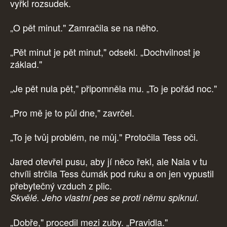
vyřkl rozsudek.
„O pět minut." Zamračila se na něho.
„Pět minut je pět minut," odsekl. „Dochvilnost je
základ."
„Je pět nula pět," připomněla mu. „To je pořád noc."
„Pro mě je to půl dne," zavrčel.
„To je tvůj problém, ne můj." Protočila Tess oči.
Jared otevřel pusu, aby jí něco řekl, ale Nala v tu
chvíli strčila Tess čumák pod ruku a on jen vypustil
přebytečný vzduch z plic.
Skvělé. Jeho vlastní pes se proti němu spiknul.
„Dobře," procedil mezi zuby. „Pravidla."