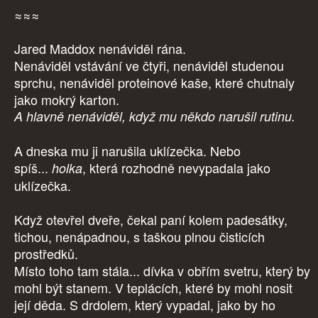
≈≈≈
Jared Maddox nenáviděl rána.
Nenáviděl vstávání ve čtyři, nenáviděl studenou
sprchu, nenáviděl proteinové kaše, které chutnaly
jako mokrý karton.
A hlavně nenáviděl, když mu někdo narušil rutinu.
A dneska mu ji narušila uklízečka. Nebo
spíš...
, která rozhodně nevypadala jako
holka
uklízečka.
Když otevřel dveře, čekal paní kolem padesátky,
tichou, nenápadnou, s taškou plnou čisticích
prostředků.
Místo toho tam stála... dívka v obřím svetru, který by
mohl být stanem. V teplácích, které by mohl nosit
její děda. S drdolem, který vypadal, jako by ho