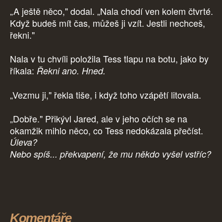
„A ještě něco," dodal. „Nala chodí ven kolem čtvrté.
Když budeš mít čas, můžeš ji vzít. Jestli nechceš,
řekni."
Nala v tu chvíli položila Tess tlapu na botu, jako by
říkala:
Řekni ano. Hned.
„Vezmu ji," řekla tiše, i když toho vzápětí litovala.
„Dobře." Přikývl Jared, ale v jeho očích se na
okamžik mihlo něco, co Tess nedokázala přečíst.
Úleva?
Nebo spíš... překvapení, že mu někdo vyšel vstříc?
Komentáře