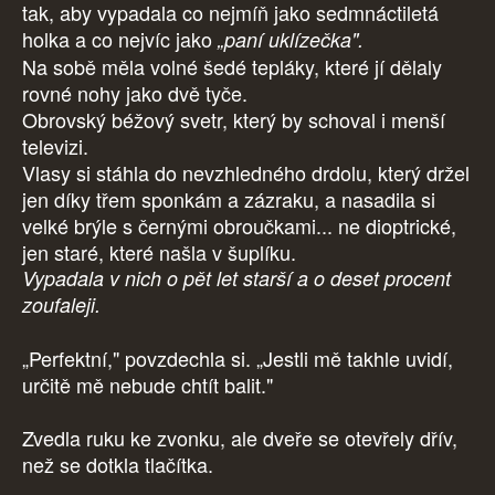
tak, aby vypadala co nejmíň jako sedmnáctiletá
holka a co nejvíc jako
„paní uklízečka".
Na sobě měla volné šedé tepláky, které jí dělaly
rovné nohy jako dvě tyče.
Obrovský béžový svetr, který by schoval i menší
televizi.
Vlasy si stáhla do nevzhledného drdolu, který držel
jen díky třem sponkám a zázraku, a nasadila si
velké brýle s černými obroučkami... ne dioptrické,
jen staré, které našla v šuplíku.
Vypadala v nich o pět let starší a o deset procent
zoufaleji.
„Perfektní," povzdechla si. „Jestli mě takhle uvidí,
určitě mě nebude chtít balit."
Zvedla ruku ke zvonku, ale dveře se otevřely dřív,
než se dotkla tlačítka.