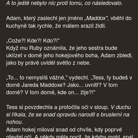
A to ještě nebylo nic proti tomu, co následovalo.
Adam, který zaslechl jen jméno
vběhl do
„Maddox",
kuchyně tak rychle, že málem srazil židli.
„Cože?! Kde?! Kdo?!"
Když mu Ruby oznámila, že jeho sestra bude
uklízet v domě jeho hokejového boha, Adam zbledl,
jako by právě uviděl světlo z nebe.
„To... to nemyslíš vážně," vydechl. „Tess, ty budeš v
domě Jareda Maddoxe? Jako... uvnitř? V tom
domě? V tom domě, kde on... žije?!"
Tess si povzdechla a protočila oči v sloup.
V duchu
si říkala, že se snad opravdu narodil s bruslemi na
nohou.
Adam hokej miloval snad od chvíle, kdy poprvé
otevřel oči. A někdy měla pocit, že kdyby mohl, spal