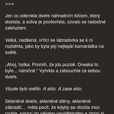
≈≈≈
Jen co odemkla dveře náhradním klíčem, který
dostala, a sotva je pootevřela, ozvalo se radostné
zakňučení.
Velká, nadšená, vrtící se labradorka se k ní
rozběhla, jako by byla její nejlepší kamarádka na
světě.
„Ahoj, holka. Promiň, že jdu pozdě. Dneska to
bylo... náročné." Vyhrkla a zabouchla za sebou
dveře.
Všude bylo světlo. A sklo. A zase sklo.
Skleněné dveře, skleněné stěny, skleněné
zábradlí... měla pocit, že kdyby se otočila moc
rychle, narazí do něčeho neviditelného a zlomí si