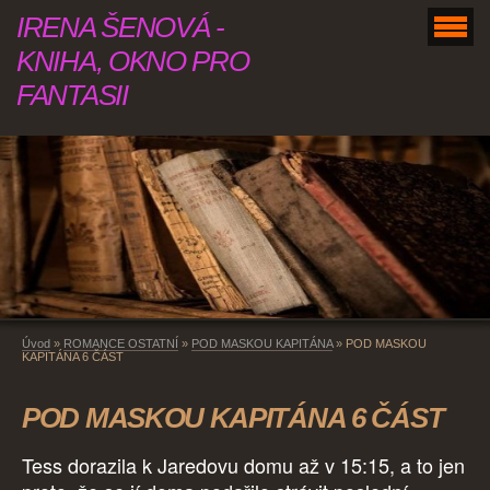
IRENA ŠENOVÁ -
KNIHA, OKNO PRO
FANTASII
Úvod
»
ROMANCE OSTATNÍ
»
POD MASKOU KAPITÁNA
»
POD MASKOU
KAPITÁNA 6 ČÁST
POD MASKOU KAPITÁNA 6 ČÁST
Tess dorazila k Jaredovu domu až v 15:15, a to jen