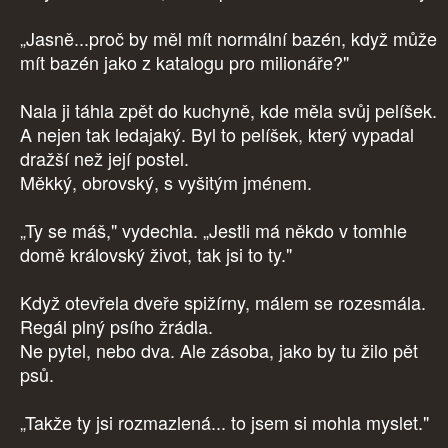
„Jasně...proč by měl mít normální bazén, když může
mít bazén jako z katalogu pro milionáře?"
Nala ji táhla zpět do kuchyně, kde měla svůj pelíšek.
A nejen tak ledajaký. Byl to pelíšek, který vypadal
dražší než její postel.
Měkký, obrovský, s vyšitým jménem.
„Ty se máš," vydechla. „Jestli má někdo v tomhle
domě královský život, tak jsi to ty."
Když otevřela dveře spižírny, málem se rozesmála.
Regál plný psího žrádla.
Ne pytel, nebo dva. Ale zásoba, jako by tu žilo pět
psů.
„Takže ty jsi rozmazlená... to jsem si mohla myslet."