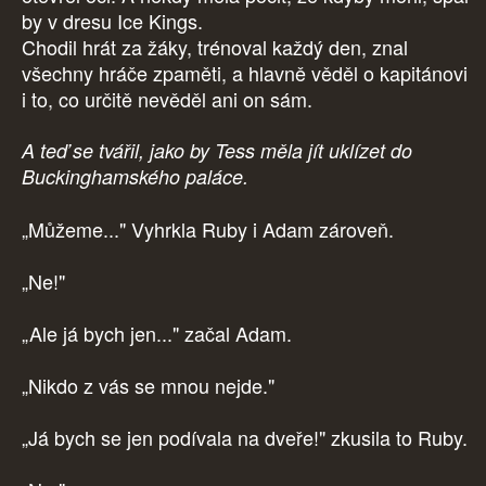
by v dresu Ice Kings.
Chodil hrát za žáky, trénoval každý den, znal
všechny hráče zpaměti, a hlavně věděl o kapitánovi
i to, co určitě nevěděl ani on sám.
A teď se tvářil, jako by Tess měla jít uklízet do
Buckinghamského paláce.
„Můžeme..." Vyhrkla Ruby i Adam zároveň.
„Ne!"
„Ale já bych jen..." začal Adam.
„Nikdo z vás se mnou nejde."
„Já bych se jen podívala na dveře!" zkusila to Ruby.