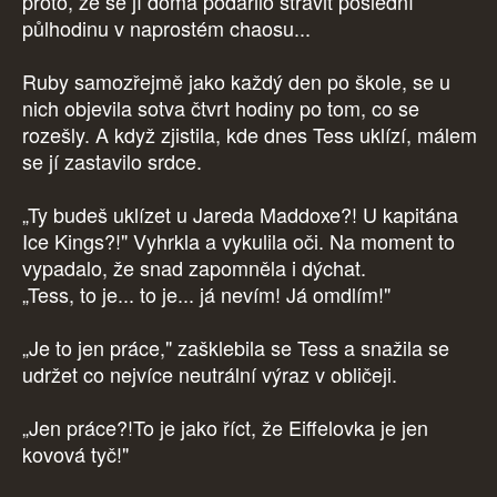
proto, že se jí doma podařilo strávit poslední
půlhodinu v naprostém chaosu...
Ruby samozřejmě jako každý den po škole, se u
nich objevila sotva čtvrt hodiny po tom, co se
rozešly. A když zjistila, kde dnes Tess uklízí, málem
se jí zastavilo srdce.
„Ty budeš uklízet u Jareda Maddoxe?! U kapitána
Ice Kings?!" Vyhrkla a vykulila oči. Na moment to
vypadalo, že snad zapomněla i dýchat.
„Tess, to je... to je... já nevím! Já omdlím!"
„Je to jen práce," zašklebila se Tess a snažila se
udržet co nejvíce neutrální výraz v obličeji.
„Jen práce?!To je jako říct, že Eiffelovka je jen
kovová tyč!"