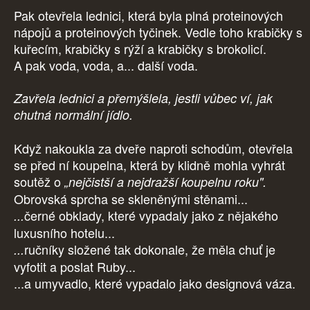
Pak otevřela lednici, která byla plná proteinových
nápojů a proteinových tyčinek. Vedle toho krabičky s
kuřecím, krabičky s rýží a krabičky s brokolicí.
A pak voda, voda, a... další voda.
Zavřela lednici a přemýšlela, jestli vůbec ví, jak
chutná normální jídlo.
Když nakoukla za dveře naproti schodům, otevřela
se před ní koupelna, která by klidně mohla vyhrát
soutěž o
„nejčistší a nejdražší koupelnu roku".
Obrovská sprcha se skleněnými stěnami...
černé obklady, které vypadaly jako z nějakého
...
luxusního hotelu...
ručníky složené tak dokonale, že měla chuť je
...
vyfotit a poslat Ruby...
...a umyvadlo, které vypadalo jako designová váza.