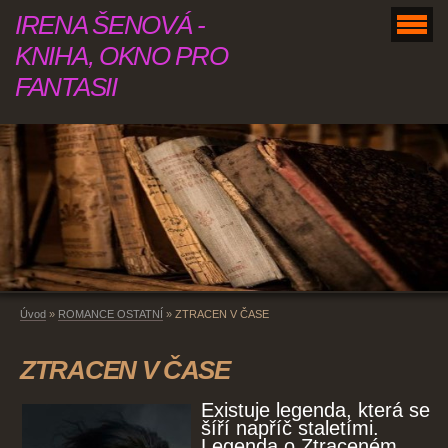
IRENA ŠENOVÁ -
KNIHA, OKNO PRO
FANTASII
Úvod
»
ROMANCE OSTATNÍ
»
ZTRACEN V ČASE
ZTRACEN V ČASE
Existuje legenda, která se
šíří napříč staletími.
Legenda o Ztraceném