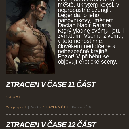
městě, ukrytém kdesi, v
nepropustné džungli.
Legenda, o jeho
panovníkovy, jménem
Declan Nadir Ratana.
Který vládne svému lidu, i
zvířatům. Všemu živému,
v této nehostinné,
člověkem nedotčené a
nebezpečné krajině.
Pozor! V příběhu se
objevují erotické scény.
ZTRACEN V ČASE 11 ČÁST
6. 6. 2023
Celý příspěvek
|
Rubrika:
ZTRACEN V ČASE
|
Komentářů:
0
ZTRACEN V ČASE 12 ČÁST