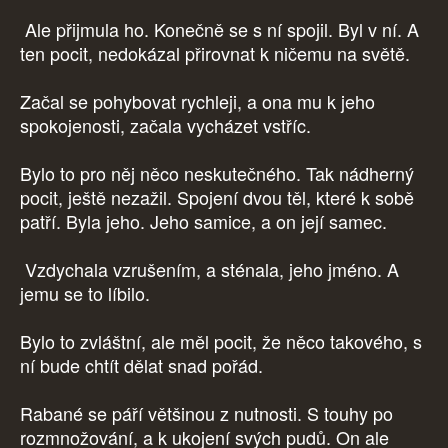
Ale přijmula ho. Konečně se s ní spojil. Byl v ní. A
ten pocit, nedokázal přirovnat k ničemu na světě.
Začal se pohybovat rychleji, a ona mu k jeho
spokojenosti, začala vycházet vstříc.
Bylo to pro něj něco neskutečného. Tak nádherný
pocit, ještě nezažil. Spojení dvou těl, které k sobě
patří. Byla jeho. Jeho samice, a on její samec.
Vzdychala vzrušením, a sténala, jeho jméno. A
jemu se to líbilo.
Bylo to zvláštní, ale měl pocit, že něco takového, s
ní bude chtít dělat snad pořád.
Rabané se páří většinou z nutnosti. S touhy po
rozmnožování, a k ukojení svých pudů. On ale