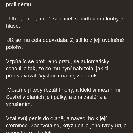
proti němu.
„Uh..., uh...., uh..." zabručel, s podtextem touhy v
hlase.
Již se mu celá odevzdala. Zjistil to z její uvolněné
polohy.
Vzpírajíc se proti jeho prstu, se automaticky
schoulila tak, že se mu nyní nabízela, jak si
představoval. Vystrčila na něj zadeček.
Opatrně jí tedy roztáhl nohy, a klekl si mezi nimi.
Sevřel v dlaních její půlky, a ona zasténala
vzrušením.
Vzal svůj penis do dlaně, a navedl ho k její
štěrbince. Zachvěla se, když ucítila jeho tvrdý úd, a
napnula se jako luk.