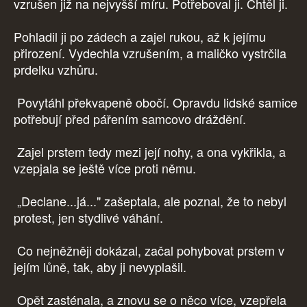
vzrušen již na nejvyšší míru. Potřeboval ji. Chtěl ji.
Pohladil ji po zádech a zajel rukou, až k jejímu
přirození. Vydechla vzrušením, a maličko vystrčila
prdelku vzhůru.
Povytáhl překvapeně obočí. Opravdu lidské samice
potřebují před pářením samcovo dráždění.
Zajel prstem tedy mezi její nohy, a ona vykřikla, a
vzepjala se ještě více proti němu.
„Declane...já..." zašeptala, ale poznal, že to nebyl
protest, jen stydlivé váhání.
Co nejněžněji dokázal, začal pohybovat prstem v
jejím lůně, tak, aby ji nevyplašil.
Opět zasténala, a znovu se o něco více, vzepřela