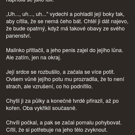
„Uh..., uh..., uh..." vydechl a pohladil její boky tak,
aby cítila, že se nemá čeho bát. Chtěl ji dát najevo,
že bude opatrný, když má takové obavy ze svého
panenství.
Malinko přitlačil, a jeho penis zajel do jejího lůna.
Ale zatím, jen na okraj.
Její srdce se rozbušilo, a začala se více potit.
Ovšem vůně jejího potu mu prozradila, že to není
strach, ale vzrušení, co ho podnítilo.
Chytil ji za půlky a konečně tvrdě přirazil, až po
kořen. Oba vykřikli současně.
Chvíli počkal, a pak se začal pomalu pohybovat.
Cítil, že si potřebuje na jeho tělo zvyknout.