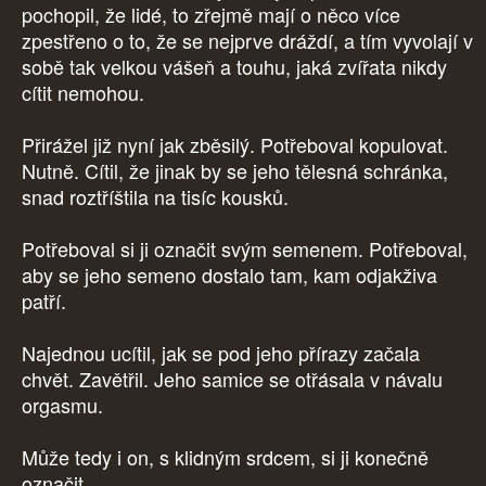
pochopil, že lidé, to zřejmě mají o něco více
zpestřeno o to, že se nejprve dráždí, a tím vyvolají v
sobě tak velkou vášeň a touhu, jaká zvířata nikdy
cítit nemohou.
Přirážel již nyní jak zběsilý. Potřeboval kopulovat.
Nutně. Cítil, že jinak by se jeho tělesná schránka,
snad roztříštila na tisíc kousků.
Potřeboval si ji označit svým semenem. Potřeboval,
aby se jeho semeno dostalo tam, kam odjakživa
patří.
Najednou ucítil, jak se pod jeho přírazy začala
chvět. Zavětřil. Jeho samice se otřásala v návalu
orgasmu.
Může tedy i on, s klidným srdcem, si ji konečně
označit.