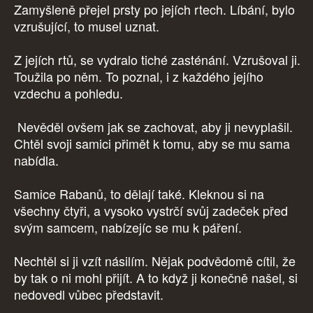
Zamyšleně přejel prsty po jejích rtech. Líbání, bylo
vzrušující, to musel uznat.
Z jejích rtů, se vydralo tiché zasténání. Vzrušoval ji.
Toužila po něm. To poznal, i z každého jejího
vzdechu a pohledu.
Nevěděl ovšem jak se zachovat, aby ji nevyplašil.
Chtěl svoji samici přimět k tomu, aby se mu sama
nabídla.
Samice Rabanů, to dělají také. Kleknou si na
všechny čtyři, a vysoko vystrčí svůj zadeček před
svým samcem, nabízejíc se mu k páření.
Nechtěl si ji vzít násilím. Nějak podvědomě cítil, že
by tak o ni mohl přijít. A to když ji konečně našel, si
nedovedl vůbec představit.