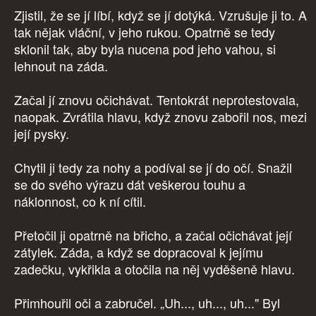
Zjistil, že se jí líbí, když se jí dotýká. Vzrušuje ji to. A
tak nějak vláční, v jeho rukou. Opatrně se tedy
sklonil tak, aby byla nucena pod jeho vahou, si
lehnout na záda.
Začal jí znovu očichávat. Tentokrát neprotestovala,
naopak. Zvrátila hlavu, když znovu zabořil nos, mezi
její pysky.
Chytil ji tedy za nohy a podíval se jí do očí. Snažil
se do svého výrazu dát veškerou touhu a
náklonnost, co k ní cítil.
Přetočil ji opatrně na břicho, a začal očichávat její
zátylek. Záda, a když se dopracoval k jejímu
zadečku, vykřikla a otočila na něj vyděšeně hlavu.
Přimhouřil oči a zabručel. „Uh..., uh..., uh..." Byl