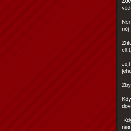
Zde
věd
Nor
něj 
Zhl
cíti
Jej
jeh
Zby
Kdy
dovo
Kdy
nes