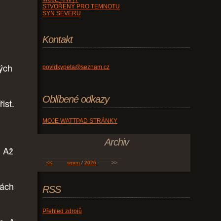
STVOŘENÝ PRO TEMNOTU
SYN SEVERU
Kontakt
ých
povidkypeta@seznam.cz
Oblíbené odkazy
ist.
MOJE WATTPAD STRÁNKY
Archiv
. Až
<<
srpen
/
2026
>>
nách
RSS
Přehled zdrojů