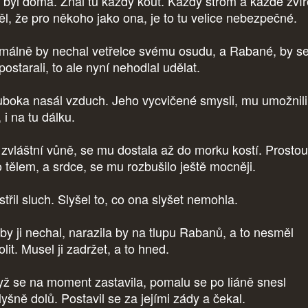
 byl doma. Znal tu každý kout. Každý strom a každé zvíř
ěl, že pro někoho jako ona, je to tu velice nebezpečné.
málně by nechal vetřelce svému osudu, a Rabané, by se
postarali, to ale nyní nehodlal udělat.
uboka nasál vzduch. Jeho vycvičené smysli, mu umožnili 
t, i na tu dálku.
í zvláštní vůně, se mu dostala až do morku kostí. Prostou
o tělem, a srdce, se mu rozbušilo ještě mocněji.
střil sluch. Slyšel to, co ona slyšet nemohla.
by ji nechal, narazila by na tlupu Rabanů, a to nesměl
lit. Musel ji zadržet, a to hned.
ž se na moment zastavila, pomalu se po liáně snesl
lyšně dolů. Postavil se za jejími zády a čekal.