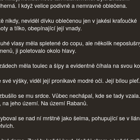
herná. I když velice podivně a nemravně oblečena.
tě nikdy, neviděl dívku oblečenou jen v jakési kraťoučké
oty a tílko, obepínající její vnady.
uhé vlasy měla spletené do copu, ale několik neposlušn
menů, ji poletovalo okolo hlavy.
zádech měla toulec a šípy a evidentně číhala na svou koř
 své výšky, viděl její pronikavě modré oči. Její bílou pleť.
bušilo se mu srdce. Vůbec nechápal, kde se tady vzala
, na jeho území. Na území Rabanů.
yboval se nad ní mrštně jako šelma, pohupující se v liá
ětvích.