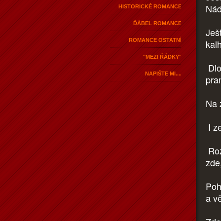
Nád
HISTORICKÉ ROMANCE
ĎÁBEL ROMANCE
Ješ
ROMANCE OSTATNÍ
kalh
"MEZI ŘÁDKY"
Dlo
NAPIŠTE MI....
pra
Na 
I ze
Roz
zde
Poh
a v