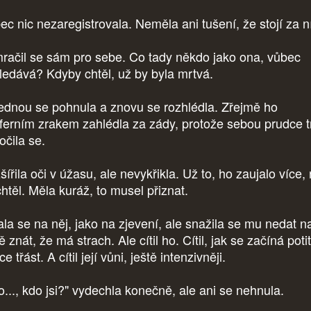
ec nic nezaregistrovala. Neměla ani tušení, že stojí za n
račil se sám pro sebe. Co tady někdo jako ona, vůbec
ledává? Kdyby chtěl, už by byla mrtvá.
ednou se pohnula a znovu se rozhlédla. Zřejmě ho
iferním zrakem zahlédla za zády, protože sebou prudce t
točila se.
ířila oči v úžasu, ale nevykřikla. Už to, ho zaujalo více,
chtěl. Měla kuráž, to musel přiznat.
ala se na něj, jako na zjevení, ale snažila se mu nedat n
 znát, že má strach. Ale cítil ho. Cítil, jak se začíná potit
e třást. A cítil její vůni, ještě intenzivněji.
o..., kdo jsi?" vydechla konečně, ale ani se nehnula.