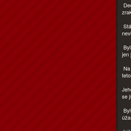
Dec
zra
Stá
nev
Byl
jen
Na 
tet
Jeho
se j
Byl
úža