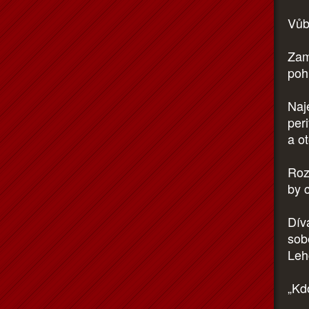
Vůb
Zam
poh
Naj
per
a o
Rozš
by 
Dív
sobě
Lehc
„Kd