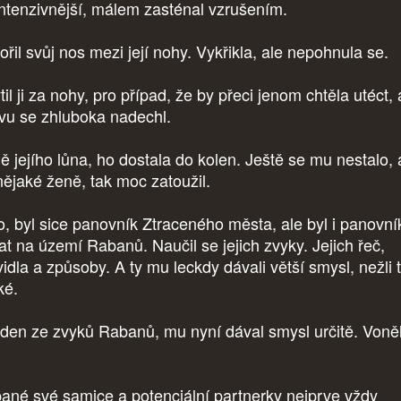
intenzivnější, málem zasténal vzrušením.
řil svůj nos mezi její nohy. Vykřikla, ale nepohnula se.
il ji za nohy, pro případ, že by přeci jenom chtěla utéct, 
vu se zhluboka nadechl.
ě jejího lůna, ho dostala do kolen. Ještě se mu nestalo,
nějaké ženě, tak moc zatoužil.
, byl sice panovník Ztraceného města, ale byl i panovn
řat na území Rabanů. Naučil se jejich zvyky. Jejich řeč,
idla a způsoby. A ty mu leckdy dávali větší smysl, nežli 
ské.
eden ze zvyků Rabanů, mu nyní dával smysl určitě. Voně
.
ané své samice a potenciální partnerky nejprve vždy