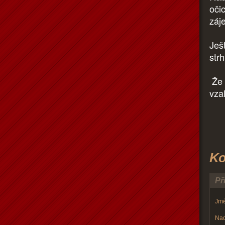
očic
záj
Ješt
str
Že m
vza
Ko
Př
Jmé
Nad