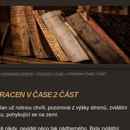
»
ROMANCE OSTATNÍ
»
ZTRACEN V ČASE
»
ZTRACEN V ČASE 2 ČÁST
RACEN V ČASE 2 ČÁST
lan už notnou chvíli, pozoroval z výšky stromů, zvláštní
ku, pohybující se na zemi.
tě nikdy, neviděl něco tak nádherného. Byla zvláštní.