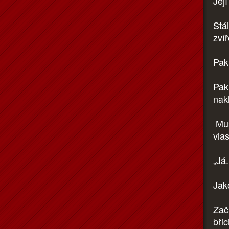
Jej
Stá
zví
Pak
Pak 
nak
Muse
vla
„Já.
Jako
Zač
bři