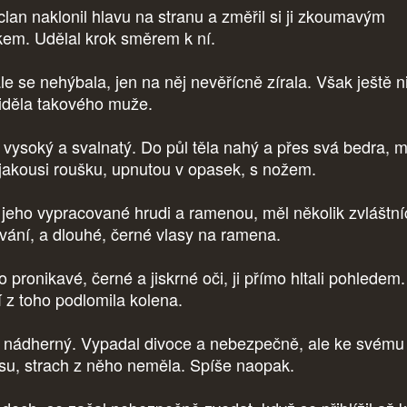
lan naklonil hlavu na stranu a změřil si ji zkoumavým
kem. Udělal krok směrem k ní.
le se nehýbala, jen na něj nevěřícně zírala. Však ještě n
iděla takového muže.
 vysoký a svalnatý. Do půl těla nahý a přes svá bedra, m
 jakousi roušku, upnutou v opasek, s nožem.
jeho vypracované hrudi a ramenou, měl několik zvláštní
ování, a dlouhé, černé vlasy na ramena.
 pronikavé, černé a jiskrné oči, ji přímo hltali pohledem
í z toho podlomila kolena.
 nádherný. Vypadal divoce a nebezpečně, ale ke svému
su, strach z něho neměla. Spíše naopak.