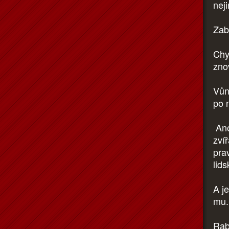
nej
Zabo
Chyt
zno
Vůn
po 
Ano
zví
prav
lid
A j
mu
Rab