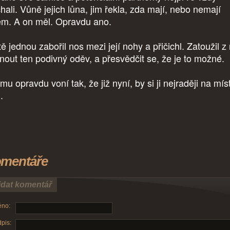
hali. Vůně jejich lůna, jim řekla, zda mají, nebo nemají
em. A on měl. Opravdu ano.
ě jednou zabořil nos mezi její nohy a přičichl. Zatoužil z 
hnout ten podivný oděv, a přesvědčit se, že je to možné.
u opravdu voní tak, že již nyní, by si ji nejraději na mís
l.
mentáře
idat komentář
no:
pis: