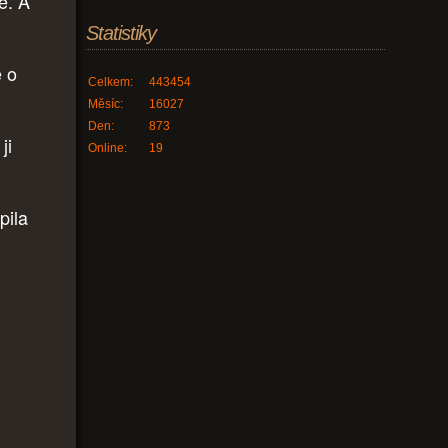
e. A
Statistiky
 o
Celkem:
443454
Měsíc:
16027
Den:
873
ji
Online:
19
pila