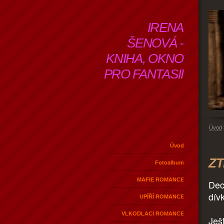
IRENA
ŠENOVÁ -
KNIHA, OKNO
PRO FANTASII
Úvod
Úvod
ZT
Fotoalbum
MAFIE ROMANCE
Dec
dív
UPÍŘÍ ROMANCE
VLKODLACI ROMANCE
Ješ