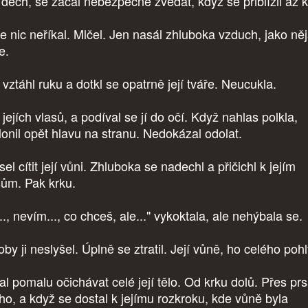
í dech, se začal nebezpečně zvedat, když se přiblížil až k
le nic neříkal. Mlčel. Jen nasál zhluboka vzduch, jako ně
ře.
 vztáhl ruku a dotkl se opatrně její tváře. Neucukla.
jejích vlasů, a podíval se jí do očí. Když nahlas polkla,
lonil opět hlavu na stranu. Nedokázal odolat.
l cítit její vůni. Zhluboka se nadechl a přičichl k jejím
sům. Pak krku.
.., nevím..., co chceš, ale..." vykoktala, ale nehýbala se.
by ji neslyšel. Úplně se ztratil. Její vůně, ho celého pohl
al pomalu očichávat celé její tělo. Od krku dolů. Přes prs
cho, a když se dostal k jejímu rozkroku, kde vůně byla