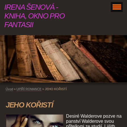
IRENA ŠENOVÁ -
KNIHA, OKNO PRO
FANTASII
Úvod
»
UPÍŘÍ ROMANCE
»
JEHO KOŘISTÍ
JEHO KOŘISTÍ
Desiré Walderove pozve na
panství Walderove svou
přítelkyni ze studií, Liilith