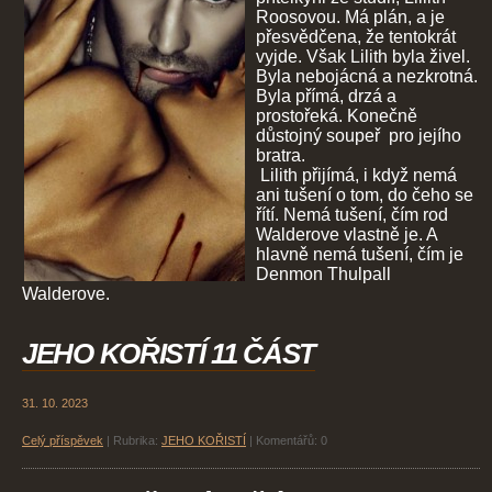
Roosovou. Má plán, a je
přesvědčena, že tentokrát
vyjde. Však Lilith byla živel.
Byla nebojácná a nezkrotná.
Byla přímá, drzá a
prostořeká. Konečně
důstojný soupeř pro jejího
bratra.
Lilith přijímá, i když nemá
ani tušení o tom, do čeho se
řítí. Nemá tušení, čím rod
Walderove vlastně je. A
hlavně nemá tušení, čím je
Denmon Thulpall
Walderove.
JEHO KOŘISTÍ 11 ČÁST
31. 10. 2023
Celý příspěvek
|
Rubrika:
JEHO KOŘISTÍ
|
Komentářů:
0