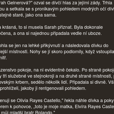
rah Gelnerová?" ozval se dívčí hlas za jejími zády. Trhla
ou a setkala se s pronikavým pohledem modrých očí dív
 stejně staré, jako ona sama.
a krásná, to si musela Sarah přiznat. Byla dokonale
ečena, a ona si najednou připadala vedle ní uboze.
hla se jen na lehké přikývnutí a následovala dívku do
ejší místnosti. Nohy se jí skoro podlomily, když vstoupil
nitř.
zenstvo pokoje, na ni evidentně čekalo. Po straně pokoj
y tři služebné ve stejnokroji a na druhé straně místnosti,
ovským krbem, sedělo několik lidí. Připadala si divně. Vš
i prohlíželi, jakoby ji rentgenovali pohledem.
enuji se Olivia Rayes Castello," řekla náhle dívka a pok
rem k pohovce, „toto je moje matka, Elvíra Rayes Castel
o můj mladší bratr Rolando."