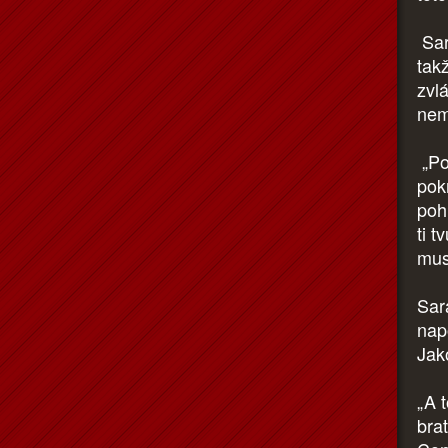
Sar
takž
zvl
nem
„Po
pok
poh
ti t
mus
Sara
nap
Jak
„A t
bra