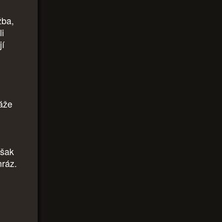
žba,
li
jí
káže
však
mráz.