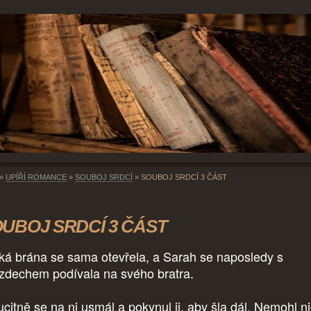
»
UPÍŘÍ ROMANCE
»
SOUBOJ SRDCÍ
»
SOUBOJ SRDCÍ 3 ČÁST
UBOJ SRDCÍ 3 ČÁST
ká brána se sama otevřela, a Sarah se naposledy s
zdechem podívala na svého bratra.
citně se na ni usmál a pokynul ji, aby šla dál. Nemohl n