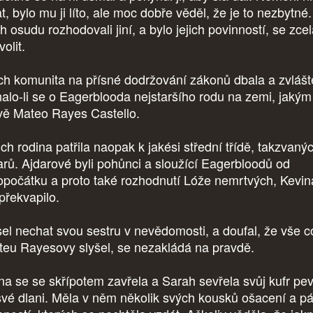
t, bylo mu ji líto, ale moc dobře věděl, že je to nezbytné
ch osudu rozhodovali jiní, a bylo jejich povinností, se zce
volit.
ich komunita na přísné dodržování zákonů dbala a zvlášt
nalo-li se o Eagerblooda nejstaršího rodu na zemi, jakým
vě Mateo Rayes Castello.
ich rodina patřila naopak k jakési střední třídě, takzvaný
arů. Ajdarové byli pohůnci a sloužící Eagerbloodů od
opočátku a proto také rozhodnutí Lóže nemrtvých, Kevin
 překvapilo.
el nechat svou sestru v nevědomosti, a doufal, že vše c
teu Rayesovy slyšel, se nezakládá na pravdě.
na se se skřípotem zavřela a Sarah sevřela svůj kufr pe
své dlani. Měla v něm několik svých kousků ošacení a pá