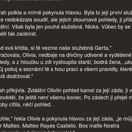
ah polkla a mírně pokynula hlavou. Byla to její první slu
e nedokázala soudit, ale jejich zkoumavé pohledy, ji přiš
áštní. Však byla jen pouhá služebná. Nicka. Vůbec by se 
ěli tak zaobírat.
d svá křídla, si tě vezme naše služebná Gerta,"
račovala, Olivia, nedbaje na dívčiny udivené a vyděšené
ledy, a z hloučku u zdi vystoupila starší, bodrá žena, „u
vůj pokoj a seznámí tě s tvou prací a všemi pravidly, které
íš dodržovat."
h přikývla. Zvláštní Oliviin pohled kamsi za její záda, ji 
ověděl, že ještě není všemu konec. Po zádech ji přejel 
oby cítila, něčí pohled.
ohle," řekla Olivie a pokynula hlavou za její záda, „je můj
tr Matteo. Matteo Rayes Castello. Bos mafie Nostra