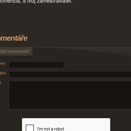
cinencia, a tvůj zaměstnavatel."
mentáře
idat komentář
no:
pis:
: