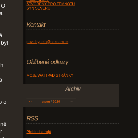
. O
STVOŘENÝ PRO TEMNOTU
SYN SEVERU
la
Kontakt
ě
 byl
povidkypeta@seznam.cz
Oblíbené odkazy
ch
MOJE WATTPAD STRÁNKY
a
Archiv
o o
<<
srpen
/
2026
>>
RSS
vně
r
Přehled zdrojů