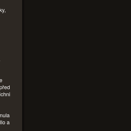
ky,
a
e
 před
ichni
ynula
lo a