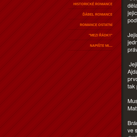
děla
HISTORICKÉ ROMANCE
jeji
ĎÁBEL ROMANCE
pod
ROMANCE OSTATNÍ
Jej
"MEZI ŘÁDKY"
jed
NAPIŠTE MI....
prá
Jej
Ajd
prv
tak
Mus
Mat
Brá
ve 