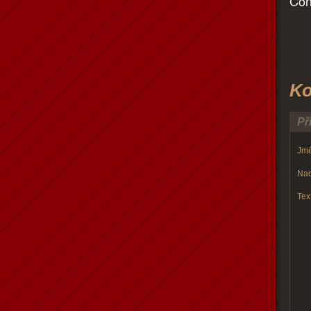
Con
Ko
Př
Jmé
Nad
Text