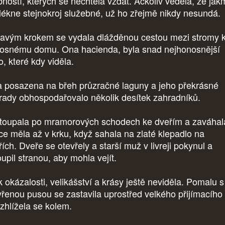
bností, kterých se nechtěla vzdát. Ačkoliv věděla, že jak
lékne stejnokroj služebné, už ho zřejmě nikdy nesundá.
avým krokem se vydala dlážděnou cestou mezi stromy 
osnému domu. Ona hacienda, byla snad nejhonosnější
o, které kdy viděla.
a posazena na břeh průzračné laguny a jeho překrásné
rady obhospodařovalo několik desítek zahradníků.
toupala po mramorových schodech ke dveřím a zaváhal
ce měla až v krku, když sahala na zlaté klepadlo na
ích. Dveře se otevřely a starší muž v livreji pokynul a
oupil stranou, aby mohla vejít.
k okázalosti, velikášství a krásy ještě neviděla. Pomalu s
vřenou pusou se zastavila uprostřed velkého přijímacího
ozhlížela se kolem.