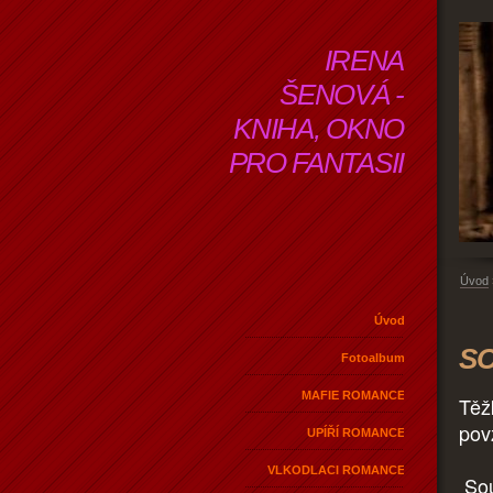
IRENA
ŠENOVÁ -
KNIHA, OKNO
PRO FANTASII
Úvod
Úvod
SO
Fotoalbum
MAFIE ROMANCE
Těž
pov
UPÍŘÍ ROMANCE
VLKODLACI ROMANCE
Sou