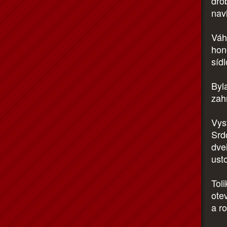
dro
nav
Váh
hon
sídl
Byl
zah
Vys
Srd
dveř
ust
Toli
ote
a r