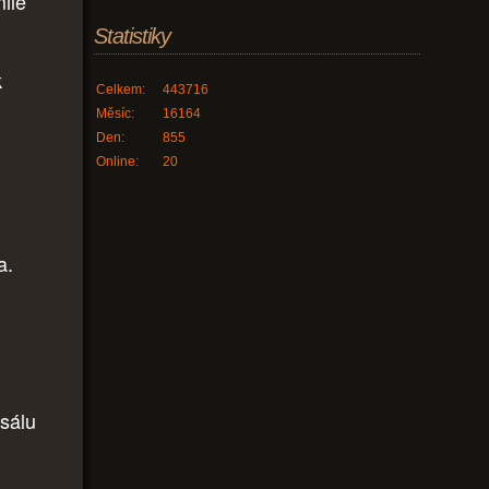
mile
Statistiky
k
Celkem:
443716
Měsíc:
16164
Den:
855
Online:
20
a.
 sálu