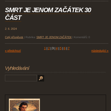
SMRT JE JENOM ZAČÁTEK 30
ČÁST
2. 6. 2024
Celý příspěvek
|
Rubrika:
SMRT JE JENOM ZAČÁTEK
|
Komentářů:
0
1
|
2
|
3
|
4
|
5
|
6
|
7
« předchozí
následující »
Vyhledávání