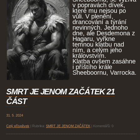
v popravách dívek,
které mu nejsou po
vůli. V plenění,
drancování a týrání
nevinných. Jednoho
dne, ale Desdemona z
Hagaru, vyřkne
temnou klatbu nad
ním, a celým jeho
královstvím.
Klatba ovšem zasáhne
i příštího krále
Sheeboornu, Varrocka.
SMRT JE JENOM ZAČÁTEK 21
ČÁST
31. 5. 2024
Celý příspěvek
|
Rubrika:
SMRT JE JENOM ZAČÁTEK
|
Komentářů:
0