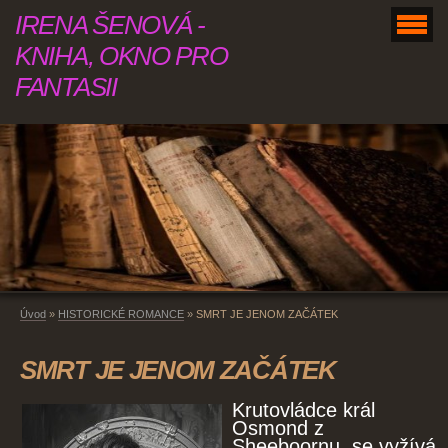
IRENA ŠENOVÁ -
KNIHA, OKNO PRO
FANTASII
Úvod
»
HISTORICKÉ ROMANCE
»
SMRT JE JENOM ZAČÁTEK
SMRT JE JENOM ZAČÁTEK
Krutovládce král
Osmond z
Sheeboornu, se vyžívá