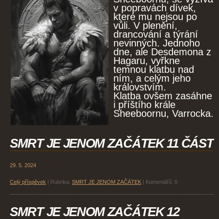
v popravách dívek,
které mu nejsou po
vůli. V plenění,
drancování a týrání
nevinných. Jednoho
dne, ale Desdemona z
Hagaru, vyřkne
temnou klatbu nad
ním, a celým jeho
královstvím.
Klatba ovšem zasáhne
i příštího krále
Sheeboornu, Varrocka.
SMRT JE JENOM ZAČÁTEK 11 ČÁST
29. 5. 2024
Celý příspěvek
|
Rubrika:
SMRT JE JENOM ZAČÁTEK
|
Komentářů:
0
SMRT JE JENOM ZAČÁTEK 12