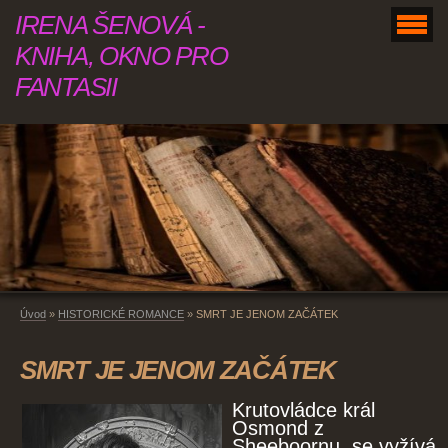
IRENA ŠENOVÁ -
KNIHA, OKNO PRO
FANTASII
Úvod
»
HISTORICKÉ ROMANCE
»
SMRT JE JENOM ZAČÁTEK
SMRT JE JENOM ZAČÁTEK
Krutovládce král
Osmond z
Sheeboornu, se vyžívá