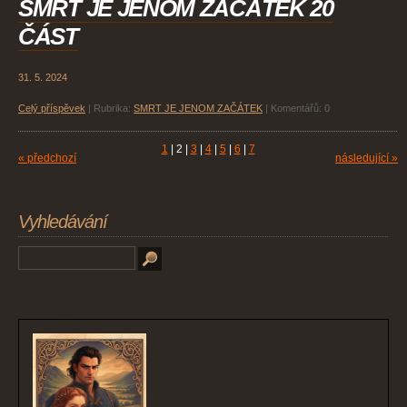
SMRT JE JENOM ZAČÁTEK 20
ČÁST
31. 5. 2024
Celý příspěvek
|
Rubrika:
SMRT JE JENOM ZAČÁTEK
|
Komentářů:
0
1
|
2
|
3
|
4
|
5
|
6
|
7
« předchozí
následující »
Vyhledávání