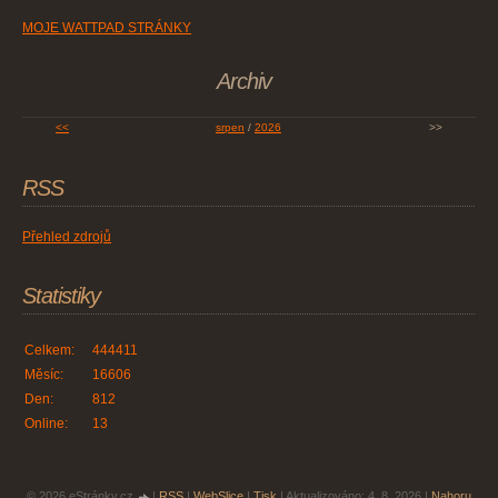
MOJE WATTPAD STRÁNKY
Archiv
<<
srpen
/
2026
>>
RSS
Přehled zdrojů
Statistiky
Celkem:
444411
Měsíc:
16606
Den:
812
Online:
13
© 2026 eStránky.cz
|
RSS
|
WebSlice
|
Tisk
|
Aktualizováno: 4. 8. 2026
|
Nahoru