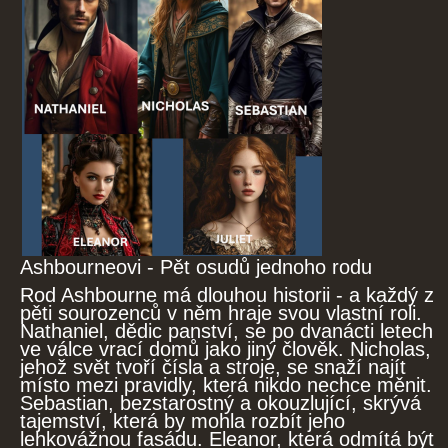
Ashbourneovi - Pět osudů jednoho rodu
Rod Ashbourne má dlouhou historii - a každý z
pěti sourozenců v něm hraje svou vlastní roli.
Nathaniel, dědic panství, se po dvanácti letech
ve válce vrací domů jako jiný člověk. Nicholas,
jehož svět tvoří čísla a stroje, se snaží najít
místo mezi pravidly, která nikdo nechce měnit.
Sebastian, bezstarostný a okouzlující, skrývá
tajemství, která by mohla rozbít jeho
lehkovážnou fasádu. Eleanor, která odmítá být