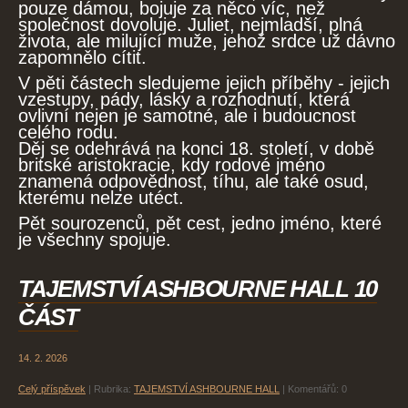
pouze dámou, bojuje za něco víc, než
společnost dovoluje. Juliet, nejmladší, plná
života, ale milující muže, jehož srdce už dávno
zapomnělo cítit.
V pěti částech sledujeme jejich příběhy - jejich
vzestupy, pády, lásky a rozhodnutí, která
ovlivní nejen je samotné, ale i budoucnost
celého rodu.
Děj se odehrává na konci 18. století, v době
britské aristokracie, kdy rodové jméno
znamená odpovědnost, tíhu, ale také osud,
kterému nelze utéct.
Pět sourozenců, pět cest, jedno jméno, které
je všechny spojuje.
TAJEMSTVÍ ASHBOURNE HALL 10
ČÁST
14. 2. 2026
Celý příspěvek
|
Rubrika:
TAJEMSTVÍ ASHBOURNE HALL
|
Komentářů:
0