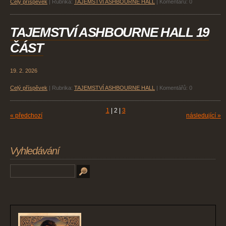
Celý příspěvek
|
Rubrika:
TAJEMSTVÍ ASHBOURNE HALL
|
Komentářů:
0
TAJEMSTVÍ ASHBOURNE HALL 19
ČÁST
19. 2. 2026
Celý příspěvek
|
Rubrika:
TAJEMSTVÍ ASHBOURNE HALL
|
Komentářů:
0
1
|
2
|
3
« předchozí
následující »
Vyhledávání