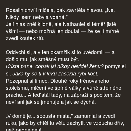
Rosalin chvíli mlčela, pak zavrtěla hlavou. „Ne.
Nikdy jsem nebyla vdaná."
Její hlas zněl klidně, ale Nathaniel si téměř jistě
všiml — nebo možná jen doufal — že se jí mírně
zvedl koutek rtů.
Oddychl si, a v ten okamžik si to uvědomil — a
došlo mu, jak směšný musí být.
pomyslel
Kriste pane, copak jsi nikdy neviděl ženu?
si.
Jako by se ti v krku zasekla rybí kost.
Rozepnul si límec. Dlouhé roky trénovaného
stoicismu, mlčení ve špíně války a vůně střelného
prachu... A teď stál tady, na zápraží s pocitem, že
neví ani jak se jmenuje a jak se dýchá.
„V domě je... spousta místa," zamumlal a zvedl
ruku, jako by chtěl tu větu zachytit ve vzduchu dřív,
než padne celá.