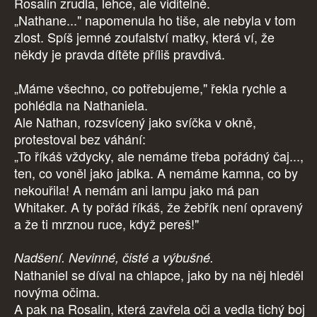
Rosalin zrudla, lehce, ale viditelně.
„Nathane..." napomenula ho tiše, ale nebyla v tom
zlost. Spíš jemné zoufalství matky, která ví, že
někdy je pravda dítěte příliš pravdivá.
„Máme všechno, co potřebujeme," řekla rychle a
pohlédla na Nathaniela.
Ale Nathan, rozsvícený jako svíčka v okně,
protestoval bez váhání:
„To říkáš vždycky, ale nemáme třeba pořádný čaj...,
ten, co voněl jako jablka. A nemáme kamna, co by
nekouřila! A nemám ani lampu jako má pan
Whitaker. A ty pořád říkáš, že žebřík není opravený
a že ti mrznou ruce, když pereš!"
Nadšení. Nevinné, čisté a výbušné.
Nathaniel se díval na chlapce, jako by na něj hleděl
novýma očima.
A pak na Rosalin, která zavřela oči a vedla tichý boj