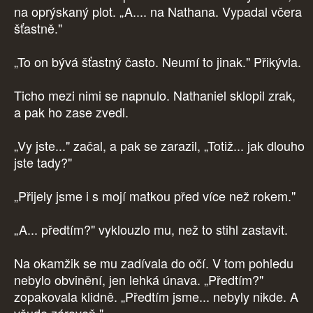
na oprýskaný plot. „A.... na Nathana. Vypadal včera
šťastně."
„To on bývá šťastný často. Neumí to jinak." Přikývla.
Ticho mezi nimi se napnulo. Nathaniel sklopil zrak,
a pak ho zase zvedl.
„Vy jste..." začal, a pak se zarazil, „Totiž... jak dlouho
jste tady?"
„Přijely jsme i s mojí matkou před více než rokem."
„A... předtím?" vyklouzlo mu, než to stihl zastavit.
Na okamžik se mu zadívala do očí. V tom pohledu
nebylo obvinění, jen lehká únava. „Předtím?"
zopakovala klidně. „Předtím jsme... nebyly nikde. A