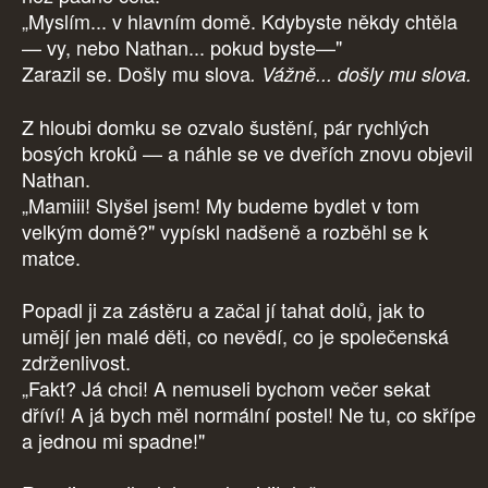
„Myslím... v hlavním domě. Kdybyste někdy chtěla
— vy, nebo Nathan... pokud byste—"
Zarazil se. Došly mu slova
. Vážně...
došly mu slova.
Z hloubi domku se ozvalo šustění, pár rychlých
bosých kroků — a náhle se ve dveřích znovu objevil
Nathan.
„Mamiii! Slyšel jsem! My budeme bydlet v tom
velkým domě?" vypískl nadšeně a rozběhl se k
matce.
Popadl ji za zástěru a začal jí tahat dolů, jak to
umějí jen malé děti, co nevědí, co je společenská
zdrženlivost.
„Fakt? Já chci! A nemuseli bychom večer sekat
dříví! A já bych měl normální postel! Ne tu, co skřípe
a jednou mi spadne!"