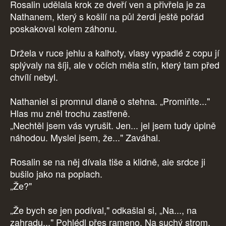
Rosalin udělala krok ze dveří ven a přivřela je za
Nathanem, který s košilí na půl žerdi ještě pořád
poskakoval kolem záhonu.
Držela v ruce jehlu a kalhoty, vlasy vypadlé z copu jí
splývaly na šíji, ale v očích měla stín, který tam před
chvílí nebyl.
Nathaniel si promnul dlaně o stehna. „Promiňte..."
Hlas mu zněl trochu zastřeně.
„Nechtěl jsem vás vyrušit. Jen... jel jsem tudy úplně
náhodou. Myslel jsem, že..." Zaváhal.
Rosalin se na něj dívala tiše a klidně, ale srdce ji
bušilo jako na poplach.
„Že?"
„Že bych se jen podíval," odkašlal si, „Na..., na
zahradu..." Pohlédl přes rameno. Na suchý strom,