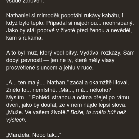
všude zároveň."
Nathaniel si mimoděk popotáhl rukávy kabátu, i
když bylo teplo. Připadal si najednou... neohrabaný.
Jako by stál poprvé v životě před ženou a nevěděl,
kam s rukama.
A to byl muž, který vedl bitvy. Vydával rozkazy. Sám
dobyl pevnosti — jen ne ty, které měly vlasy
prosvětlené sluncem a jehlu v ruce.
„A... ten malý..., Nathan," začal a okamžitě litoval.
Znělo to... nemístně. „Má..., má... někoho?
Myslím..." Pohlédl stranou a očima přejel po rámu
dveří, jako by doufal, že v něm najde lepší slova.
„Muže. Ve vašem životě."
Bože, to znělo hůř než
výslech.
„Manžela. Nebo tak..."