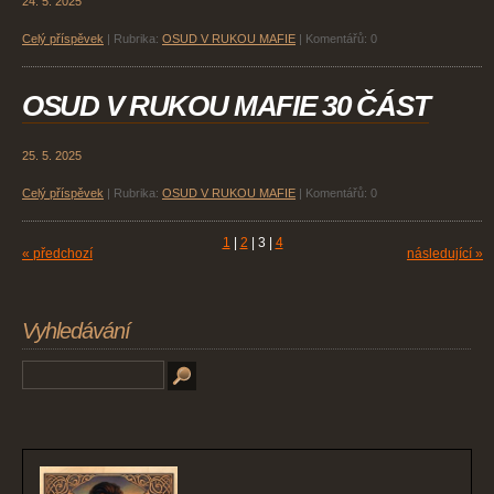
24. 5. 2025
Celý příspěvek
|
Rubrika:
OSUD V RUKOU MAFIE
|
Komentářů:
0
OSUD V RUKOU MAFIE 30 ČÁST
25. 5. 2025
Celý příspěvek
|
Rubrika:
OSUD V RUKOU MAFIE
|
Komentářů:
0
1
|
2
|
3
|
4
« předchozí
následující »
Vyhledávání