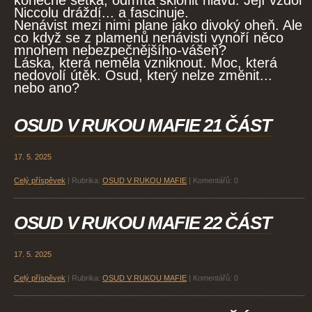
konečně setká, odmítá sklonit hlavu. Její vzdor
Niccolu dráždí... a fascinuje.
Nenávist mezi nimi plane jako divoký oheň. Ale
co když se z plamenů nenávisti vynoří něco
mnohem nebezpečnějšího-vášeň?
Láska, která neměla vzniknout. Moc, která
nedovolí útěk. Osud, který nelze změnit...
nebo ano?
OSUD V RUKOU MAFIE 21 ČÁST
17. 5. 2025
Celý příspěvek
|
Rubrika:
OSUD V RUKOU MAFIE
|
Komentářů:
0
OSUD V RUKOU MAFIE 22 ČÁST
17. 5. 2025
Celý příspěvek
|
Rubrika:
OSUD V RUKOU MAFIE
|
Komentářů:
0