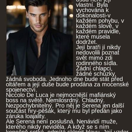
vlastní. Byla
vychována k
dokonalosti-v
každém pohybu, v
každém slově, v
každém pravidle,
které musela
dodržet.
Její bratři jí nikdy
nedovolili poznat
svět mimo zdi
rodinného sídla.
Žádní chlapci,
žádné schůzky,
žádná svoboda. Jednoho dne bude stát před
oltářem a její duše bude prodána za mocenské
spojenectví.
Niccolo De Luca je nejmocnější mafiánský
boss na světě. Nemilosrdný. Chladný.
Nezpochybnitelný. Pro něj je Serena jen další
součást hry-pěšák, který mu byl předán jako
záruka loajality.
Ale Serena není poslušná. Nenávidí muže,
kterého nikdy neviděla. A když se s ním