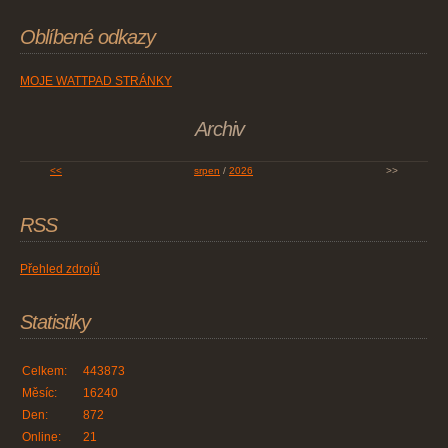
Oblíbené odkazy
MOJE WATTPAD STRÁNKY
Archiv
<<
srpen
/
2026
>>
RSS
Přehled zdrojů
Statistiky
Celkem:
443873
Měsíc:
16240
Den:
872
Online:
21