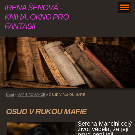
IRENA ŠENOVÁ -
KNIHA, OKNO PRO
FANTASII
Úvod
»
MAFIE ROMANCE
»
OSUD V RUKOU MAFIE
OSUD V RUKOU MAFIE
Serena Mancini celý
život věděla, že její
osud není její