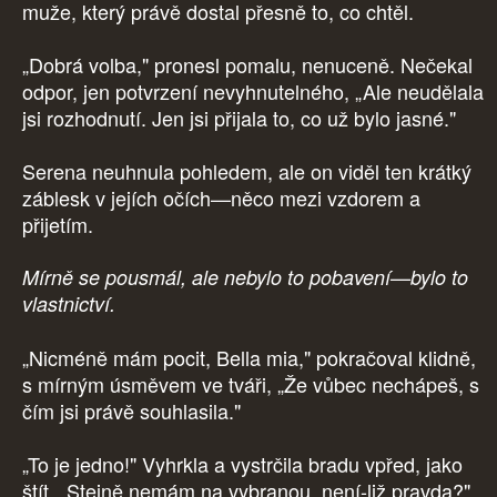
muže, který právě dostal přesně to, co chtěl.
„Dobrá volba," pronesl pomalu, nenuceně. Nečekal
odpor, jen potvrzení nevyhnutelného, „Ale neudělala
jsi rozhodnutí. Jen jsi přijala to, co už bylo jasné."
Serena neuhnula pohledem, ale on viděl ten krátký
záblesk v jejích očích—něco mezi vzdorem a
přijetím.
Mírně se pousmál, ale nebylo to pobavení—bylo to
vlastnictví.
„Nicméně mám pocit, Bella mia," pokračoval klidně,
s mírným úsměvem ve tváři, „Že vůbec nechápeš, s
čím jsi právě souhlasila."
„To je jedno!" Vyhrkla a vystrčila bradu vpřed, jako
štít, „Stejně nemám na vybranou, není-liž pravda?"