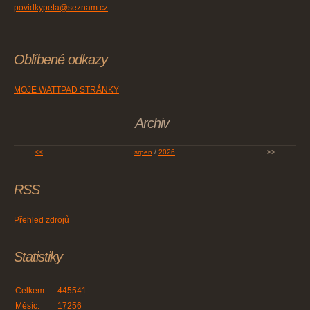
povidkypeta@seznam.cz
Oblíbené odkazy
MOJE WATTPAD STRÁNKY
Archiv
<<
srpen
/
2026
>>
RSS
Přehled zdrojů
Statistiky
Celkem:
445541
Měsíc:
17256