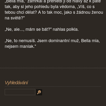
„Bella mia," zamrkal a přehlédl ji od hlavy až k patě
tak, aby si jeho pohledu byla vědoma, „Víš, co s
tebou chci dělat? A to tak moc, jako s žádnou ženou
na světě?"
„Ne, ale..., mám se bát?" nahlas polkla.
„Ne, to nemusíš. Jsem dominantní muž, Bella mia,
nejsem maniak."
Vyhledávání