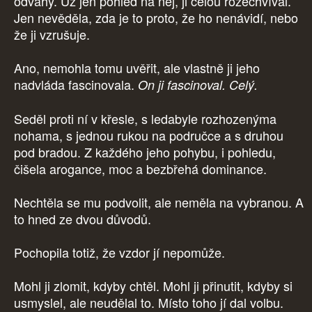
odvahy. Už jen pohled na něj, ji celou rozechvíval.
Jen nevěděla, zda je to proto, že ho nenávidí, nebo
že ji vzrušuje.
Ano, nemohla tomu uvěřit, ale vlastně ji jeho
nadvláda fascinovala.
On ji fascinoval. Celý.
Seděl proti ní v křesle, s ledabyle rozhozenýma
nohama, s jednou rukou na područce a s druhou
pod bradou. Z každého jeho pohybu, i pohledu,
čišela arogance, moc a bezbřehá dominance.
Nechtěla se mu podvolit, ale neměla na vybranou. A
to hned ze dvou důvodů.
Pochopila totiž, že vzdor jí nepomůže.
Mohl ji zlomit, kdyby chtěl. Mohl ji přinutit, kdyby si
usmyslel, ale neudělal to. Místo toho jí dal volbu.