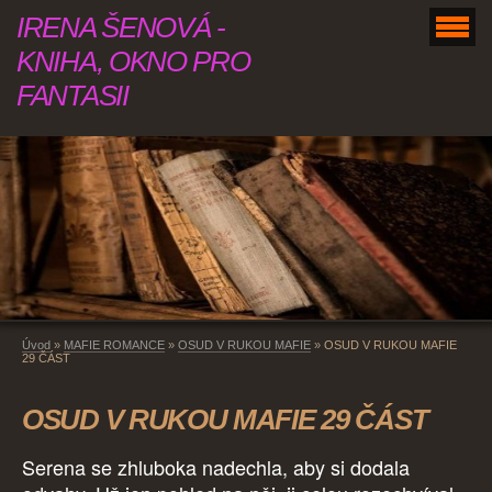
IRENA ŠENOVÁ -
KNIHA, OKNO PRO
FANTASII
Úvod
»
MAFIE ROMANCE
»
OSUD V RUKOU MAFIE
»
OSUD V RUKOU MAFIE
29 ČÁST
OSUD V RUKOU MAFIE 29 ČÁST
Serena se zhluboka nadechla, aby si dodala