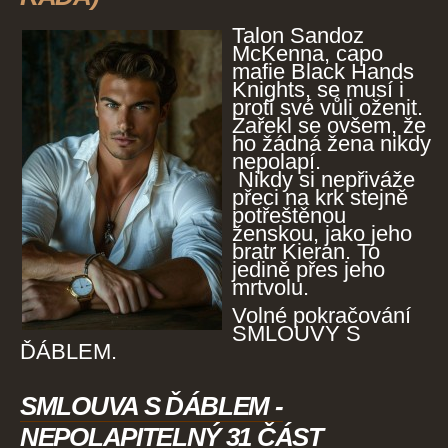
Talon Sandoz
McKenna, capo
mafie Black Hands
Knights, se musí i
proti své vůli oženit.
Zařekl se ovšem, že
ho žádná žena nikdy
nepolapí.
Nikdy si nepřiváže
přeci na krk stejně
potřeštěnou
ženskou, jako jeho
bratr Kieran. To
jedině přes jeho
mrtvolu.
Volné pokračování
SMLOUVY S
ĎÁBLEM.
SMLOUVA S ĎÁBLEM -
NEPOLAPITELNÝ 31 ČÁST