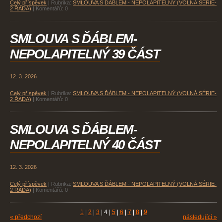
Celý příspěvek
|
Rubrika:
SMLOUVA S ĎÁBLEM - NEPOLAPITELNÝ (VOLNÁ SÉRIE-
2 ŘADA)
|
Komentářů:
0
SMLOUVA S ĎÁBLEM-
NEPOLAPITELNÝ 39 ČÁST
12. 3. 2026
Celý příspěvek
|
Rubrika:
SMLOUVA S ĎÁBLEM - NEPOLAPITELNÝ (VOLNÁ SÉRIE-
2 ŘADA)
|
Komentářů:
0
SMLOUVA S ĎÁBLEM-
NEPOLAPITELNÝ 40 ČÁST
12. 3. 2026
Celý příspěvek
|
Rubrika:
SMLOUVA S ĎÁBLEM - NEPOLAPITELNÝ (VOLNÁ SÉRIE-
2 ŘADA)
|
Komentářů:
0
1
|
2
|
3
|
4
|
5
|
6
|
7
|
8
|
9
« předchozí
následující »