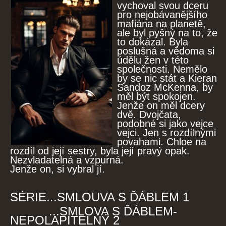
vychoval svou dceru
pro nejobávanějšího
mafiána na planetě,
ale byl pyšný na to, že
to dokázal. Byla
poslušná a vědoma si
údělu žen v této
společnosti. Nemělo
by se nic stát a Kieran
Sandoz McKenna, by
měl být spokojen.
Jenže on měl dcery
dvě. Dvojčata,
podobné si jako vejce
vejci. Jen s rozdílnými
povahami. Chloe na
rozdíl od její sestry, byla její pravý opak.
Nezvladatelná a vzpurná.
Jenže on, si vybral jí.
SÉRIE...SMLOUVA S ĎÁBLEM 1
...SMLOVA S ĎÁBLEM-
NEPOLAPITELNÝ 2