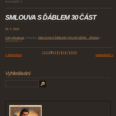
Komentářů:
0
SMLOUVA S ĎÁBLEM 30 ČÁST
26. 5. 2024
Celý příspěvek
|
Rubrika:
SMLOUVA S ĎÁBLEM (VOLNÁ SÉRIE...1ŘADA)
|
Komentářů:
0
1
|
2
|
3
|
4
|
5
|
6
|
7
|
8
|
9
« předchozí
následující »
Vyhledávání