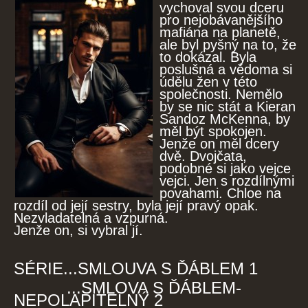
vychoval svou dceru
pro nejobávanějšího
mafiána na planetě,
ale byl pyšný na to, že
to dokázal. Byla
poslušná a vědoma si
údělu žen v této
společnosti. Nemělo
by se nic stát a Kieran
Sandoz McKenna, by
měl být spokojen.
Jenže on měl dcery
dvě. Dvojčata,
podobné si jako vejce
vejci. Jen s rozdílnými
povahami. Chloe na
rozdíl od její sestry, byla její pravý opak.
Nezvladatelná a vzpurná.
Jenže on, si vybral jí.
SÉRIE...SMLOUVA S ĎÁBLEM 1
...SMLOVA S ĎÁBLEM-
NEPOLAPITELNÝ 2