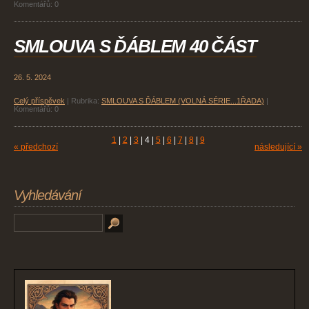
Komentářů:
0
SMLOUVA S ĎÁBLEM 40 ČÁST
26. 5. 2024
Celý příspěvek
|
Rubrika:
SMLOUVA S ĎÁBLEM (VOLNÁ SÉRIE...1ŘADA)
|
Komentářů:
0
1
|
2
|
3
|
4
|
5
|
6
|
7
|
8
|
9
« předchozí
následující »
Vyhledávání