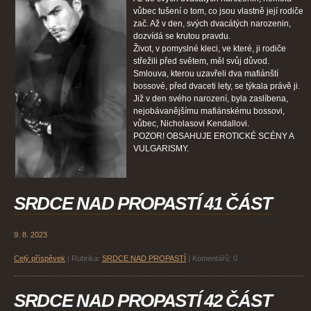
vůbec tušení o tom, co jsou vlastně její rodiče
zač. Až v den, svých dvacátých narozenin,
dozvídá se krutou pravdu.
Život, v pomyslné kleci, ve které, ji rodiče
střežili před světem, měl svůj důvod.
Smlouva, kterou uzavřeli dva mafiánští
bossové, před dvaceti lety, se týkala právě ji.
Již v den svého narození, byla zaslíbena,
nejobávanějšímu mafiánskému bossovi,
vůbec, Nicholasovi Kendallovi.
POZOR! OBSAHUJE EROTICKÉ SCÉNY A
VULGARISMY.
SRDCE NAD PROPASTÍ 41 ČÁST
9. 8. 2023
Celý příspěvek
|
Rubrika:
SRDCE NAD PROPASTÍ
|
Komentářů:
0
SRDCE NAD PROPASTÍ 42 ČÁST