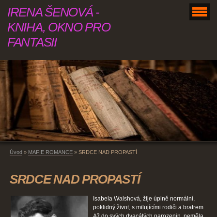
IRENA ŠENOVÁ -
KNIHA, OKNO PRO
FANTASII
Úvod
»
MAFIE ROMANCE
»
SRDCE NAD PROPASTÍ
SRDCE NAD PROPASTÍ
Isabela Walshová, žije úplně normální,
poklidný život, s milujícími rodiči a bratrem.
Až do svých dvacátých narozenin, neměla