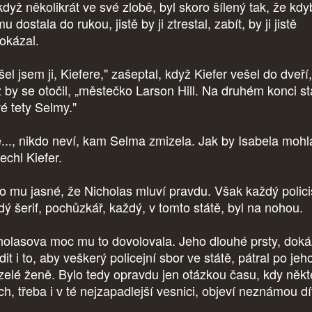
když několikrát ve své zlobě, byl skoro šílený tak, že kdy
u dostala do rukou, jistě by ji ztrestal, zabít, by ji jistě
okázal.
el jsem ji, Kiefere," zašeptal, když Kiefer vešel do dveří,
ž by se otočil, „městečko Larson Hill. Na druhém konci st
vé tety Selmy."
e..., nikdo neví, kam Selma zmizela. Jak by Isabela mohla
echl Kiefer.
o mu jasné, že Nicholas mluví pravdu. Však každý polici
dý šerif, pochůzkář, každý, v tomto státě, byl na nohou.
holasova moc mu to dovolovala. Jeho dlouhé prsty, doká
dit i to, aby veškerý policejní sbor ve státě, pátral po jeh
zelé ženě. Bylo tedy opravdu jen otázkou času, kdy někt
ch, třeba i v té nejzapadlejší vesnici, objeví neznámou d