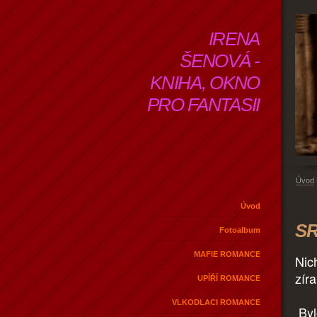
IRENA
ŠENOVÁ -
KNIHA, OKNO
PRO FANTASII
Úvod
Úvod
SR
Fotoalbum
MAFIE ROMANCE
Nic
zíra
UPÍŘÍ ROMANCE
VLKODLACI ROMANCE
Byl