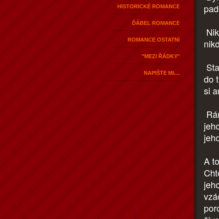
pad
HISTORICKÉ ROMANCE
ĎÁBEL ROMANCE
Nik
ROMANCE OSTATNÍ
nikd
"MEZI ŘÁDKY"
Sta
NAPIŠTE MI....
do 
si a
Rána
jeh
jeho
A t
Cht
jeh
vzá
por