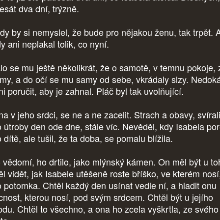
esát dva dní, trýzně.
dy by si nemyslel, že bude pro nějakou ženu, tak trpět. 
y ani neplakal tolik, co nyní.
lo se mu ještě několikrát, že o samotě, v temnu pokoje, z
tmy, a do očí se mu samy od sebe, vkrádaly slzy. Nedok
ni poručit, aby je zahnal. Pláč byl tak uvolňující.
 v jeho srdci, se ne a ne zacelit. Strach a obavy, svíral
o útroby den ode dne, stále víc. Nevěděl, kdy Isabela po
 dítě, ale tušil, že ta doba, se pomalu blížila.
o vědomí, ho drtilo, jako mlýnský kámen. On měl být u to
ěl vidět, jak Isabele utěšeně roste bříško, ve kterém nosí
o potomka. Chtěl každý den usínat vedle ní, a hladit onu
cnost, kterou nosí, pod svým srdcem. Chtěl být u jejího
odu. Chtěl to všechno, a ona ho zcela vyškrtla, ze svého