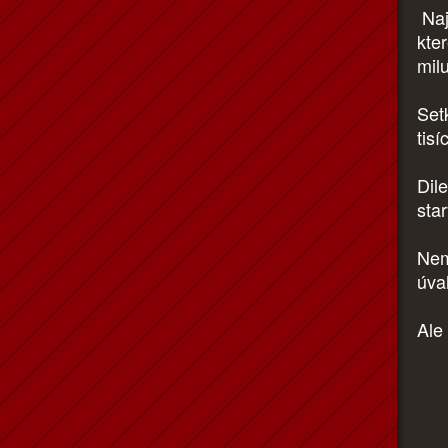
Naj
kte
milu
Set
tis
Dil
sta
Nemo
úva
Ale