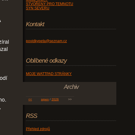
STVOŘENÝ PRO TEMNOTU
SYN SEVERU
A
Kontakt
íral
povidkypeta@seznam.cz
ázal
Oblíbené odkazy
i
MOJE WATTPAD STRÁNKY
rodí
Archiv
ho.
<<
srpen
/
2026
>>
,
RSS
Přehled zdrojů