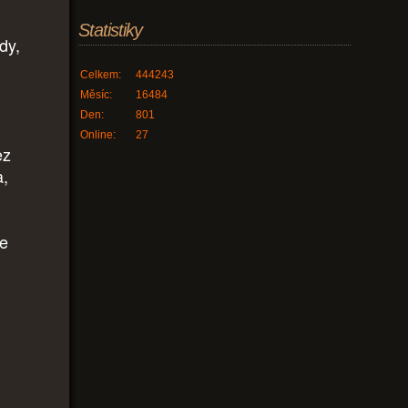
Statistiky
dy,
Celkem:
444243
Měsíc:
16484
Den:
801
Online:
27
ez
a,
se