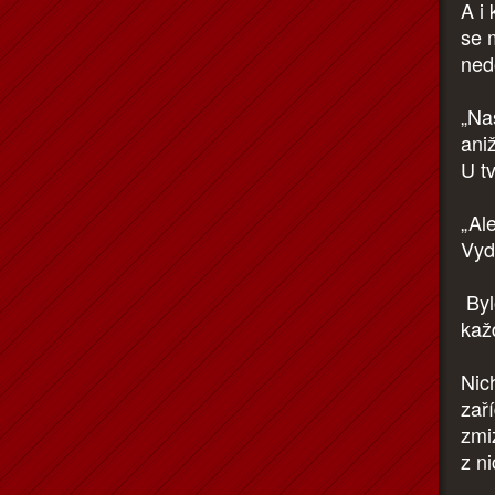
A i 
se m
ned
„Naš
ani
U t
„Al
Vyd
Byl
kaž
Nic
zaří
zmi
z ni