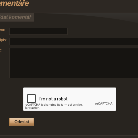
mentáře
idat komentář
no:
pis:
: