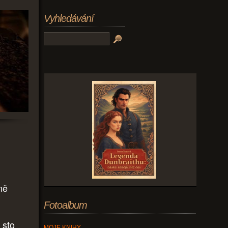
Vyhledávání
ně
Fotoalbum
 sto
MOJE KNIHY