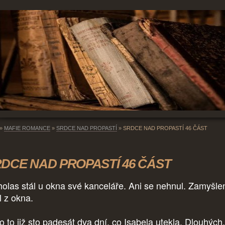
»
MAFIE ROMANCE
»
SRDCE NAD PROPASTÍ
»
SRDCE NAD PROPASTÍ 46 ČÁST
DCE NAD PROPASTÍ 46 ČÁST
holas stál u okna své kanceláře. Ani se nehnul. Zamyšle
l z okna.
o to již sto padesát dva dní, co Isabela utekla. Dlouhých,