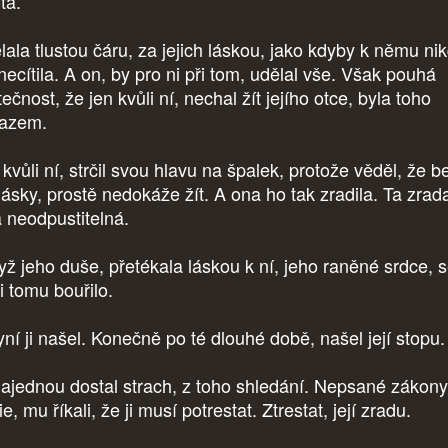
ota.
lala tlustou čáru, za jejich láskou, jako kdyby k němu nik
necítila. A on, by pro ni při tom, udělal vše. Však pouhá
ečnost, že jen kvůli ní, nechal žít jejího otce, byla toho
azem.
kvůli ní, strčil svou hlavu na špalek, protože věděl, že b
 lásky, prostě nedokáže žít. A ona ho tak zradila. Ta zrad
a neodpustitelná.
dyž jeho duše, přetékala láskou k ní, jeho raněné srdce, 
ti tomu bouřilo.
yní ji našel. Konečně po té dlouhé době, našel její stopu.
ajednou dostal strach, z toho shledání. Nepsané zákony
e, mu říkali, že ji musí potrestat. Ztrestat, její zradu.