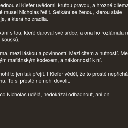
ednou si Kiefer uvědomil krutou pravdu, a hrozné dilema
ré musel Nicholas řešit. Setkání se ženou, kterou stále
je, a která ho zradila.
kání s tou, které daroval své srdce, a ona ho rozlámala 
íc kousků.
ema, mezi láskou a povinností. Mezi citem a nutností. Me
rým mafiánským kodexem, a náklonností k ní.
hl to jen tak přejít. I Kiefer věděl, že to prostě nepřichá
hu. To si prostě nemohl dovolit.
 co Nicholas udělá, nedokázal odhadnout, ani on.