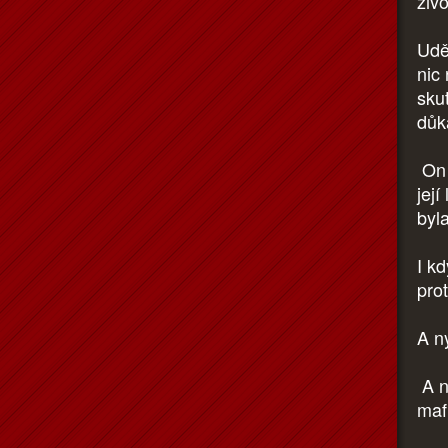
živ
Udě
nic 
skut
důk
On 
její
byl
I k
pro
A n
A n
mafi