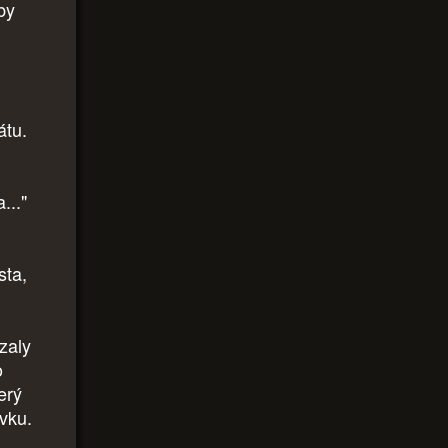
by
átu.
..."
sta,
zaly
o
erý
ívku.