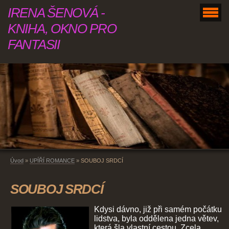
IRENA ŠENOVÁ -
KNIHA, OKNO PRO
FANTASII
Úvod
»
UPÍŘÍ ROMANCE
»
SOUBOJ SRDCÍ
SOUBOJ SRDCÍ
Kdysi dávno, již při samém počátku
lidstva, byla oddělena jedna větev,
která šla vlastní cestou. Zcela