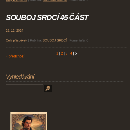
SOUBOJ SRDCÍ 45 ČÁST
28. 12. 2024
Celý příspěvek
|
Rubrika:
SOUBOJ SRDCÍ
|
Komentářů:
0
1
|
2
|
3
|
4
|
5
« předchozí
Vyhledávání