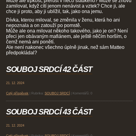
Může ale trpkost, přerůst v něco sladkého? Může se znovu
zamilovat, když cítí jenom nenávist a vztek? Chce ji, ale
chce ji proto, aby ji ublížil, tak, jako ona jemu.
Dívka, kterou miloval, se změnila v ženu, která ho ani
nepoznala a on zatouží po pomstě.
Může ale ona milovat někoho takového, jako je on? Není
přeci jen obávaným mafiánem, ale ještě něčím horším, o
čemž nemá ani ponětí.
Ale není nakonec všechno úplně jinak, než sám Matteo
předpokládal?
SOUBOJ SRDCÍ 42 ČÁST
21. 12. 2024
Celý příspěvek
|
Rubrika:
SOUBOJ SRDCÍ
|
Komentářů:
0
SOUBOJ SRDCÍ 43 ČÁST
21. 12. 2024
Celý příspěvek
|
Rubrika:
SOUBOJ SRDCÍ
|
Komentářů:
0