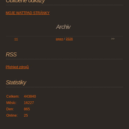
Oblíbené odkazy
MOJE WATTPAD STRÁNKY
Archiv
<<
srpen
/
2026
>>
RSS
Přehled zdrojů
Statistiky
Celkem:
443840
Měsíc:
16227
Den:
865
Online:
25