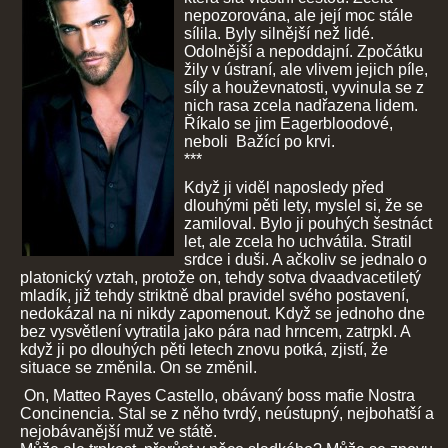
nepozorována, ale její moc stále
sílila. Byly silnější než lidé.
Odolnější a nepoddajní. Zpočátku
žily v ústraní, ale vlivem jejich píle,
síly a houževnatosti, vyvinula se z
nich rasa zcela nadřazena lidem.
Říkalo se jim Eagerbloodové,
neboli Bažící po krvi.
***
Když ji viděl naposledy před
dlouhými pěti lety, myslel si, že se
zamiloval. Bylo ji pouhých šestnáct
let, ale zcela ho uchvátila. Stratil
srdce i duši. A ačkoliv se jednalo o
platonický vztah, protože on, tehdy sotva dvaadvacetiletý
mladík, již tehdy striktně dbal pravidel svého postavení,
nedokázal na ni nikdy zapomenout. Když se jednoho dne
bez vysvětlení vytratila jako pára nad hrncem, zatrpkl. A
když ji po dlouhých pěti letech znovu potká, zjistí, že
situace se změnila. On se změnil.
On, Matteo Rayes Castello, obávaný boss mafie Nostra
Concinencia. Stal se z něho tvrdý, neústupný, nejbohatší a
nejobávanější muž ve státě.