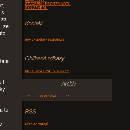
t,
STVOŘENÝ PRO TEMNOTU
SYN SEVERU
 s
 za
Kontakt
, že
uto
povidkypeta@seznam.cz
Oblíbené odkazy
fate
MOJE WATTPAD STRÁNKY
 i
Archiv
tky
<<
srpen
/
2026
>>
a tu
RSS
e
Přehled zdrojů