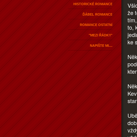
Vši
HISTORICKÉ ROMANCE
že 
ĎÁBEL ROMANCE
tím
ROMANCE OSTATNÍ
to,
jed
"MEZI ŘÁDKY"
ke s
NAPIŠTE MI....
Něk
pod
kter
Něk
Kevi
sta
Ubě
dobu
vždy