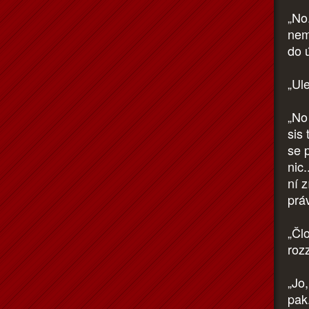
„No
nem
do ú
„Ule
„No 
sis
se p
nic.
ní z
prá
„Čl
roz
„Jo
pak.