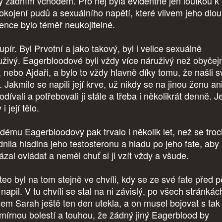
y zadním vchodem. Pro něj byla evidentně jen loutkou k
okojení pudů a sexuálního napětí, které vlivem jeho dlo
ence bylo téměř neukojitelné.
upír. Byl Prvotní a jako takový, byl i velice sexuálně
uživý. Eagerbloodové byli vždy více náruživý než obyčej
é, nebo Ajdaři, a bylo to vždy hlavně díky tomu, že našli 
. Jakmile se napili její krve, už nikdy se na jinou ženu an
dívali a potřebovali ji stále a třeba i několikrát denně. Je
 i její tělo.
dému Eagerbloodovy pak trvalo i několik let, než se tro
idnila hladina jeho testosteronu a hladu po jeho fate, aby
ázal ovládat a neměl chuť si ji vzít vždy a všude.
eo byl na tom stejně ve chvíli, kdy se ze své fate před p
 napil. V tu chvíli se stal na ni závislý, po všech stránkác
em Sarah ještě ten den utekla, a on musel bojovat s tak
mírnou bolestí a touhou, že žádný jiný Eagerblood by