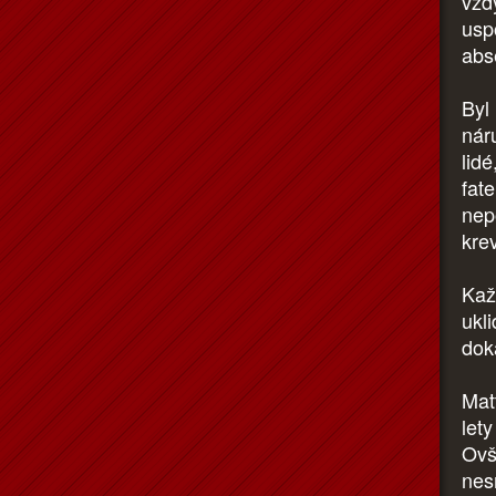
vžd
usp
abs
Byl 
nár
lid
fate
nepo
krev
Kaž
ukl
dok
Matt
lety
Ovš
nes