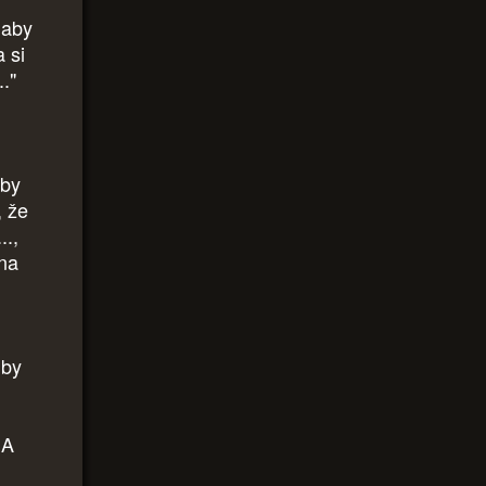
 aby
 si
."
aby
, že
..,
 na
uby
„A