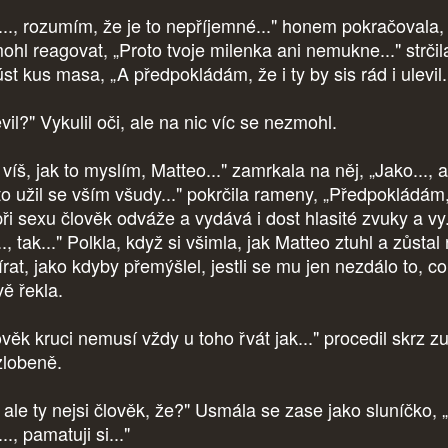
..., rozumím, že je to nepříjemné..." honem pokračovala,
ohl reagovat, „Proto tvoje milenka ani nemukne..." strčila
st kus masa, „A předpokládám, že i ty by sis rád i ulevil..
vil?" Vykulil oči, ale na nic víc se nezmohl.
víš, jak to myslím, Matteo..." zamrkala na něj, „Jako..., 
 to užil se vším všudy..." pokrčila rameny, „Předpokládám
ři sexu člověk odváže a vydává i dost hlasité zvuky a vy.
.., tak..." Polkla, když si všimla, jak Matteo ztuhl a zůstal
írat, jako kdyby přemýšlel, jestli se mu jen nezdálo to, co
vě řekla.
ověk kruci nemusí vždy u toho řvát jak..." procedil skrz z
zlobeně.
, ale ty nejsi člověk, že?" Usmála se zase jako sluníčko, 
.., pamatuji si..."