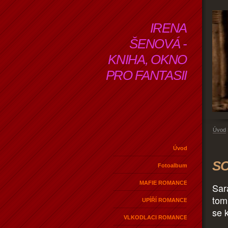
IRENA
ŠENOVÁ -
KNIHA, OKNO
PRO FANTASII
Úvod
Úvod
SO
Fotoalbum
MAFIE ROMANCE
Sar
tom
UPÍŘÍ ROMANCE
se 
VLKODLACI ROMANCE