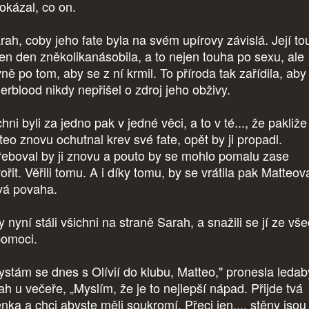
okázal, co on.
arah, coby jeho fate byla na svém upírovy závislá. Její t
ten den zněkolikanásobila, a to nejen touha po sexu, ale
ně po tom, aby se z ní krmil. To příroda tak zařídila, aby
erblood nikdy nepřišel o zdroj jeho obživy.
hni byli za jedno pak v jedné věci, a to v té..., že pakliže
teo znovu ochutnal krev své fate, opět by ji propadl.
řeboval by ji znovu a pouto by se mohlo pomalu zase
ořit. Věřili tomu. A i díky tomu, by se vrátila pak Matteov
vá povaha.
 nyní stáli všichni na straně Sarah, a snažili se jí ze vš
pomoci.
ystám se dnes s Olívií do klubu, Matteo," pronesla ledab
ah u večeře, „Myslím, že je to nejlepší nápad. Přijde tvá
enka a chci abyste měli soukromí. Přeci jen..., stěny jsou