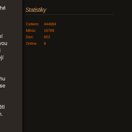
uhé
Statistiky
Celkem:
444684
Měsíc:
16789
ní
Den:
853
svou
Online:
8
i
jí
chu
 se
ěti
h.