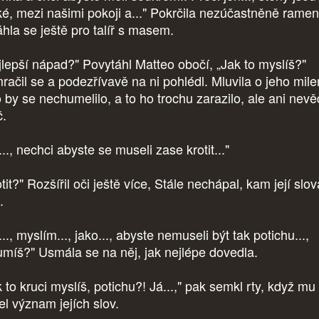
ké, mezi našimi pokoji a..." Pokrčila nezúčastněně ramen
áhla se ještě pro talíř s masem.
jlepší nápad?" Povytáhl Matteo obočí, „Jak to myslíš?"
račil se a podezřívavě na ni pohlédl. Mluvila o jeho mile
o by se nechumelilo, a to ho trochu zarazilo, ale ani nevě
č.
.., nechci abyste se museli zase krotit..."
tit?" Rozšířil oči ještě více, Stále nechápal, kam její slov
.
.., myslím..., jako..., abyste nemuseli být tak potichu...,
umíš?" Usmála se na něj, jak nejlépe dovedla.
 to kruci myslíš, potichu?! Já...," pak semkl rty, když mu
el význam jejích slov.