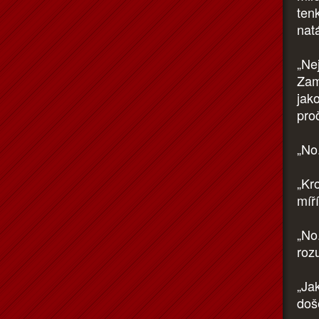
ten
nat
„Ne
Zam
jak
pro
„No.
„Kro
míří
„No.
roz
„Jak
doš