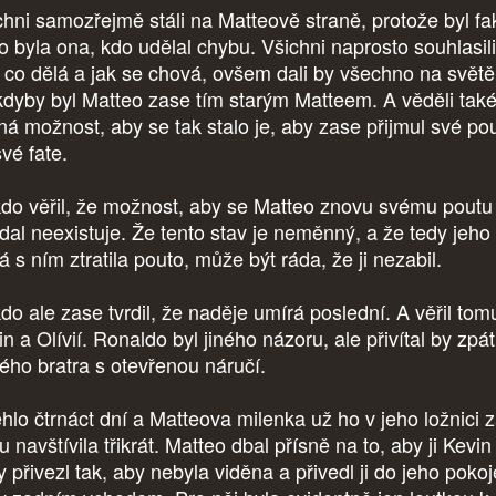
chni samozřejmě stáli na Matteově straně, protože byl fak
to byla ona, kdo udělal chybu. Všichni naprosto souhlasili
, co dělá a jak se chová, ovšem dali by všechno na světě
 kdyby byl Matteo zase tím starým Matteem. A věděli také
iná možnost, aby se tak stalo je, aby zase přijmul své po
vé fate.
do věřil, že možnost, aby se Matteo znovu svému poutu
dal neexistuje. Že tento stav je neměnný, a že tedy jeho 
á s ním ztratila pouto, může být ráda, že ji nezabil.
do ale zase tvrdil, že naděje umírá poslední. A věřil tomu
n a Olívií. Ronaldo byl jiného názoru, ale přivítal by zpá
rého bratra s otevřenou náručí.
hlo čtrnáct dní a Matteova milenka už ho v jeho ložnici z
 navštívila třikrát. Matteo dbal přísně na to, aby ji Kevin
 přivezl tak, aby nebyla viděna a přivedl ji do jeho pokoj