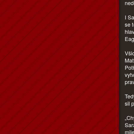
ned
I S
se 
hlav
Eag
Všic
Mat
Pot
vytv
pra
Tedy
sil 
„Ch
Sar
mil