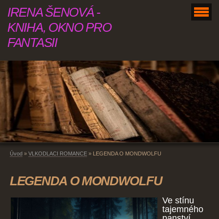
IRENA ŠENOVÁ -
KNIHA, OKNO PRO
FANTASII
Úvod
»
VLKODLACI ROMANCE
»
LEGENDA O MONDWOLFU
LEGENDA O MONDWOLFU
Ve stínu
tajemného
panství