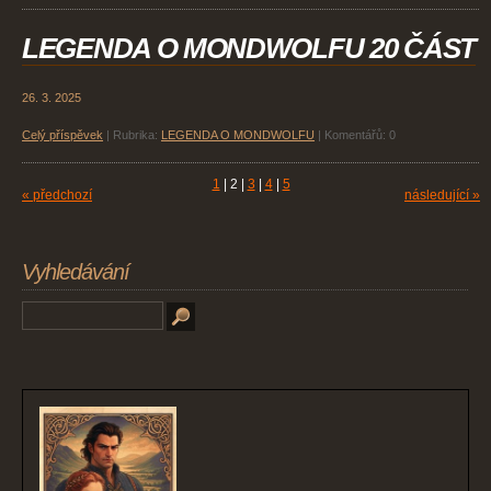
LEGENDA O MONDWOLFU 20 ČÁST
26. 3. 2025
Celý příspěvek
|
Rubrika:
LEGENDA O MONDWOLFU
|
Komentářů:
0
1
|
2
|
3
|
4
|
5
« předchozí
následující »
Vyhledávání