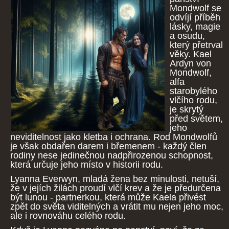
Mondwolf se
odvíjí příběh
lásky, magie
a osudu,
který přetrval
věky. Kael
Ardyn von
Mondwolf,
alfa
starobylého
vlčího rodu,
je skrytý
před světem,
jeho
neviditelnost jako kletba i ochrana. Rod Mondwolfů
je však obdařen darem i břemenem - každý člen
rodiny nese jedinečnou nadpřirozenou schopnost,
která určuje jeho místo v historii rodu.
Lyanna Everwyn, mladá žena bez minulosti, netuší,
že v jejích žilách proudí vlčí krev a že je předurčena
být lunou - partnerkou, která může Kaela přivést
zpět do světa viditelných a vrátit mu nejen jeho moc,
ale i rovnováhu celého rodu.