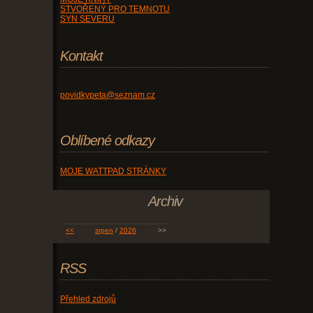
STVOŘENÝ PRO TEMNOTU
SYN SEVERU
Kontakt
povidkypeta@seznam.cz
Oblíbené odkazy
MOJE WATTPAD STRÁNKY
Archiv
<<
srpen
/
2026
>>
RSS
Přehled zdrojů