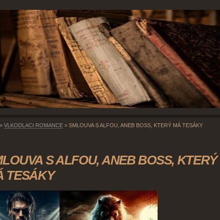
»
VLKODLACI ROMANCE
»
SMLOUVA S ALFOU, ANEB BOSS, KTERÝ MÁ TESÁKY
LOUVA S ALFOU, ANEB BOSS, KTERÝ
Á TESÁKY