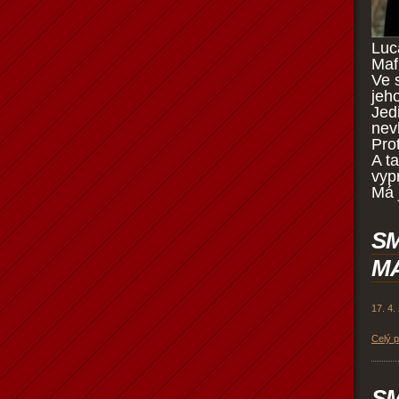
Luc
Mafi
Ve 
jeh
Jed
nev
Pro
A t
vyp
Má 
SM
MÁ
17. 4.
Celý 
SM