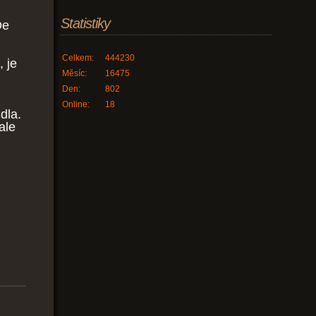
Statistiky
De
Celkem:
444230
, je
Měsíc:
16475
Den:
802
Online:
18
dla.
ale