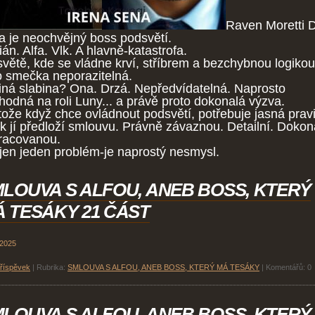
Raven Moretti 
a je neochvějný boss podsvětí.
án. Alfa. Vlk. A hlavně-katastrofa.
světě, kde se vládne krví, stříbrem a bezchybnou logikou
o smečka neporazitelná.
iná slabina? Ona. Drzá. Nepředvídatelná. Naprosto
hodná na roli Luny... a právě proto dokonalá výzva.
tože když chce ovládnout podsvětí, potřebuje jasná pravi
ak jí předloží smlouvu. Právně závaznou. Detailní. Dokon
racovanou.
jen jeden problém-je naprostý nesmysl.
LOUVA S ALFOU, ANEB BOSS, KTERÝ
 TESÁKY 21 ČÁST
 2025
příspěvek
|
Rubrika:
SMLOUVA S ALFOU, ANEB BOSS, KTERÝ MÁ TESÁKY
|
Komentářů:
0
LOUVA S ALFOU, ANEB BOSS, KTERÝ