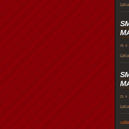
Celý 
SM
MÁ
25. 4.
Celý 
SM
MÁ
25. 4.
Celý 
« pře