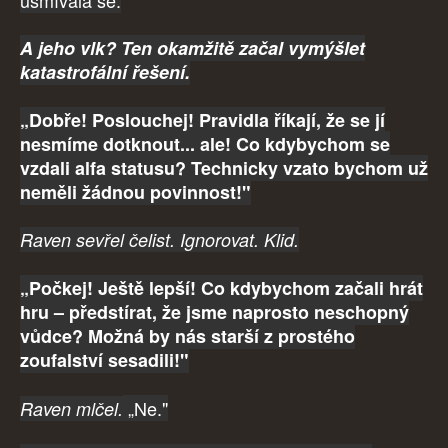
usmívala se.
A jeho vlk? Ten okamžitě začal vymýšlet
katastrofální řešení.
„Dobře! Poslouchej! Pravidla říkají, že se jí
nesmíme dotknout... ale! Co kdybychom se
vzdali alfa statusu? Technicky vzato bychom už
neměli žádnou povinnost!"
Raven sevřel čelist. Ignorovat. Klid.
„Počkej! Ještě lepší! Co kdybychom začali hrát
hru – předstírat, že jsme naprosto neschopný
vůdce? Možná by nás starší z prostého
zoufalství sesadili!"
„Ne."
Raven mlčel.