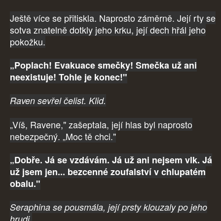
Ještě více se přitiskla. Naprosto záměrně. Její rty se
sotva znatelně dotkly jeho krku, její dech hřál jeho
pokožku.
„Poplach! Evakuace smečky! Smečka už ani
neexistuje! Tohle je konec!"
Raven sevřel čelist. Klid.
„Víš, Ravene," zašeptala, její hlas byl naprosto
nebezpečný. „Moc tě chci."
„Dobře. Já se vzdávám. Já už ani nejsem vlk. Já
už jsem jen... bezcenné zoufalství v chlupatém
obalu."
Seraphina se pousmála, její prsty klouzaly po jeho
hrudi.