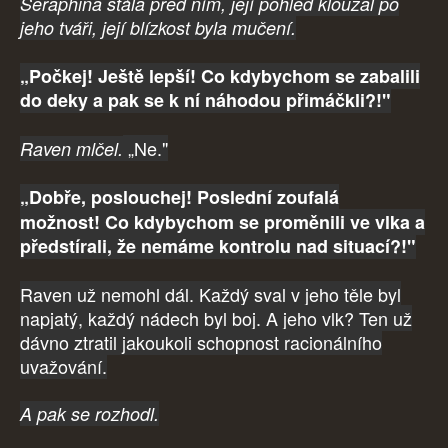
Seraphina stála před ním, její pohled klouzal po
jeho tváři, její blízkost byla mučení.
„Počkej! Ještě lepší! Co kdybychom se zabalili
do deky a pak se k ní náhodou přimáčkli?!"
„Ne."
Raven mlčel.
„Dobře, poslouchej! Poslední zoufalá
možnost!
Co kdybychom se proměnili ve vlka a
předstírali, že nemáme kontrolu nad situací?!"
Raven už nemohl dál. Každý sval v jeho těle byl
napjatý, každý nádech byl boj. A jeho vlk? Ten už
dávno ztratil jakoukoli schopnost racionálního
uvažování.
A pak se rozhodl.