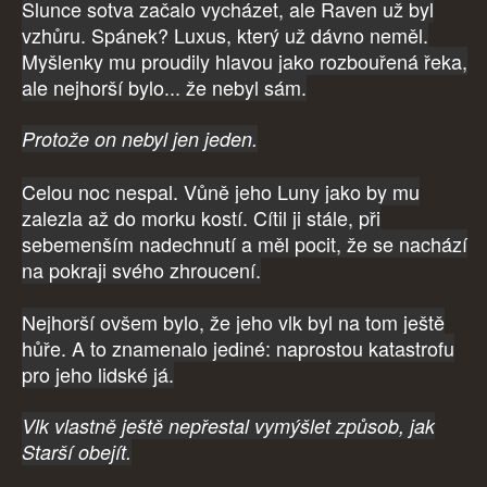
Slunce sotva začalo vycházet, ale Raven už byl
vzhůru. Spánek? Luxus, který už dávno neměl.
Myšlenky mu proudily hlavou jako rozbouřená řeka,
ale nejhorší bylo... že nebyl sám.
Protože on nebyl jen jeden.
Celou noc nespal. Vůně jeho Luny jako by mu
zalezla až do morku kostí. Cítil ji stále, při
sebemenším nadechnutí a měl pocit, že se nachází
na pokraji svého zhroucení.
Nejhorší ovšem bylo, že jeho vlk byl na tom ještě
hůře. A to znamenalo jediné: naprostou katastrofu
pro jeho lidské já.
Vlk vlastně ještě nepřestal vymýšlet způsob, jak
Starší obejít.