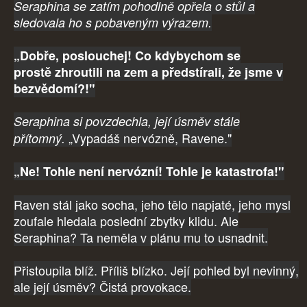
Seraphina se zatím pohodlně opřela o stůl a
sledovala ho s pobaveným výrazem.
„Dob
ř
e, poslouchej! Co kdybychom se
prost
ě
zhroutili na zem a p
ř
edstírali, že jsme v
bezv
ě
domí?!"
Seraphina si povzdechla, její úsměv stále
„Vypadáš nervózně, Ravene."
přítomný.
„Ne! Tohle není nervózní! Tohle je katastrofa!"
Raven stál jako socha, jeho tělo napjaté, jeho mysl
zoufale hledala poslední zbytky klidu. Ale
Seraphina? Ta neměla v plánu mu to usnadnit.
Přistoupila blíž. Příliš blízko. Její pohled byl nevinný,
ale její úsměv? Čistá provokace.