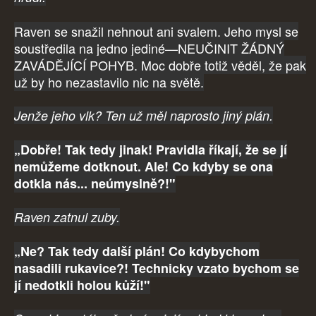
Raven se snažil nehnout ani svalem. Jeho mysl se
soustředila na jedno jediné—NEUČINIT ŽÁDNÝ
ZAVÁDĚJÍCÍ POHYB. Moc dobře totiž věděl, že pak
už by ho nezastavilo nic na světě.
Jenže jeho vlk? Ten už měl naprosto jiný plán.
„Dobře! Tak tedy jinak! Pravidla říkají, že se jí
nemůžeme dotknout. Ale! Co kdyby se ona
dotkla nás... neúmyslně?!"
Raven zatnul zuby.
„Ne? Tak tedy další plán! Co kdybychom
nasadili rukavice?! Technicky vzato bychom se
jí nedotkli holou kůží!"