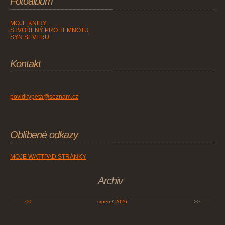
Fotoalbum
MOJE KNIHY
STVOŘENÝ PRO TEMNOTU
SYN SEVERU
Kontakt
povidkypeta@seznam.cz
Oblíbené odkazy
MOJE WATTPAD STRÁNKY
Archiv
<<
srpen
/
2026
>>