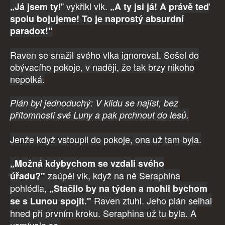
!" vykřikl vlk.
„Já jsem ty
„A ty jsi já! A právě teď
spolu bojujeme! To je naprostý absurdní
paradox!"
Raven se snažil svého vlka ignorovat. Sešel do
obývacího pokoje, v naději, že tak brzy nikoho
nepotká.
Plán byl jednoduchý: V klidu se najíst, bez
přítomnosti své Luny a pak prchnout do lesů.
Jenže když vstoupil do pokoje, ona už tam byla.
„Možná kdybychom se vzdali svého
zaúpěl vlk, když na ně Seraphina
úřadu?"
pohlédla,
„Stačilo by na týden a mohli bychom
Raven ztuhl. Jeho plán selhal
se s Lunou spojit."
hned při prvním kroku. Seraphina už tu byla. A