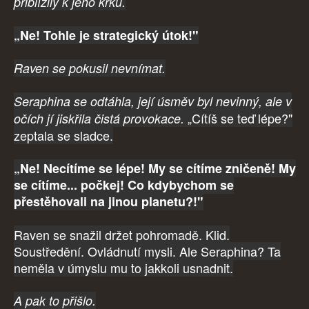
přiblížily k jeho krku.
„Ne! Tohle je strategický útok!"
Raven se pokusil nevnímat.
Seraphina se odtáhla, její úsměv byl nevinný, ale v
„Cítíš se teď lépe?"
očích jí jiskřila čistá provokace.
zeptala se sladce.
„Ne! Necítíme se lépe! My se cítíme zničeně! My
se cítíme... počkej! Co kdybychom se
přestěhovali na jinou planetu?!"
Raven se snažil držet pohromadě. Klid.
Soustředění. Ovládnutí mysli. Ale Seraphina? Ta
neměla v úmyslu mu to jakkoli usnadnit.
A pak to přišlo.