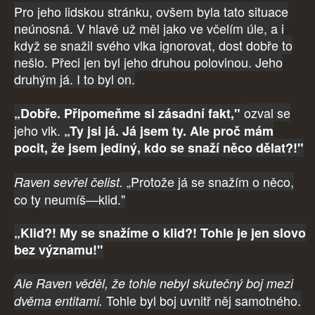
Pro jeho lidskou stránku, ovšem byla tato situace
neúnosná. V hlavě už měl jako ve včelím úle, a i
když se snažil svého vlka ignorovat, dost dobře to
nešlo. Přeci jen byl jeho druhou polovinou. Jeho
druhým já. I to byl on.
ozval se
„Dobře. Připomeňme si zásadní fakt,"
jeho vlk.
„Ty jsi já. Já jsem ty. Ale proč mám
pocit, že jsem jediný, kdo se snaží něco dělat?!"
„Protože já se snažím o něco,
Raven sevřel čelist.
co ty neumíš—klid."
„Klid?! My se snažíme o klid?! Tohle je jen slovo
bez významu!"
Ale Raven věděl, že tohle nebyl skutečný boj mezi
Tohle byl boj uvnitř něj samotného.
dvěma entitami.