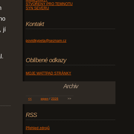
STVOŘENÝ PRO TEMNOTU
h
SYN SEVERU
ho
Kontakt
 jí
povidkypeta@seznam.cz
l.
Oblíbené odkazy
MOJE WATTPAD STRÁNKY
Archiv
<<
srpen
/
2026
>>
RSS
Přehled zdrojů