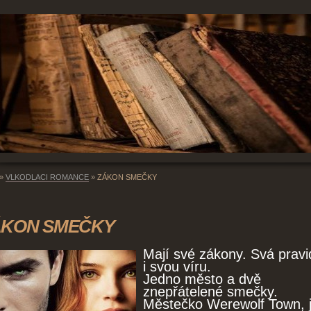
»
VLKODLACI ROMANCE
»
ZÁKON SMEČKY
ÁKON SMEČKY
Mají své zákony. Svá pravi
i svou víru.
Jedno město a dvě
znepřátelené smečky.
Městečko Werewolf Town, 