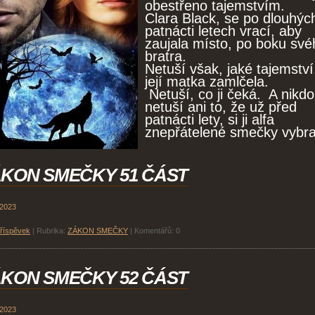
obestřeno tajemstvím.
Clara Black, se po dlouhýc
patnácti letech vrací, aby
zaujala místo, po boku své
bratra.
Netuší však, jaké tajemství,
její matka zamlčela.
Netuší, co ji čeká. A nikdo
netuší ani to, že už před
patnácti lety, si ji alfa
znepřátelené smečky vybra
KON SMEČKY 51 ČÁST
 2023
příspěvek
|
Rubrika:
ZÁKON SMEČKY
|
Komentářů:
0
KON SMEČKY 52 ČÁST
 2023