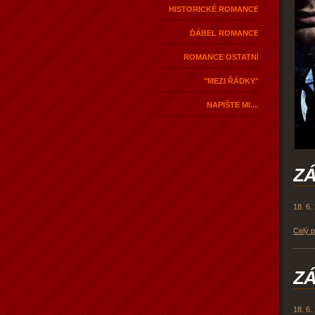
HISTORICKÉ ROMANCE
ĎÁBEL ROMANCE
ROMANCE OSTATNÍ
"MEZI ŘÁDKY"
NAPIŠTE MI....
ZÁ
18. 6.
Celý 
ZÁ
18. 6.