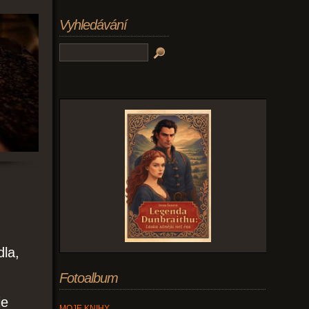
Vyhledávání
dla,
Fotoalbum
je
MOJE KNIHY