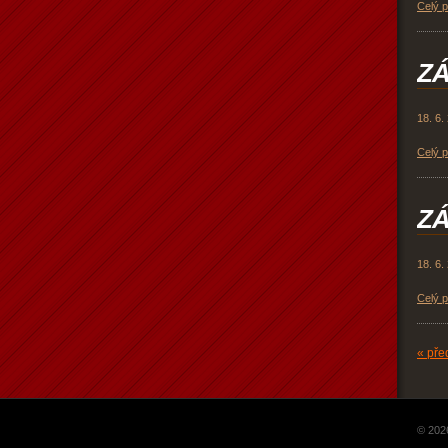
Celý 
ZÁ
18. 6.
Celý 
ZÁ
18. 6.
Celý 
« pře
© 202