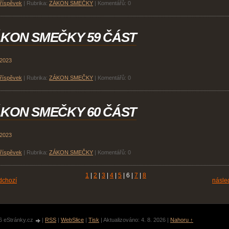
příspěvek
|
Rubrika:
ZÁKON SMEČKY
|
Komentářů:
0
KON SMEČKY 59 ČÁST
 2023
příspěvek
|
Rubrika:
ZÁKON SMEČKY
|
Komentářů:
0
KON SMEČKY 60 ČÁST
 2023
příspěvek
|
Rubrika:
ZÁKON SMEČKY
|
Komentářů:
0
1
|
2
|
3
|
4
|
5
|
6
|
7
|
8
dchozí
násled
6 eStránky.cz
|
RSS
|
WebSlice
|
Tisk
|
Aktualizováno: 4. 8. 2026
|
Nahoru ↑