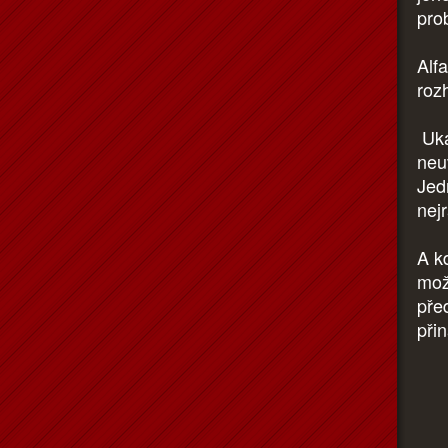
pro
Alf
roz
Ukáž
neu
Jedn
nej
A k
možn
před
při