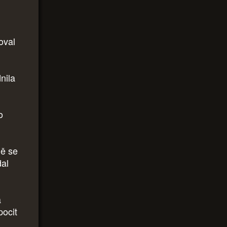
oval
nila
o
ně se
dal
a
pocit