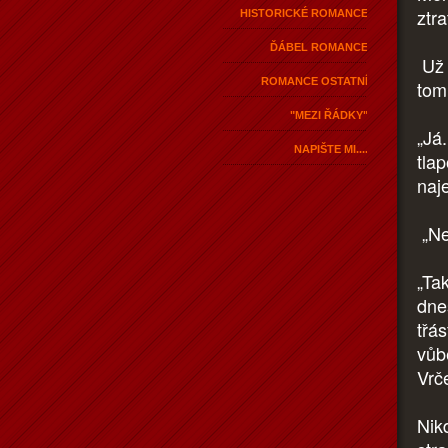
ztra
HISTORICKÉ ROMANCE
ĎÁBEL ROMANCE
Už 
ROMANCE OSTATNÍ
tom
"MEZI ŘÁDKY"
„Já.
NAPIŠTE MI....
tla
naj
„Ne
„Tak
dne
třá
vůb
Vrče
Nik