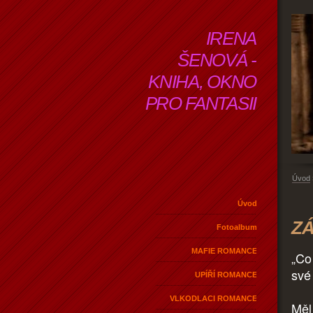
IRENA
ŠENOVÁ -
KNIHA, OKNO
PRO FANTASII
Úvod
Úvod
ZÁ
Fotoalbum
MAFIE ROMANCE
„Co
své
UPÍŘÍ ROMANCE
VLKODLACI ROMANCE
Měl 