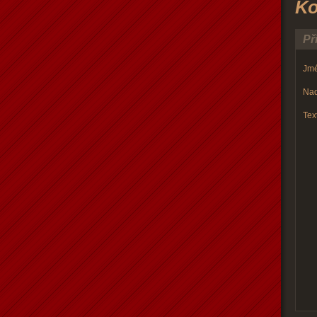
Ko
Př
Jmé
Nad
Text