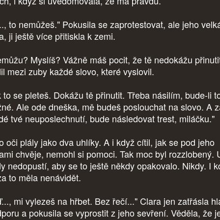
ach, i když si uvědomovala, že má pravdu.
..., to nemůžeš." Pokusila se zaprotestovat, ale jeho velk
a, ji ještě více přitiskla k zemi.
můžu? Myslíš? Vážně máš pocit, že tě nedokážu přinutit
il mezi zuby každé slovo, které vyslovil.
 to se pleteš. Dokážu tě přinutit. Třeba násilím, bude-li t
né. Ale ode dneška, mě budeš poslouchat na slovo. A z
dé tvé neuposlechnutí, bude následovat trest, miláčku."
 oči plály jako dva uhlíky. A i když cítil, jak se pod jeho
pami chvěje, nemohl si pomoci. Tak moc byl rozzlobený. 
dy nedopustí, aby se to ještě někdy opakovalo. Nikdy. I 
za to měla nenávidět.
..., mi vylezeš na hřbet. Bez řečí..." Clara jen zatřásla h
poru a pokusila se vyprostit z jeho sevření. Věděla, že je