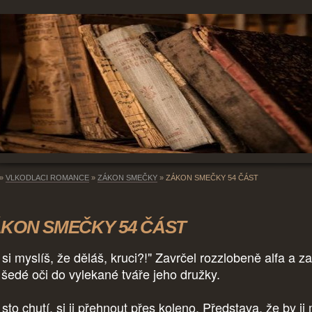
»
VLKODLACI ROMANCE
»
ZÁKON SMEČKY
»
ZÁKON SMEČKY 54 ČÁST
KON SMEČKY 54 ČÁST
 si myslíš, že děláš, kruci?!" Zavrčel rozzlobeně alfa a z
 šedé oči do vylekané tváře jeho družky.
sto chutí, si ji přehnout přes koleno. Představa, že by ji