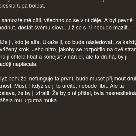
bleskla tupá bolest.
a samozřejmě cítil, všechno co se v ní děje. A byl pevně
hodnut, dostát svému slovu. Již se s ní nebude mazlit.
e ji, kdo je alfa. Ukáže ji, co bude následovat, za každý
vážený krok. Jeho nitro, jakoby se rozpoltilo na dvě stra
a ji chtěla líbat a konejšit v náručí, ale ta druhá, by ji
raději naplácala.
dyž bohužel nefunguje ta první, bude muset přijmout dr
ost. Musí. I když se ji to určitě, nebude líbit. Ale ta
stava, že by ji ztratil. Že by o ni přišel, byla nesnesitelná
nášela mu urputná muka.