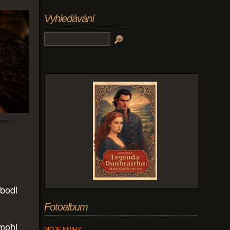
Vyhledávání
abodl
Fotoalbum
 mohl
MOJE KNIHY