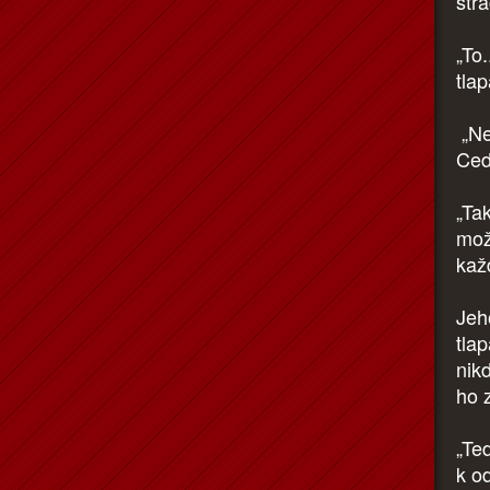
str
„To
tlap
„Ne
Ced
„Tak
mož
kaž
Jeho
tla
nik
ho 
„Teď
k od