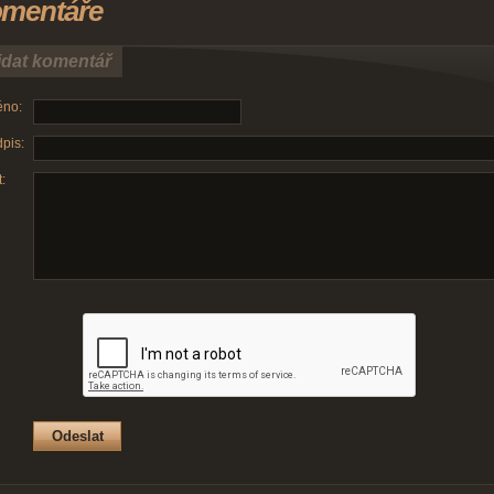
mentáře
idat komentář
no:
pis:
: