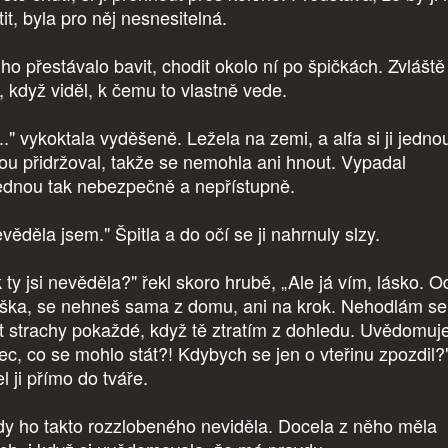
tit, byla pro něj nesnesitelná.
ho přestávalo bavit, chodit okolo ní po špičkách. Zvláště
, když viděl, k čemu to vlastně vede.
.." vykoktala vyděšeně. Ležela na zemi, a alfa si ji jedno
pou přidržoval, takže se nemohla ani hnout. Vypadal
ednou tak nebezpečně a nepřístupně.
věděla jsem." Špitla a do očí se ji nahrnuly slzy.
 ty jsi nevěděla?" řekl skoro hrubě, „Ale já vím, lásko. O
ška, se nehneš sama z domu, ani na krok. Nehodlám se
st strachy pokaždé, když tě ztratím z dohledu. Uvědomuje
ec, co se mohlo stát?! Kdybych se jen o vteřinu zpozdil?
l ji přímo do tváře.
dy ho takto rozzlobeného neviděla. Docela z něho měla