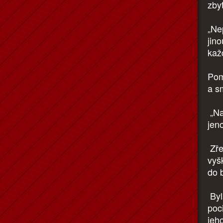
zby
„Ne
jin
kaž
Poma
a sm
„Na
jen
Zře
vyš
do b
Byl
poci
jeh