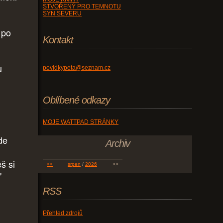
STVOŘENÝ PRO TEMNOTU
SYN SEVERU
 po
Kontakt
u
povidkypeta@seznam.cz
Oblíbené odkazy
MOJE WATTPAD STRÁNKY
de
Archiv
š si
<<
srpen
/
2026
>>
"
RSS
Přehled zdrojů