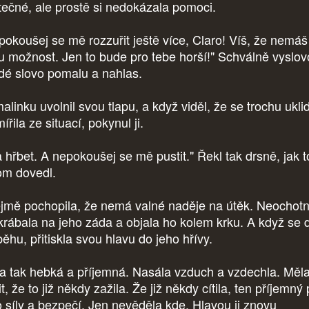
tečné, ale prostě si nedokázala pomoci.
pokoušej se mě rozzuřit ještě více, Claro! Víš, že nemáš
ou možnost. Jen to bude pro tebe horší!" Schválně vyslov
dé slovo pomalu a nahlas.
linku uvolnil svou tlapu, a když viděl, že se trochu uklid
ířila ze situací, pokynul ji.
 hřbet. A nepokoušej se mě pustit." Řekl tak drsně, jak t
om dovedl.
jmě pochopila, že nemá valné naděje na útěk. Neochot
krábala na jeho záda a objala ho kolem krku. A když se 
ěhu, přitiskla svou hlavu do jeho hřívy.
a tak hebká a příjemná. Nasála vzduch a vzdechla. Měl
t, že to již někdy zažila. Že již někdy cítila, ten příjemný 
o síly a bezpečí. Jen nevěděla kde. Hlavou ji znovu