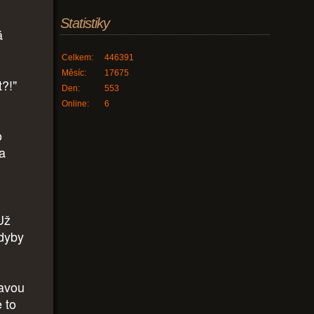
Statistiky
á
Celkem:
446391
Měsíc:
17675
?!"
Den:
553
Online:
6
o
a
Už
kdyby
lavou
 to