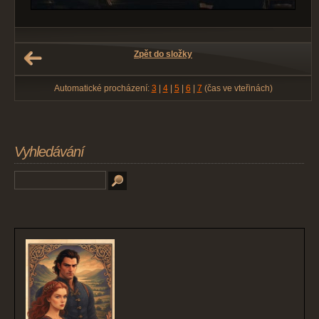
Zpět do složky
Automatické procházení:
3
|
4
|
5
|
6
|
7
(čas ve vteřinách)
Vyhledávání