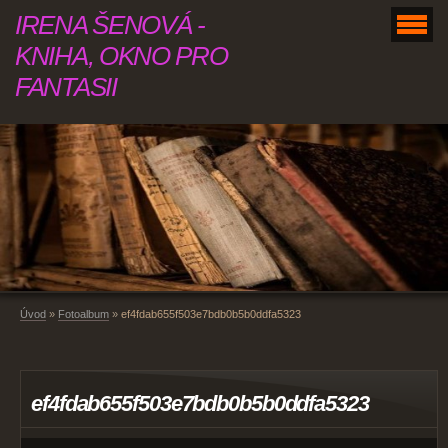
IRENA ŠENOVÁ -
KNIHA, OKNO PRO
FANTASII
Úvod
»
Fotoalbum
»
ef4fdab655f503e7bdb0b5b0ddfa5323
ef4fdab655f503e7bdb0b5b0ddfa5323