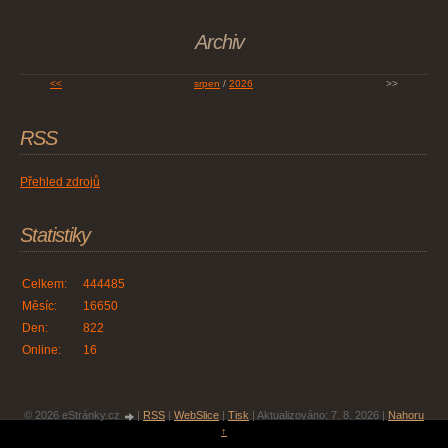
Archiv
<<
srpen
/
2026
>>
RSS
Přehled zdrojů
Statistiky
Celkem:
444485
Měsíc:
16650
Den:
822
Online:
16
© 2026 eStránky.cz
|
RSS
|
WebSlice
|
Tisk
|
Aktualizováno: 7. 8. 2026
|
Nahoru
↑