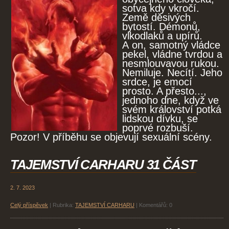
sotva kdy vkročí.
Země děsivých
bytostí. Démonů,
vlkodlaků a upírů.
A on, samotný vládce
pekel, vládne tvrdou a
nesmlouvavou rukou.
Nemiluje. Necítí. Jeho
srdce, je emocí
prosto. A přesto...,
jednoho dne, když ve
svém království potká
lidskou dívku, se
poprvé rozbuší.
Pozor! V příběhu se objevují sexuální scény.
TAJEMSTVÍ CARHARU 31 ČÁST
2. 7. 2023
Celý příspěvek
|
Rubrika:
TAJEMSTVÍ CARHARU
|
Komentářů:
0