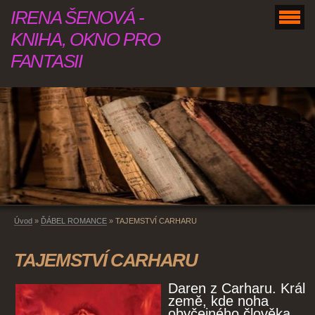
IRENA ŠENOVÁ -
KNIHA, OKNO PRO
FANTASII
Úvod
»
ĎÁBEL ROMANCE
»
TAJEMSTVÍ CARHARU
TAJEMSTVÍ CARHARU
Daren z Carharu. Král
země, kde noha
obyčejného člověka,