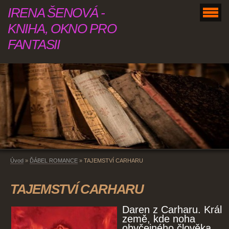
IRENA ŠENOVÁ -
KNIHA, OKNO PRO
FANTASII
Úvod
»
ĎÁBEL ROMANCE
»
TAJEMSTVÍ CARHARU
TAJEMSTVÍ CARHARU
Daren z Carharu. Král
země, kde noha
obyčejného člověka,