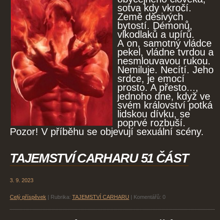
sotva kdy vkročí.
Země děsivých
bytostí. Démonů,
vlkodlaků a upírů.
A on, samotný vládce
pekel, vládne tvrdou a
nesmlouvavou rukou.
Nemiluje. Necítí. Jeho
srdce, je emocí
prosto. A přesto...,
jednoho dne, když ve
svém království potká
lidskou dívku, se
poprvé rozbuší.
Pozor! V příběhu se objevují sexuální scény.
TAJEMSTVÍ CARHARU 51 ČÁST
3. 9. 2023
Celý příspěvek
|
Rubrika:
TAJEMSTVÍ CARHARU
|
Komentářů:
0