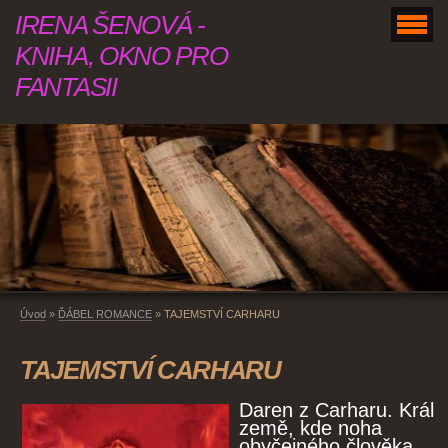
IRENA ŠENOVÁ -
KNIHA, OKNO PRO
FANTASII
Úvod
»
ĎÁBEL ROMANCE
»
TAJEMSTVÍ CARHARU
TAJEMSTVÍ CARHARU
Daren z Carharu. Král
země, kde noha
obyčejného člověka,