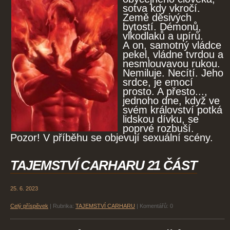
sotva kdy vkročí.
Země děsivých
bytostí. Démonů,
vlkodlaků a upírů.
A on, samotný vládce
pekel, vládne tvrdou a
nesmlouvavou rukou.
Nemiluje. Necítí. Jeho
srdce, je emocí
prosto. A přesto...,
jednoho dne, když ve
svém království potká
lidskou dívku, se
poprvé rozbuší.
Pozor! V příběhu se objevují sexuální scény.
TAJEMSTVÍ CARHARU 21 ČÁST
25. 6. 2023
Celý příspěvek
|
Rubrika:
TAJEMSTVÍ CARHARU
|
Komentářů:
0