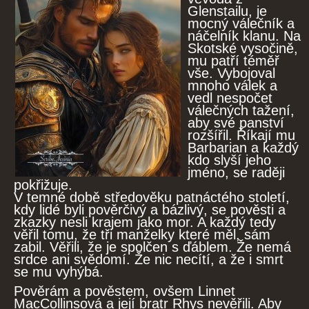
Glenstailu, je
mocný válečník a
náčelník klanu. Na
Skotské vysočině,
mu patří téměř
vše. Vybojoval
mnoho válek a
vedl nespočet
válečných tažení,
aby své panství
rozšířil. Říkají mu
Barbarian a každý
kdo slyší jeho
jméno, se raději
pokřižuje.
V temné době středověku patnáctého století,
kdy lidé byli pověrčivý a bázlivý, se pověsti a
zkazky nesli krajem jako mor. A každý tedy
věřil tomu, že tři manželky které měl, sám
zabil. Věřili, že je spolčen s ďáblem. Že nemá
srdce ani svědomí. Že nic necítí, a že i smrt
se mu vyhýbá.
Pověrám a pověstem, ovšem Linnet
MacCollinsová a její bratr Rhys nevěřili. Aby