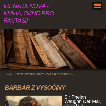
IRENA ŠENOVÁ -
KNIHA, OKNO PRO
FANTASII
Úvod
»
HISTORICKÉ ROMANCE
»
BARBAR Z VYSOČINY
BARBAR Z VYSOČINY
Sir Phelan
Waughn Der Mar,
vévoda z