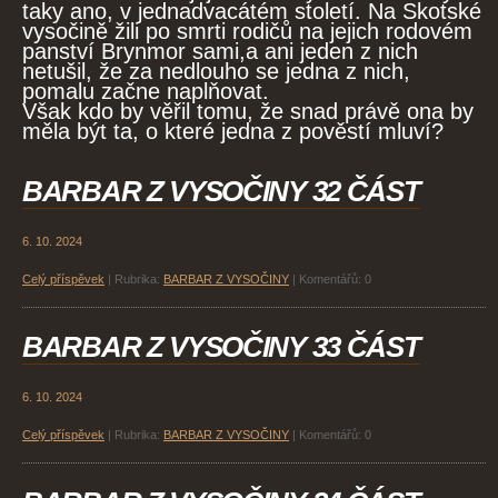
taky ano, v jednadvacátém století. Na Skotské
vysočině žili po smrti rodičů na jejich rodovém
panství Brynmor sami,a ani jeden z nich
netušil, že za nedlouho se jedna z nich,
pomalu začne naplňovat.
Však kdo by věřil tomu, že snad právě ona by
měla být ta, o které jedna z pověstí mluví?
BARBAR Z VYSOČINY 32 ČÁST
6. 10. 2024
Celý příspěvek
|
Rubrika:
BARBAR Z VYSOČINY
|
Komentářů:
0
BARBAR Z VYSOČINY 33 ČÁST
6. 10. 2024
Celý příspěvek
|
Rubrika:
BARBAR Z VYSOČINY
|
Komentářů:
0