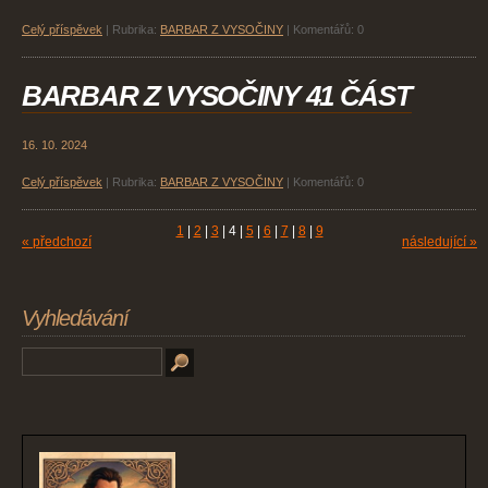
Celý příspěvek
|
Rubrika:
BARBAR Z VYSOČINY
|
Komentářů:
0
BARBAR Z VYSOČINY 41 ČÁST
16. 10. 2024
Celý příspěvek
|
Rubrika:
BARBAR Z VYSOČINY
|
Komentářů:
0
1
|
2
|
3
|
4
|
5
|
6
|
7
|
8
|
9
« předchozí
následující »
Vyhledávání