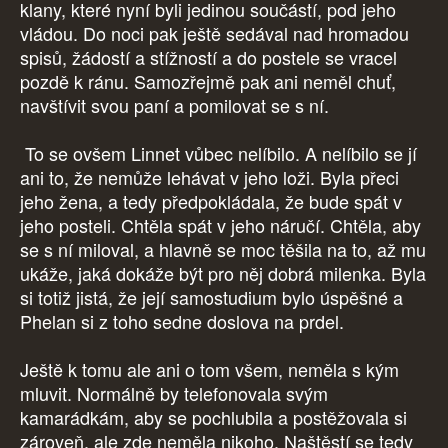
klany, které nyní byli jedinou součástí, pod jeho
vládou. Do noci pak ještě sedával nad hromadou
spisů, žádostí a stížností a do postele se vracel
pozdě k ránu. Samozřejmě pak ani neměl chuť,
navštívit svou paní a pomilovat se s ní.
To se ovšem Linnet vůbec nelíbilo. A nelíbilo se jí
ani to, že nemůže lehávat v jeho loži. Byla přeci
jeho žena, a tedy předpokládala, že bude spát v
jeho posteli. Chtěla spát v jeho náručí. Chtěla, aby
se s ní miloval, a hlavně se moc těšila na to, až mu
ukáže, jaká dokáže být pro něj dobrá milenka. Byla
si totiž jistá, že její samostudium bylo úspěšné a
Phelan si z toho sedne doslova na prdel.
Ještě k tomu ale ani o tom všem, neměla s kým
mluvit. Normálně by telefonovala svým
kamarádkám, aby se pochlubila a postěžovala si
zároveň, ale zde neměla nikoho. Naštěstí se tedy