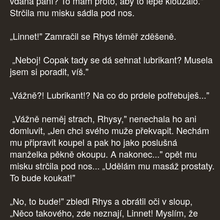
vdaná paní? To mám proto, aby to lépe klouzalo."
Strčila mu misku sádla pod nos.
„Linnet!" Zamračil se Rhys téměř zděšeně.
„Neboj! Copak tady se dá sehnat lubrikant? Musela
jsem si poradit, víš."
„Vážně?! Lubrikant!? Na co do prdele potřebuješ..."
„Vážně neměj strach, Rhysy," nenechala ho ani
domluvit, „Jen chci svého muže překvapit. Nechám
mu připravit koupel a pak ho jako poslušná
manželka pěkně okoupu. A nakonec..." opět mu
misku strčila pod nos... „Udělám mu masáž prostaty.
To bude koukat!"
„No, to bude!" zbledl Rhys a obrátil oči v sloup,
„Něco takového, zde neznají, Linnet! Myslím, že