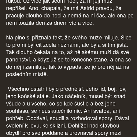
rukou. Už více jak sedm nocí, za ní její muž
nepřišel. Ano, chápala, že má Astrid pravdu, že
pracuje dlouho do noci a nemá na ni čas, ale ona po
něm toužila den za dnem víc a více.
Na plno si přiznala fakt, že svého muže miluje. Sice
to pro ni byl cit zcela neznámí, ale byla si tím jistá.
Tak dlouho čekala na to, až nějakému muži dá své
panenství, a když už se to konečně stane, a ona se
do něj i zamiluje, tak to vypadá, že je pro něj až na
posledním místě.
Všechno ostatní bylo přednější. Jeho lid, boj, lov,
jeho koňské stáje. Jako náčelník, musel být snad
všude a u všeho, co se kde šustlo a bez jeho
souhlasu, se neuskutečnilo nic. Ani svatba, ani
pohřeb. Oddával, soudil a rozhodoval spory. Dával
svolení k lovu, ke sklizni. Dohlížel nad stavbou
obydlí pro své poddané a urovnával spory mezi