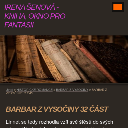
IRENA ŠENOVÁ -
KNIHA, OKNO PRO
FANTASII
Úvod
»
HISTORICKÉ ROMANCE
»
BARBAR Z VYSOČINY
»
BARBAR Z
VYSOČINY 32 ČÁST
BARBAR Z VYSOČINY 32 ČÁST
Linnet se tedy rozhodla vzít své štěstí do svých