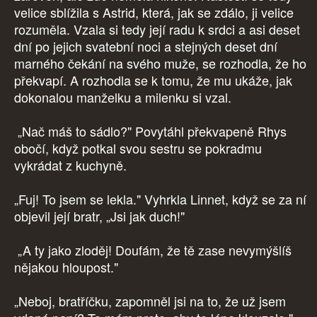
velice sblížila s Astrid, která, jak se zdálo, ji velice
rozuměla. Vzala si tedy její radu k srdci a asi deset
dní po jejich svatební noci a stejných deset dní
marného čekání na svého muže, se rozhodla, že ho
překvapí. A rozhodla se k tomu, že mu ukáže, jak
dokonalou manželku a milenku si vzal.
„Nač máš to sádlo?" Povytáhl překvapeně Rhys
obočí, když potkal svou sestru se pokradmu
vykrádat z kuchyně.
„Fuj! To jsem se lekla." Vyhrkla Linnet, když se za ní
objevil její bratr, „Jsi jak duch!"
„A ty jako zloděj! Doufám, že tě zase nevymýšlíš
nějakou hloupost."
„Neboj, bratříčku, zapomněl jsi na to, že už jsem