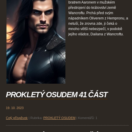
bratrem Aaronem v mužském
přestrojení do království země
Wancroftu. Prchá před svým
nápadníkem Oliverem z Hempronu, a
netuší, že zrovna zde, ji čeká o
mnoho větší nebezpečí, v podobě
jejího vládce, Dailana z Wancroftu.
PROKLETÝ OSUDEM 41 ČÁST
19. 10. 2023
Celý příspěvek
|
Rubrika:
PROKLETÝ OSUDEM
|
Komentářů:
1