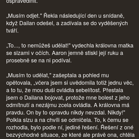
ospravedlnit.
„Musím odjet." Řekla následující den u snídaně,
když Dailan odešel, a zadívala se do vyděšených
tváří.
„To..., to nemůžeš udělat!" vydechla královna matka
se slzami v očích. Aaron jemně stiskl její ruku a
prosebně se na ni podíval.
„Musím to udělat," zašeptala a pohled mu
opětovala, „včera jsem si uvědomila totiž jednu věc,
a to tu, že mou duši ovládla sebelítost. Přestala
jsem o Dailana bojovat, protože mne bolest z jeho
odmítnutí a nezájmu zcela ovládla. A královna má
pravdu. On by to opravdu nikdy nevzdal. Nikdy!"
Polkla slzu a na chvíli se odmlčela. To, k čemu se
rozhodla, bylo podle ní, jediné řešení. Řešení z oné
bezvýchodné situace, ze které ale právě ona, chtěla