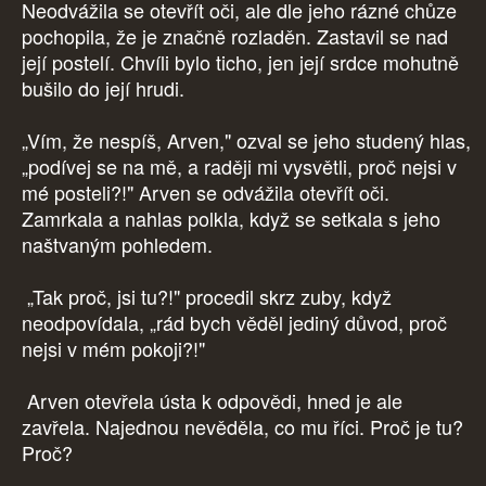
Neodvážila se otevřít oči, ale dle jeho rázné chůze
pochopila, že je značně rozladěn. Zastavil se nad
její postelí. Chvíli bylo ticho, jen její srdce mohutně
bušilo do její hrudi.
„Vím, že nespíš, Arven," ozval se jeho studený hlas,
„podívej se na mě, a raději mi vysvětli, proč nejsi v
mé posteli?!" Arven se odvážila otevřít oči.
Zamrkala a nahlas polkla, když se setkala s jeho
naštvaným pohledem.
„Tak proč, jsi tu?!" procedil skrz zuby, když
neodpovídala, „rád bych věděl jediný důvod, proč
nejsi v mém pokoji?!"
Arven otevřela ústa k odpovědi, hned je ale
zavřela. Najednou nevěděla, co mu říci. Proč je tu?
Proč?