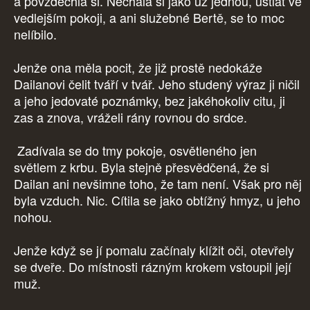
a povzdechla si. Nechala si jako už jednou, ustlat ve
vedlejším pokoji, a ani služebné Bertě, se to moc
nelíbilo.
Jenže ona měla pocit, že již prostě nedokáže
Dailanovi čelit tváří v tvář. Jeho studený výraz ji ničil
a jeho jedovaté poznámky, bez jakéhokoliv citu, ji
zas a znova, vráželi rány rovnou do srdce.
Zadívala se do tmy pokoje, osvětleného jen
světlem z krbu. Byla stejně přesvědčená, že si
Dailan ani nevšimne toho, že tam není. Však pro něj
byla vzduch. Nic. Cítila se jako obtížný hmyz, u jeho
nohou.
Jenže když se jí pomalu začínaly klížit oči, otevřely
se dveře. Do místnosti rázným krokem vstoupil její
muž.