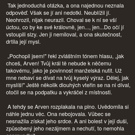
Tak jednoduchá otázka, a ona najednou neznala
odpověď. Však se jí ani nedotkl. Neublížil jí.
Neohrozil, nijak neurazil. Choval se k ní se vší
úctou, co by ke své královně, jen..., jen...Do očí jí
vstoupili slzy. Jen ji nemiloval, a ona skutečnost,
drtila její mysl.
„Pochopil jsem!" řekl zvláštním tónem hlasu, „jak
chceš, Arven! Tvůj král tě nebude k něčemu
takovému, jako je povinnost manželská nutit. Už
mne nebaví se dívat na tvůj kyselý výraz. Dělej, jak
myslíš!" Ještě několik dlouhých vteřin se na ni díval,
otočil se na podpatku a vykráčel z místnosti.
A tehdy se Arven rozplakala na plno. Uvědomila si
náhle jednu věc. Ona nebojovala. Vůbec se
nesnažila získat jeho srdce. A ani bolest v její duši,
způsobený jeho nezájmem a nechutí, to nemohla