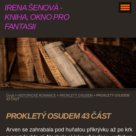
IRENA ŠENOVÁ -
KNIHA, OKNO PRO
FANTASII
Úvod
»
HISTORICKÉ ROMANCE
»
PROKLETÝ OSUDEM
»
PROKLETÝ OSUDEM
43 ČÁST
PROKLETÝ OSUDEM 43 ČÁST
Arven se zahrabala pod huňatou přikrývku až po krk