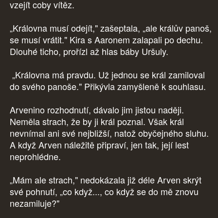
vzejít coby vítěz.
„Královna musí odejít," zašeptala, „ale králův panoš,
se musí vrátit." Kira s Aaronem zalapali po dechu.
Dlouhé ticho, prořízl až hlas báby Uršuly.
„Královna má pravdu. Už jednou se král zamiloval
do svého panoše." Přikývla zamyšleně k souhlasu.
Arvenino rozhodnutí, dávalo jim jistou naději.
Neměla strach, že by ji král poznal. Však král
nevnímal ani své nejbližší, natož obyčejného sluhu.
A když Arven náležitě připraví, jen tak, její lest
neprohlédne.
„Mám ale strach," nedokázala již déle Arven skrýt
své pohnutí, „co když..., co když se do mě znovu
nezamiluje?"