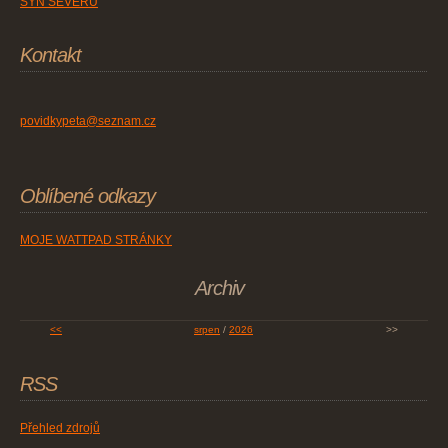
SYN SEVERU
Kontakt
povidkypeta@seznam.cz
Oblíbené odkazy
MOJE WATTPAD STRÁNKY
Archiv
<<
srpen
/
2026
>>
RSS
Přehled zdrojů