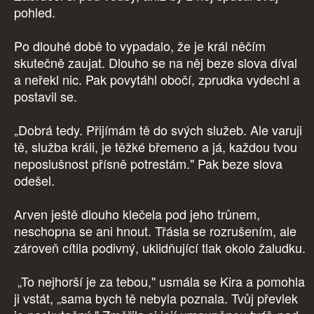
pohled.
Po dlouhé době to vypadalo, že je král něčím
skutečně zaujat. Dlouho se na něj beze slova díval
a neřekl nic. Pak povytáhl obočí, zprudka vydechl a
postavil se.
„Dobrá tedy. Přijímám tě do svých služeb. Ale varuji
tě, služba králi, je těžké břemeno a já, každou tvou
neposlušnost přísně potrestám." Pak beze slova
odešel.
Arven ještě dlouho klečela pod jeho trůnem,
neschopna se ani hnout. Třásla se rozrušením, ale
zároveň cítila podivný, uklidňující tlak okolo žaludku.
„To nejhorší je za tebou," usmála se Kira a pomohla
ji vstát, „sama bych tě nebyla poznala. Tvůj převlek