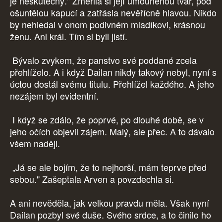
je neskutečný." Změřila si její umouněnou tvář, pod
ošuntělou kapucí a zatřásla nevěřícně hlavou. Nikdo
by nehledal v onom podivném mladíkovi, krásnou
ženu. Ani král. Tím si byli jistí.
Bývalo zvykem, že panstvo své poddané zcela
přehlíželo. A i když Dailan nikdy takový nebyl, nyní s
úctou dostál svému titulu. Přehlížel každého. A jeho
nezájem byl evidentní.
I když se zdálo, že poprvé, po dlouhé době, se v
jeho očích objevil zájem. Malý, ale přec. A to dávalo
všem naději.
„Já se ale bojím, že to nejhorší, mám teprve před
sebou." Zašeptala Arven a povzdechla si.
A ani nevěděla, jak velkou pravdu měla. Však nyní
Dailan pozbyl své duše. Svého srdce, a to činilo ho