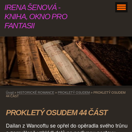
IRENA ŠENOVÁ -
KNIHA, OKNO PRO
FANTASII
Úvod
»
HISTORICKÉ ROMANCE
»
PROKLETÝ OSUDEM
»
PROKLETÝ OSUDEM
44 ČÁST
PROKLETÝ OSUDEM 44 ČÁST
Dailan z Wancoftu se opřel do opěradla svého trůnu