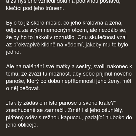
a zamyšleně vzhlédl dolů na podivnou postavu,
klečící pod jeho trůnem.
Bylo to již skoro měsíc, co jeho královna a žena,
odjela za svým nemocným otcem, ale nezdálo se,
že by ho to jakkoliv rozrušilo. Onu skutečnost vzal
až překvapivě klidně na vědomí, jakoby mu to bylo
jedno.
Ale na naléhání své matky a sestry, svolil nakonec k
tomu, že zváží tu možnost, aby sobě přijmul nového
panoše, který po dobu nepřítomnosti jeho ženy, měl
o něj pečovat.
„Tak ty žádáš o místo panoše u svého krále?"
znechuceně se zamračil. Změřil si jeho ošuntělý,
plátěný oděv s režnou kapucou, padající hluboko do
jeho obličeje.