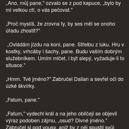
„Ano, můj pane," ozvalo se z pod kapuce, „bylo by
mi velkou ctí, o vás pečovat."
„Proč myslíš, že zrovna ty, by ses měl se onoho
úřadu zhostit?"
„Ovládám jízdu na koni, pane. Střelbu z luku. Hru v
kostky, vrhcáby i šachy, pane. Budu vaším dobrým
služebníkem. Umím mlčet, i být slepý, vyžaduje-li to
situace."
„Hmm. Tvé jméno?" Zabručel Dailan a sevřel oči do
úzké škvírky.
„Fatum, pane."
„Fatum," vydechl král a na jeho obličeji se objevil
výraz podoben zájmu, „osud? Divné jméno."
Zabručel si pod vousy, aniž by z něj spustil svůj