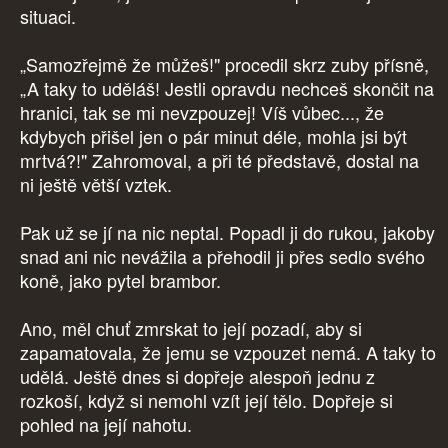
situaci.
„Samozřejmě že můžeš!" procedil skrz zuby přísně,
„A taky to uděláš! Jestli opravdu nechceš skončit na
hranici, tak se mi nevzpouzej! Víš vůbec..., že
kdybych přišel jen o pár minut déle, mohla jsi být
mrtvá?!" Zahromoval, a při té představě, dostal na
ni ještě větší vztek.
Pak už se jí na nic neptal. Popadl ji do rukou, jakoby
snad ani nic nevážila a přehodil ji přes sedlo svého
koně, jako pytel brambor.
Ano, měl chuť zmrskat to její pozadí, aby si
zapamatovala, že jemu se vzpouzet nemá. A taky to
udělá. Ještě dnes si dopřeje alespoň jednu z
rozkoší, když si nemohl vzít její tělo. Dopřeje si
pohled na její nahotu.