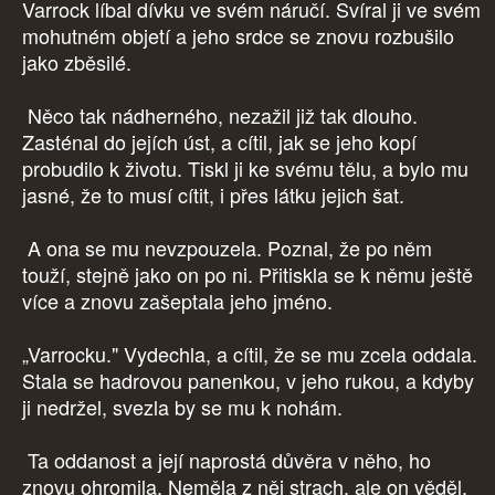
Varrock líbal dívku ve svém náručí. Svíral ji ve svém
mohutném objetí a jeho srdce se znovu rozbušilo
jako zběsilé.
Něco tak nádherného, nezažil již tak dlouho.
Zasténal do jejích úst, a cítil, jak se jeho kopí
probudilo k životu. Tiskl ji ke svému tělu, a bylo mu
jasné, že to musí cítit, i přes látku jejich šat.
A ona se mu nevzpouzela. Poznal, že po něm
touží, stejně jako on po ni. Přitiskla se k němu ještě
více a znovu zašeptala jeho jméno.
„Varrocku." Vydechla, a cítil, že se mu zcela oddala.
Stala se hadrovou panenkou, v jeho rukou, a kdyby
ji nedržel, svezla by se mu k nohám.
Ta oddanost a její naprostá důvěra v něho, ho
znovu ohromila. Neměla z něj strach, ale on věděl,