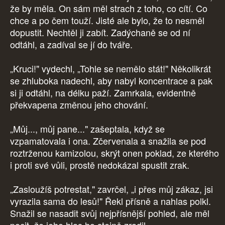
že by měla. On sám měl strach z toho, co cítí. Co
chce a po čem touží. Jisté ale bylo, že to nesměl
dopustit. Nechtěl ji zabít. Zadýchaně se od ní
odtáhl, a zadíval se jí do tváře.
„Kruci!" vydechl, „Tohle se nemělo stát!" Několikrát
se zhluboka nadechl, aby nabyl koncentrace a pak
si ji odtáhl, na délku paží. Zamrkala, evidentně
překvapena změnou jeho chování.
„Můj..., můj pane..." zašeptala, když se
vzpamatovala i ona. Zčervenala a snažila se pod
roztrženou kamizolou, skrýt onen poklad, ze kterého
i proti své vůli, prostě nedokázal spustit zrak.
„Zasloužíš potrestat," zavrčel, „i přes můj zákaz, jsi
vyrazila sama do lesů!" Řekl přísně a nahlas polkl.
Snažil se nasadit svůj nejpřísnější pohled, ale měl