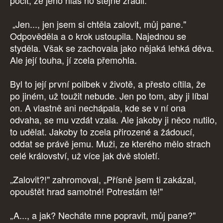
pocit, že jeho hlas ho stejně zradil.
„Jen..., jen jsem si chtěla zalovit, můj pane."
Odpověděla a o krok ustoupila. Najednou se
styděla. Však se zachovala jako nějaká lehká děva.
Ale její touha, jí zcela přemohla.
Byl to její první polibek v životě, a přesto cítila, že
po jiném, už toužit nebude. Jen po tom, aby ji líbal
on. A vlastně ani nechápala, kde se v ní ona
odvaha, se mu vzdát vzala. Ale jakoby ji něco nutilo,
to udělat. Jakoby to zcela přirozené a žádoucí,
oddat se právě jemu. Muži, ze kterého mělo strach
celé království, už více jak dvě století.
„Zalovit?!" zahromoval, „Přísně jsem ti zakázal,
opouštět hrad samotné! Potrestám tě!"
„A..., a jak? Necháte mne popravit, můj pane?"