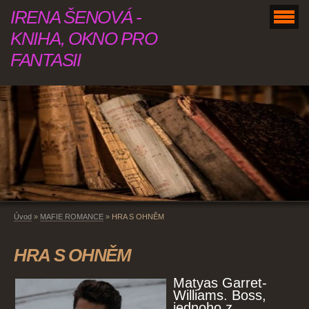
IRENA ŠENOVÁ -
KNIHA, OKNO PRO
FANTASII
Úvod
»
MAFIE ROMANCE
»
HRA S OHNĚM
HRA S OHNĚM
Matyas Garret-
Williams. Boss,
jednoho z