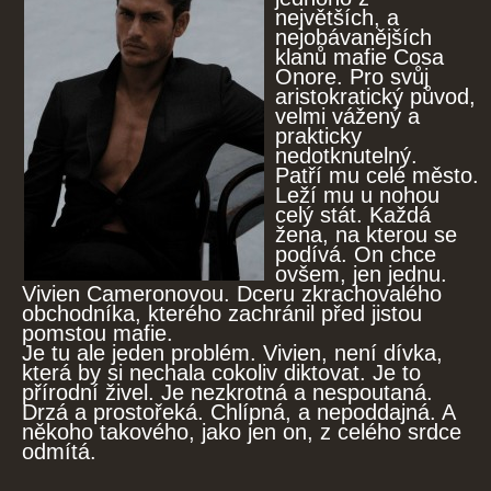
největších, a
nejobávanějších
klanů mafie Cosa
Onore. Pro svůj
aristokratický původ,
velmi vážený a
prakticky
nedotknutelný.
Patří mu celé město.
Leží mu u nohou
celý stát. Každá
žena, na kterou se
podívá. On chce
ovšem, jen jednu.
Vivien Cameronovou. Dceru zkrachovalého
obchodníka, kterého zachránil před jistou
pomstou mafie.
Je tu ale jeden problém. Vivien, není dívka,
která by si nechala cokoliv diktovat. Je to
přírodní živel. Je nezkrotná a nespoutaná.
Drzá a prostořeká. Chlípná, a nepoddajná. A
někoho takového, jako jen on, z celého srdce
odmítá.