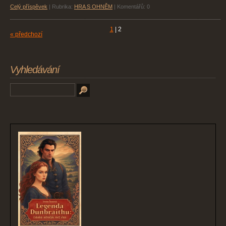
Celý příspěvek
|
Rubrika:
HRA S OHNĚM
|
Komentářů:
0
1
|
2
« předchozí
Vyhledávání