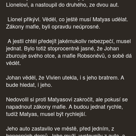
Lionelovi, a nastoupil do druhého, ze dvou aut.
Lionel přikývl. Věděl, co ještě musí Matyas udělat.
Zákony mafie, byli opravdu neúprosné.
A jestli chtěl předejít jakémukoliv nebezpečí, musel
jednat. Bylo totiž stoprocentně jasné, že Johan
zburcuje svého otce, a mafie Robsoněvů, o sobě dá
vědět.
Johan věděl, že Vivien utekla, i s jeho bratrem. A
bude hledat, i jeho.
Nedovolil si proti Matyasovi zakročit, ale pokusí se
napadnout zákony mafie. A budou jednat rychle,
tudíž Matyas, musel být rychlejší.
Jeho auto zastavilo ve městě, před jedním, z
honosných domů. Jeho muži, vystoupily z auta, a