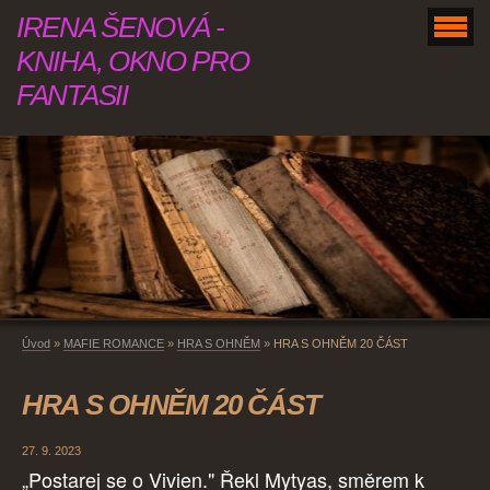
IRENA ŠENOVÁ -
KNIHA, OKNO PRO
FANTASII
Úvod
»
MAFIE ROMANCE
»
HRA S OHNĚM
»
HRA S OHNĚM 20 ČÁST
HRA S OHNĚM 20 ČÁST
27. 9. 2023
„Postarej se o Vivien." Řekl Mytyas, směrem k