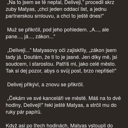
„Na to jsem se tě neptal, Deliveji," procedil skrz
zuby Matyas, „chci jeden oddací list, a jednu
partnerskou smlouvu, a chci to ještě dnes!"
Muž se přikrčil, pod jeho pohledem. „A..., ale
pane..., já..., zákon..."
„Deliveji..." Matyasovy oči zajiskřily, „zákon jsem
tady já. Doufám, že ti to je jasné. Jen díky mě, jsi
soudcem, i starostou. Patříš mi, jako celé město.
Tak si dej pozor, abys o svůj post, brzo nepřišel!"
Delivej přikývl, a znovu se přikrčil.
„Čekám ve své kanceláři ve městě. Máš na to dvě
hodiny, Deliveji!" řekl ještě Matyas, a strčil mu do
ruky pár papírů.
Když asi po třech hodinách, Matyas vstoupil do