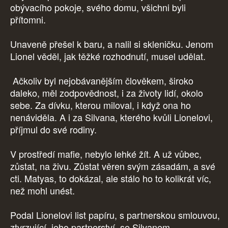
obývacího pokoje, svého domu, všichni byli
přítomni.
Unaveně přešel k baru, a nalil si skleničku. Jenom
Lionel věděl, jak těžké rozhodnutí, musel udělat.
Ačkoliv byl nejobávanějším člověkem, široko
daleko, měl zodpovědnost, i za životy lidí, okolo
sebe. Za dívku, kterou miloval, i když ona ho
nenáviděla. A i za Silvana, kterého kvůli Lionelovi,
příjmul do své rodiny.
V prostředí mafie, nebylo lehké žít. A už vůbec,
zůstat, na živu. Zůstat věren svým zásadám, a své
cti. Matyas, to dokázal, ale stálo ho to kolikrát víc,
než mohl unést.
Podal Lionelovi list papíru, s partnerskou smlouvou,
ztvrzující, jeho partnerství, se Silvanem.