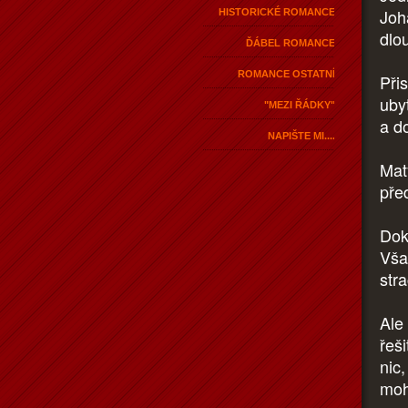
Joh
HISTORICKÉ ROMANCE
dlou
ĎÁBEL ROMANCE
ROMANCE OSTATNÍ
Při
uby
"MEZI ŘÁDKY"
a d
NAPIŠTE MI....
Mat
pře
Dok
Vša
stra
Ale
řeš
nic
moh