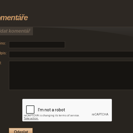
mentáře
idat komentář
no:
pis:
: