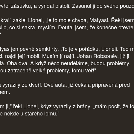
vřel zásuvku, a vyndal pistoli. Zasunul ji do svého pouzd
ra!" zaklel Lionel, „je to moje chyba, Matyasi. Řekl jsem
plic, co si sakra, myslím. Doufal jsem, že konečně otevře
"
yas jen pevně semkl rty. „To je v pořádku, Lioneli. Teď m
i, najdi její mobil. Musím jí najít. Johan Robsoněv, již ji
dá. Oba dva. A když něco neuděláme, budou problémy.
ou zatraceně velké problémy, tomu věř!"
 vyrazily ze dveří. Dvě auta, již čekala připravená před
mem.
 ji," řekl Lionel, když vyrazily z brány, „mám pocit, že t
e někde u starého lomu."