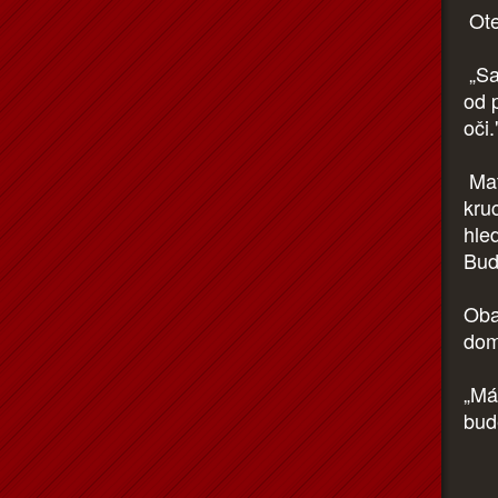
Ote
„Sak
od 
oči.
Mat
kruc
hle
Bud
Oba
do
„Mám
bud