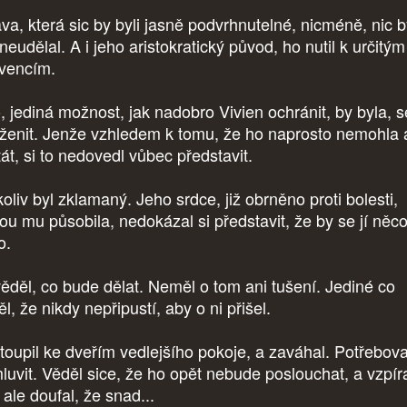
va, která sic by byli jasně podvrhnutelné, nicméně, nic 
neudělal. A i jeho aristokratický původ, ho nutil k určitým
vencím.
, jediná možnost, jak nadobro Vivien ochránit, by byla, s
oženit. Jenže vzhledem k tomu, že ho naprosto nemohla 
át, si to nedovedl vůbec představit.
oliv byl zklamaný. Jeho srdce, již obrněno proti bolesti,
rou mu působila, nedokázal si představit, že by se jí něc
o.
ěděl, co bude dělat. Neměl o tom ani tušení. Jediné co
l, že nikdy nepřipustí, aby o ni přišel.
stoupil ke dveřím vedlejšího pokoje, a zaváhal. Potřebova
mluvit. Věděl sice, že ho opět nebude poslouchat, a vzpír
 ale doufal, že snad...