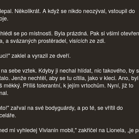
lepal. Několikrát. A když se nikdo neozýval, vstoupil do
oje.
hlédl se po místnosti. Byla prázdná. Pak si všiml otevře
a, a svázaných prostěradel, visících ze zdi.
ci!" zaklel a vyrazil ze dveří.
 na sebe vztek. Kdyby ji nechal hlídat, nic takového, by 
alo. Jenže nechtěl, aby se tu cítila, jako v kleci. Ano, byl
iš měkký. Příliš tolerantní, k jejím vrtochům. Nyní, již to
nal.
to!" zařval na své bodyguárdy, a po té, se vřítil do
celáře.
ed mi vyhledej Vivianin mobil," zakřičel na Lionela, „je p