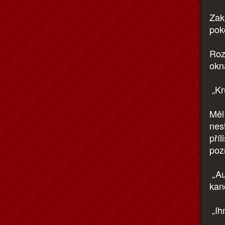
Zak
pok
Roz
okn
„Kru
Měl
nest
příl
poz
„Au
kan
„Ihn