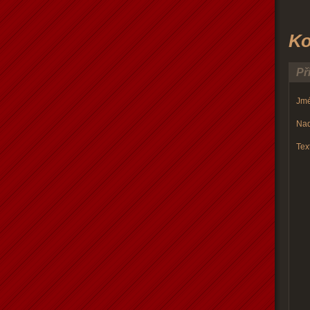
Ko
Př
Jmé
Nad
Text