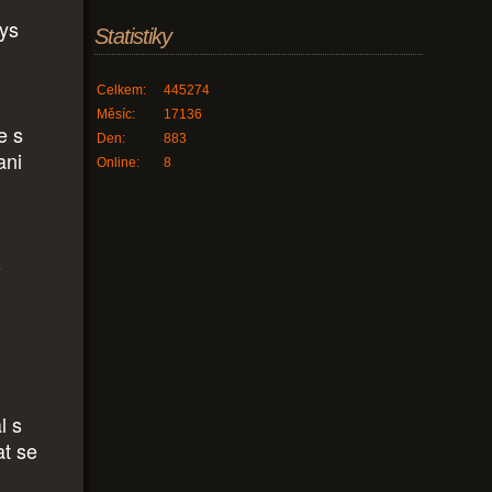
bys
Statistiky
Celkem:
445274
Měsíc:
17136
e s
Den:
883
ani
Online:
8
o
l s
at se