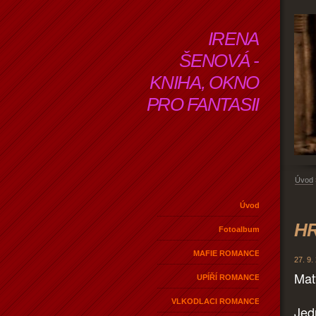
IRENA
ŠENOVÁ -
KNIHA, OKNO
PRO FANTASII
Úvod
Úvod
HR
Fotoalbum
MAFIE ROMANCE
27. 9.
Mat
UPÍŘÍ ROMANCE
VLKODLACI ROMANCE
Jed