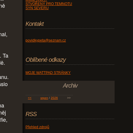
dně
STVOŘENÝ PRO TEMNOTU
SYN SEVERU
Kontakt
nal,
povidkypeta@seznam.cz
. Ta
Oblíbené odkazy
dě.
MOJE WATTPAD STRÁNKY
anu.
áslo
Archiv
<<
srpen
/
2026
>>
na
něj
RSS
fie,
Přehled zdrojů