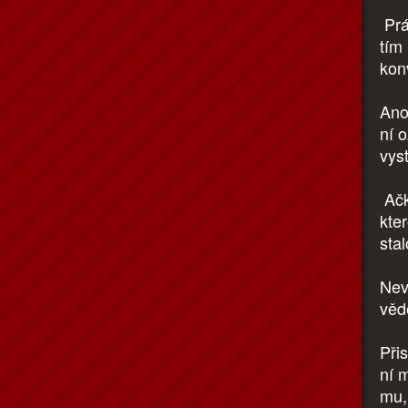
Prá
tím 
kon
Ano
ní 
vyst
Ačk
kte
stal
Nev
vědě
Při
ní 
mu,