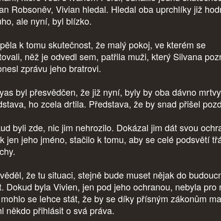
an Robsoněv, Vivian hledal. Hledal oba uprchlíky již ho
ho, ale nyní, byl blízko.
spěla k tomu skutečnost, že malý pokoj, ve kterém se
tovali, něž je odvedl sem, patřila muži, který Silvana poz
onesl zprávu jeho bratrovi.
yas byl přesvědčen, že již nyní, byly by oba dávno mrtvy
dstava, ho zcela drtila. Představa, že by snad přišel poz
ud byli zde, nic jim nehrozilo. Dokázal jim dát svou ochr
k jen jeho jméno, stačilo k tomu, aby se celé podsvětí tř
chy.
 věděl, že tu situaci, stejně bude muset nějak do budouc
it. Dokud byla Vivien, jen pod jeho ochranou, nebyla pro 
, mohlo se lehce stát, že by se díky přísným zákonům ma
l někdo přihlásit o svá práva.