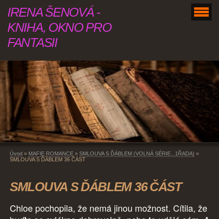
IRENA ŠENOVÁ -
KNIHA, OKNO PRO
FANTASII
Úvod
»
MAFIE ROMANCE
»
SMLOUVA S ĎÁBLEM (VOLNÁ SÉRIE...1ŘADA)
»
SMLOUVA S ĎÁBLEM 36 ČÁST
SMLOUVA S ĎÁBLEM 36 ČÁST
Chloe pochopila, že nemá jinou možnost. Cítila, že