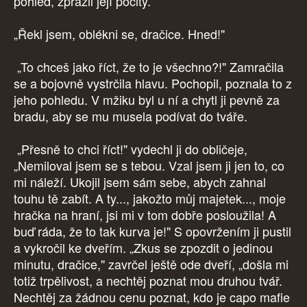
pohled, zpražil její pocity.
„Řekl jsem, oblékni se, dračice. Hned!"
„To chceš jako říct, že to je všechno?!" Zamračila
se a bojovně vystrčila hlavu. Pochopil, poznala to z
jeho pohledu. V mžiku byl u ní a chytl ji pevně za
bradu, aby se mu musela podívat do tváře.
„Přesně to chci říct!" vydechl ji do obličeje,
„Nemiloval jsem se s tebou. Vzal jsem ji jen to, co
mi náleží. Ukojil jsem sám sebe, abych zahnal
touhu tě zabít. A ty..., jakožto můj majetek..., moje
hračka na hraní, jsi mi v tom dobře posloužila! A
buď ráda, že to tak kurva je!" S opovržením ji pustil
a vykročil ke dveřím. „Zkus se zpozdit o jedinou
minutu, dračice," zavrčel ještě ode dveří, „došla mi
totiž trpělivost, a nechtěj poznat mou druhou tvář.
Nechtěj za žádnou cenu poznat, kdo je capo mafie