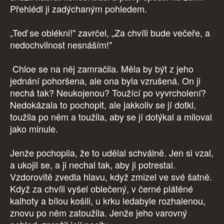
Přehlédl ji zadýchaným pohledem.
„Teď se oblékni!" zavrčel, „Za chvíli bude večeře, a
nedochvilnost nesnáším!"
Chloe se na něj zamračila. Měla by být z jeho
jednání pohoršena, ale ona byla vzrušená. On ji
nechá tak? Neukojenou? Toužící po vyvrcholení?
Nedokázala to pochopit, ale jakkoliv se jí dotkl,
toužila po něm a toužila, aby se jí dotýkal a miloval
jako minule.
Jenže pochopila, že to udělal schválně. Jen si vzal,
a ukojil se, a ji nechal tak, aby ji potrestal.
Vzdorovitě zvedla hlavu, když zmizel ve své šatně.
Když za chvíli vyšel oblečený, v černé plátěné
kalhoty a bílou košili, u krku ledabyle rozhalenou,
znovu po něm zatoužila. Jenže jeho varovný