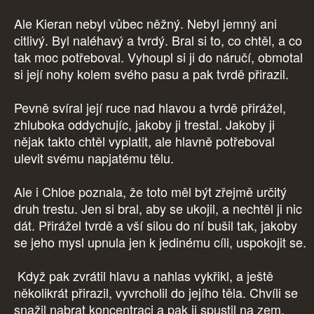
Ale Kieran nebyl vůbec něžný. Nebyl jemný ani
citlivý. Byl naléhavý a tvrdý. Bral si to, co chtěl, a co
tak moc potřeboval. Vyhoupl si ji do náručí, obmotal
si její nohy kolem svého pasu a pak tvrdě přirazil.
Pevně svíral její ruce nad hlavou a tvrdě přirážel,
zhluboka oddychujíc, jakoby ji trestal. Jakoby ji
nějak takto chtěl vyplatit, ale hlavně potřeboval
ulevit svému napjatému tělu.
Ale i Chloe poznala, že toto měl být zřejmě určitý
druh trestu. Jen si bral, aby se ukojil, a nechtěl ji nic
dát. Přirážel tvrdě a vší silou do ní bušil tak, jakoby
se jeho mysl upnula jen k jedinému cíli, uspokojit se.
Když pak zvrátil hlavu a nahlas vykřikl, a ještě
několikrát přirazil, vyvrcholil do jejího těla. Chvíli se
snažil nabrat koncentraci a pak ji spustil na zem.