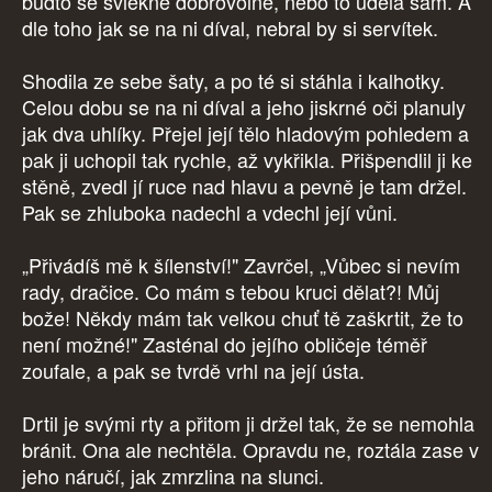
buďto se svlékne dobrovolně, nebo to udělá sám. A
dle toho jak se na ni díval, nebral by si servítek.
Shodila ze sebe šaty, a po té si stáhla i kalhotky.
Celou dobu se na ni díval a jeho jiskrné oči planuly
jak dva uhlíky. Přejel její tělo hladovým pohledem a
pak ji uchopil tak rychle, až vykřikla. Přišpendlil ji ke
stěně, zvedl jí ruce nad hlavu a pevně je tam držel.
Pak se zhluboka nadechl a vdechl její vůni.
„Přivádíš mě k šílenství!" Zavrčel, „Vůbec si nevím
rady, dračice. Co mám s tebou kruci dělat?! Můj
bože! Někdy mám tak velkou chuť tě zaškrtit, že to
není možné!" Zasténal do jejího obličeje téměř
zoufale, a pak se tvrdě vrhl na její ústa.
Drtil je svými rty a přitom ji držel tak, že se nemohla
bránit. Ona ale nechtěla. Opravdu ne, roztála zase v
jeho náručí, jak zmrzlina na slunci.