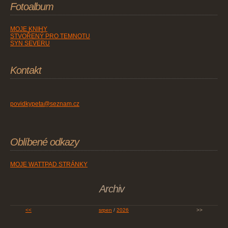
Fotoalbum
MOJE KNIHY
STVOŘENÝ PRO TEMNOTU
SYN SEVERU
Kontakt
povidkypeta@seznam.cz
Oblíbené odkazy
MOJE WATTPAD STRÁNKY
Archiv
<<
srpen
/
2026
>>