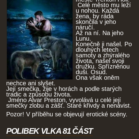
Celé město mu leží
u nohou. Každá
žena, by ráda
skončila v jeho
náručí.
Až na ní. Na jeho
Lunu.
Konečně ji našel. Po
dlouhých letech
samoty a zhýralého
života, našel svoji
družku. Spřízněnou
duši. Osud.
Ona však oněm
nechce ani slyšet.
Její smečka, žije v horách a podle starých
tradic a způsobu života.
Jméno Alvar Preston, vyvolává u celé její
smečky zlobu a zášť. Staré křivdy a nenávist.
Pozor! V příběhu se objevují erotické scény.
POLIBEK VLKA 81 ČÁST