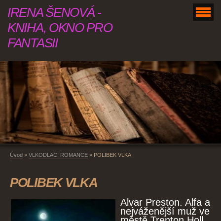
IRENA ŠENOVÁ -
KNIHA, OKNO PRO
FANTASII
Úvod
»
VLKODLACI ROMANCE
»
POLIBEK VLKA
POLIBEK VLKA
Alvar Preston. Alfa a
nejváženější muž ve
městě Trenton Holl.