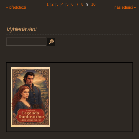
1
|
2
|
3
|
4
|
5
|
6
|
7
|
8
|
9
|
10
« předchozí
následující »
Vyhledávání