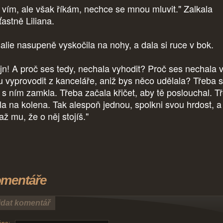
 vím, ale však říkám, nechce se mnou mluvit." Zalkala
ťastně Liliana.
alie nasupeně vyskočila na nohy, a dala si ruce v bok.
jn! A proč ses tedy, nechala vyhodit? Proč ses nechala 
du vyprovodit z kanceláře, aniž bys něco udělala? Třeba 
 s ním zamkla. Třeba začala křičet, aby tě poslouchal. T
la na kolena. Tak alespoň jednou, spolkni svou hrdost, a
ž mu, že o něj stojíš."
mentáře
idat komentář