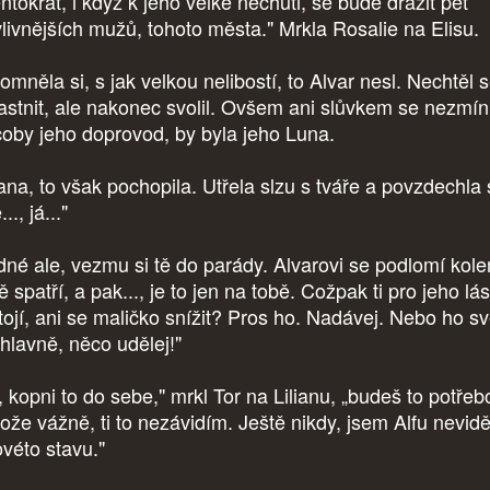
ntokrát, i když k jeho velké nechuti, se bude dražit pět
vlivnějších mužů, tohoto města." Mrkla Rosalie na Elisu.
mněla si, s jak velkou nelibostí, to Alvar nesl. Nechtěl 
astnit, ale nakonec svolil. Ovšem ani slůvkem se nezmíni
coby jeho doprovod, by byla jeho Luna.
ana, to však pochopila. Utřela slzu s tváře a povzdechla s
..., já..."
dné ale, vezmu si tě do parády. Alvarovi se podlomí kole
ě spatří, a pak..., je to jen na tobě. Cožpak ti pro jeho lá
tojí, ani se maličko snížit? Pros ho. Nadávej. Nebo ho s
 hlavně, něco udělej!"
, kopni to do sebe," mrkl Tor na Lilianu, „budeš to potřeb
ože vážně, ti to nezávidím. Ještě nikdy, jsem Alfu nevidě
ovéto stavu."