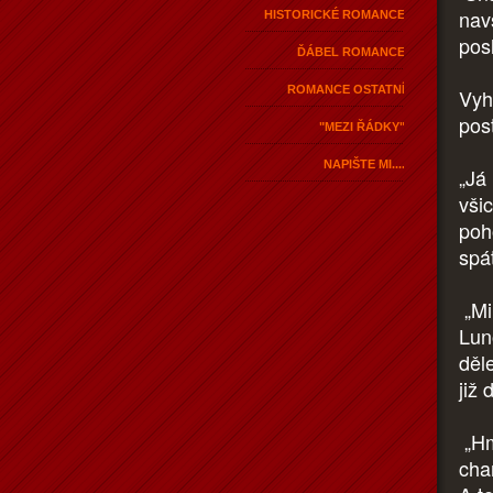
navš
HISTORICKÉ ROMANCE
pos
ĎÁBEL ROMANCE
ROMANCE OSTATNÍ
Vyh
post
"MEZI ŘÁDKY"
NAPIŠTE MI....
„Já
vši
poh
spát
„Mi
Lun
děl
již 
„Hm
char