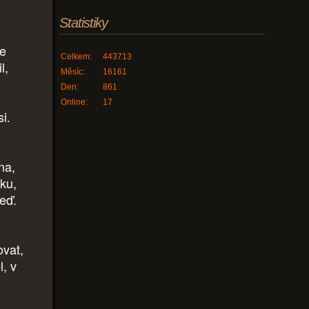
Statistiky
se
Celkem:
443713
l,
Měsíc:
16161
Den:
861
Online:
17
i.
na,
sku,
veď.
ovat,
l, v