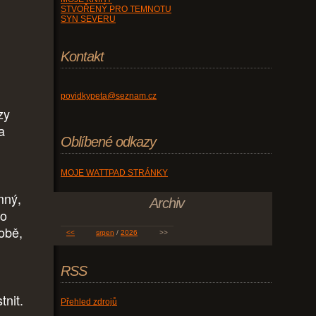
STVOŘENÝ PRO TEMNOTU
SYN SEVERU
Kontakt
povidkypeta@seznam.cz
zy
a
Oblíbené odkazy
i
MOJE WATTPAD STRÁNKY
mný,
Archiv
co
obě,
<<
srpen
/
2026
>>
RSS
tnit.
Přehled zdrojů