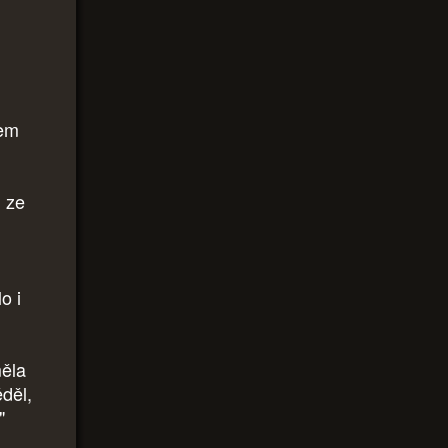
sem
, ze
o i
měla
ěděl,
"