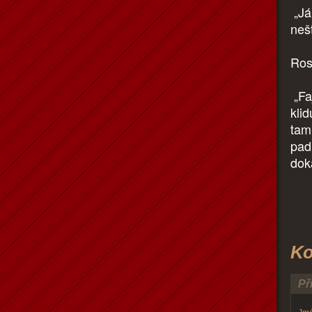
„Já
neš
Ros
„Fa
kli
tam
pad
doka
Ko
Př