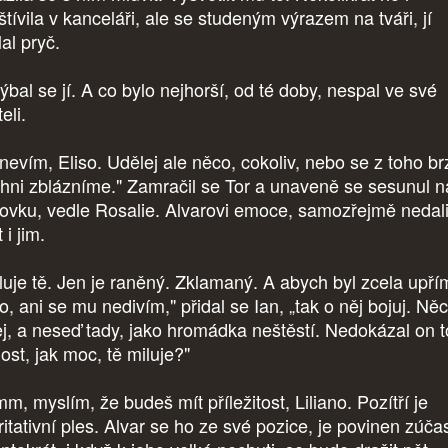
tívila v kanceláři, ale se studeným výrazem na tváři, jí
lal pryč.
ýbal se jí. A co bylo nejhorší, od té doby, nespal ve své
eli.
 nevím, Eliso. Udělej ale něco, cokoliv, nebo se z toho br
chni zblázníme." Zamračil se Tor a unaveně se sesunul n
ovku, vedle Rosalie. Alvarovi emoce, samozřejmě nedal
 i jim.
luje tě. Jen je raněný. Zklamaný. A abych byl zcela upří
o, ani se mu nedivím," přidal se Ian, „tak o něj bojuj. Ně
ej, a neseď tady, jako hromádka neštěstí. Nedokázal on t
dost, jak moc, tě miluje?"
m, myslím, že budeš mít příležitost, Liliano. Pozítří je
itativní ples. Alvar se ho ze své pozice, je povinen zúčas