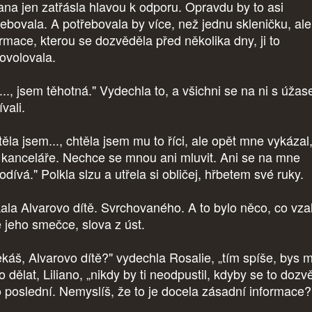
iana jen zatřásla hlavou k odporu. Opravdu by to asi
řebovala. A potřebovala by více, než jednu skleničku, ale
ormace, kterou se dozvěděla před několika dny, ji to
ovolovala.
..., jsem těhotná." Vydechla to, a všichni se na ni s úža
vali.
těla jsem..., chtěla jsem mu to říci, ale opět mne vykázal
 kanceláře. Nechce se mnou ani mluvit. Ani se na mne
dívá." Polkla slzu a utřela si obličej, hřbetem své ruky.
ala Alvarovo dítě. Svrchovaného. A to bylo něco, co vzal
é jeho smečce, slova z úst.
káš, Alvarovo dítě?" vydechla Rosalie, „tím spíše, bys 
 dělat, Liliano, „nikdy by ti neodpustil, kdyby se to dozv
o poslední. Nemyslíš, že to je docela zásadní informace?