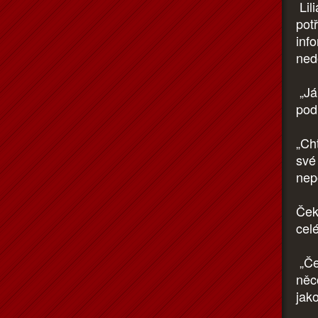
Lil
pot
inf
ned
„Já
podí
„Ch
své
nepo
Ček
cel
„Če
něco
jak