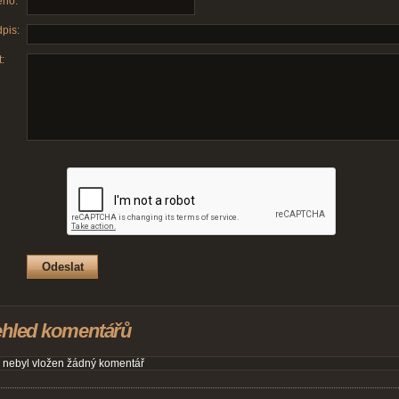
no:
pis:
:
ehled komentářů
 nebyl vložen žádný komentář