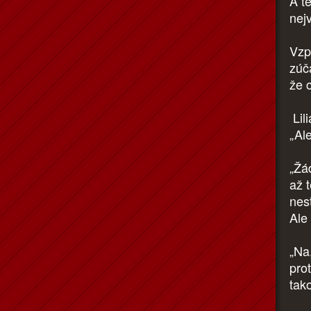
A te
nej
Vzpo
zúč
že 
Lili
„Ale
„Žá
až t
nes
Ale
„Na
prot
tak