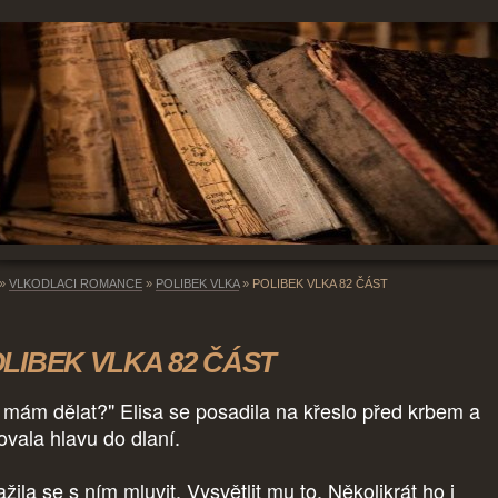
»
VLKODLACI ROMANCE
»
POLIBEK VLKA
»
POLIBEK VLKA 82 ČÁST
LIBEK VLKA 82 ČÁST
 mám dělat?" Elisa se posadila na křeslo před krbem a
ovala hlavu do dlaní.
ila se s ním mluvit. Vysvětlit mu to. Několikrát ho i