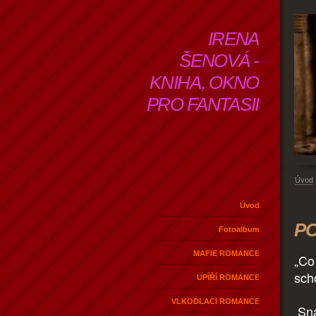
IRENA
ŠENOVÁ -
KNIHA, OKNO
PRO FANTASII
Úvod
Úvod
PO
Fotoalbum
MAFIE ROMANCE
„Co
sch
UPÍŘÍ ROMANCE
VLKODLACI ROMANCE
Snaž