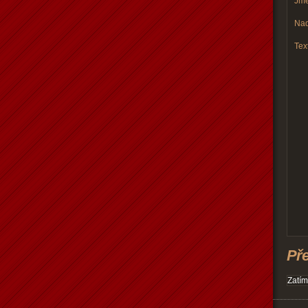
Jmé
Nad
Text
Př
Zatím