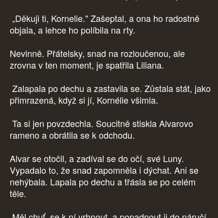
„Děkuji ti, Kornelie." Zašeptal, a ona ho radostně
objala, a lehce ho políbila na rty.
Nevinně. Přátelsky, snad na rozloučenou, ale
zrovna v ten moment, je spatřila Liliana.
Zalapala po dechu a zastavila se. Zůstala stát, jako
přimrazená, když si jí, Kornélie všimla.
Ta si jen povzdechla. Soucitně stiskla Alvarovo
rameno a obrátila se k odchodu.
Alvar se otočil, a zadíval se do očí, své Luny.
Vypadalo to, že snad zapomněla i dýchat. Ani se
nehýbala. Lapala po dechu a třásla se po celém
těle.
Měl chuť, se k ní vrhnout, a popadnout ji do náručí.