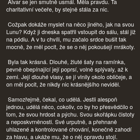
Alvar se jen smutně usmál. Měla pravdu. Ta
charitativní večeře, by stejně stála za nic.
Cožpak dokáže myslet na něco jiného, jak na svou
Lunu? Když ji dneska spatřil vstoupit do sálu, stál již
na pódiu. A v tu chvíli, mu začalo srdce bušit tak
mocně, že měl pocit, že se o něj pokoušejí mrákoty.
Byla tak krásná. Dlouhé, žluté šaty na ramínka,
pevně obepínající její poprsí, volně splývaly, až k
zemi. Její dlouhé vlasy, se jí vlnily okolo obličeje, a
on měl pocit, že nikdy nic krásnějšího neviděl.
Samozřejmě, čekal, co udělá. Jestli alespoň
jednou, udělá něco, cokoliv, co by ho přesvědčilo o
tom, že svou hrdost a pýchu. Svou skořápku čistoty
a neposkvrněnosti. Své urputně, a přehnaně
uhlazené a kontrolované chování, konečně zahodí
za hlavu, a ukáže mu, že o něj opravdu stojí.