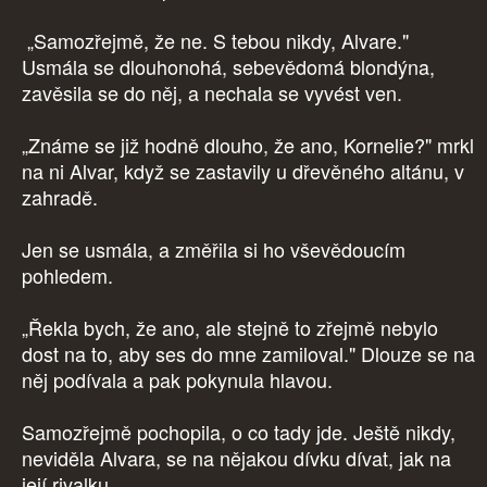
„Samozřejmě, že ne. S tebou nikdy, Alvare."
Usmála se dlouhonohá, sebevědomá blondýna,
zavěsila se do něj, a nechala se vyvést ven.
„Známe se již hodně dlouho, že ano, Kornelie?" mrkl
na ni Alvar, když se zastavily u dřevěného altánu, v
zahradě.
Jen se usmála, a změřila si ho vševědoucím
pohledem.
„Řekla bych, že ano, ale stejně to zřejmě nebylo
dost na to, aby ses do mne zamiloval." Dlouze se na
něj podívala a pak pokynula hlavou.
Samozřejmě pochopila, o co tady jde. Ještě nikdy,
neviděla Alvara, se na nějakou dívku dívat, jak na
její rivalku.