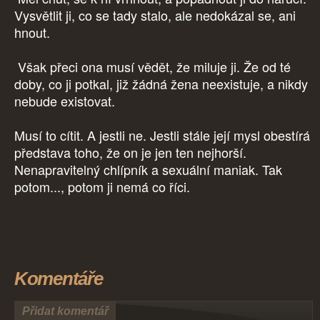
Vysvětlit ji, co se tady stalo, ale nedokázal se, ani
hnout.
Však přeci ona musí vědět, že miluje ji. Že od té
doby, co ji potkal, již žádná žena neexistuje, a nikdy
nebude existovat.
Musí to cítit. A jestli ne. Jestli stále její mysl obestírá
představa toho, že on je jen ten nejhorší.
Nenapravitelný chlípník a sexuální maniak. Tak
potom..., potom ji nemá co říci.
Komentáře
Přidat komentář