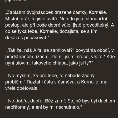
„Zaplatím dvojnásobek dražené částky, Kornélie.
Místní farář, to jistě uvítá. Není to jistě standartní
postup, ale při troše dobré vůle, jistě proveditelný. A
co se týká tebe, Kornelie, dozajista, se s tím
dokážeš popasovat."
„Tak že, náš Alfa, se zamiloval?" povytáhla obočí, v
předstíraném úžasu, „zlomil jsi mi srdce, víš to? Kde
nyní ulovím, takového chlapa, jako jsi ty?"
„No myslím, že pro tebe, to nebude žádný
problém." Roztáhl ústa v úsměvu, a Kornelie, mu
vřele opětovala.
„No dobře, dobře. Běž za ní. Stejně bys byl duchem
nepřítomný, a ani by mi nechutnalo."