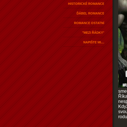
HISTORICKÉ ROMANCE
ĎÁBEL ROMANCE
ROMANCE OSTATNÍ
"MEZI ŘÁDKY"
NAPIŠTE MI....
sme
Říka
nes
Když
svou
rodu