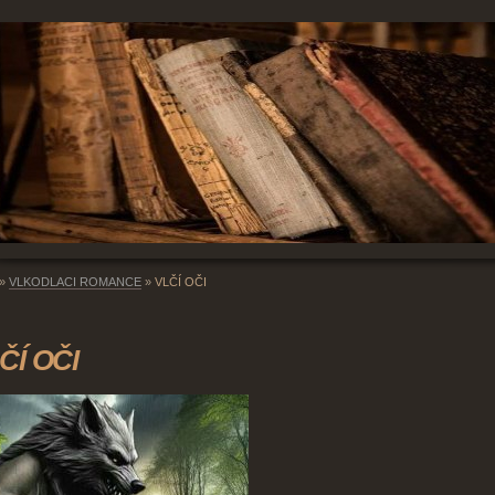
»
VLKODLACI ROMANCE
»
VLČÍ OČI
ČÍ OČI