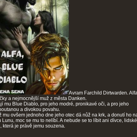
Avram Farchild Dirtwarden. Alf
čky a nejmocnější muž z města Danken.
jí mu Blue Diablo, pro jeho modré, pronikavé oči, a pro jeho
poutanou a divokou povahu.
 mu ovšem jednoho dne jeho otec dá nůž na krk, a donutí ho naj
 Lunu, moc se mu to nelíbí. A nebude se to líbit ani dívce, lidsk
, která je právě jemu souzena.