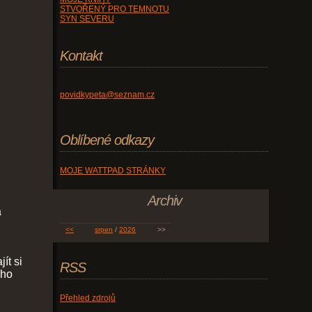
STVOŘENÝ PRO TEMNOTU
SYN SEVERU
Kontakt
povidkypeta@seznam.cz
Oblíbené odkazy
MOJE WATTPAD STRÁNKY
Archiv
a
<<
srpen
/
2026
>>
ít si
RSS
ého
Přehled zdrojů