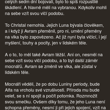
celých sedm dní bojovali, bylo to spíš rozpustilé
škádlení. A hlavně měli na vybranou. Kdykoliv mohli
na sebe vzít svou vlčí podobu.
To Christal nemohla. Jejich Luna bývala člověkem,
a i když ji Avram přeměnil, pro ni, umění přeměny
na vlka bylo zapovězeno. Ač již nyní byla vlčicí, i její
myšlení, touhy a pocity, jen v lidském těle.
A o to, to měl také Avram těžší. Ani on, nesměl na
sebe vzít svou vlčí podobu, a to byl další záměr
mocnářů. Avram se změnil ve vlka, ale zůstal v
lidském těle.
Mocnáři věděli, že po dobu Luniny periody, bude
Alfa na vrcholu své vzrušivosti. Příroda mu bude
velet, se s ní spojit a počít potomka. Rozmnožit
svou smečku. Ovšem díky tomu, že jeho Luna není
schopna přeměny, nesmí ji při jejich spojení, vzít na