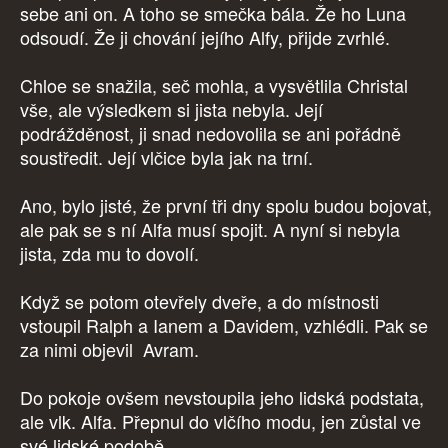
sebe ani on. A toho se smečka bála. Že ho Luna
odsoudí. Že ji chování jejího Alfy, přijde zvrhlé.
Chloe se snažila, seč mohla, a vysvětlila Christal
vše, ale výsledkem si jista nebyla. Její
podrážděnost, ji snad nedovolila se ani pořádně
soustředit. Její vlčice byla jak na trní.
Ano, bylo jisté, že první tři dny spolu budou bojovat,
ale pak se s ní Alfa musí spojit. A nyní si nebyla
jista, zda mu to dovolí.
Když se potom otevřely dveře, a do místnosti
vstoupil Ralph a Ianem a Davidem, vzhlédli. Pak se
za nimi objevil Avram.
Do pokoje ovšem nevstoupila jeho lidská podstata,
ale vlk. Alfa. Přepnul do vlčího modu, jen zůstal ve
své lidské podobě.