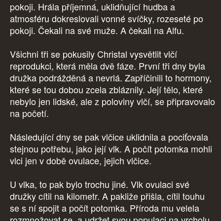
pokoji. Hrála příjemná, uklidňující hudba a
atmosféru dokreslovali vonné svíčky, rozeseté po
pokoji. Čekali na své muže. A čekali na Alfu.
Všichni tři se pokusily Christal vysvětlit vlčí
reprodukci, která měla dvě fáze. První tři dny byla
družka podrážděná a nevrlá. Zapříčinili to hormony,
které se tou dobou zcela zbláznily. Její tělo, které
nebylo jen lidské, ale z poloviny vlčí, se připravovalo
na početí.
Následující dny se pak vlčice uklidnila a pociťovala
stejnou potřebu, jako její vlk. A počít potomka mohli
vlci jen v době ovulace, jejich vlčice.
U vlka, to pak bylo trochu jiné. Vlk ovulaci své
družky cítil na kilometr. A pakliže přišla, cítil touhu
se s ní spojit a počít potomka. Příroda mu velela
rozmnožovat se, a udržet svou populaci na vrcholu.