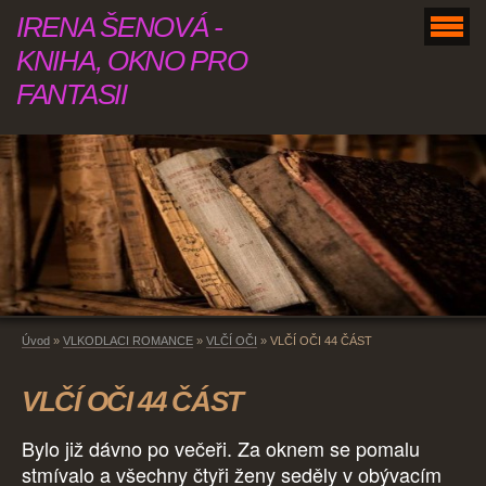
IRENA ŠENOVÁ -
KNIHA, OKNO PRO
FANTASII
Úvod
»
VLKODLACI ROMANCE
»
VLČÍ OČI
»
VLČÍ OČI 44 ČÁST
VLČÍ OČI 44 ČÁST
Bylo již dávno po večeři. Za oknem se pomalu
stmívalo a všechny čtyři ženy seděly v obývacím