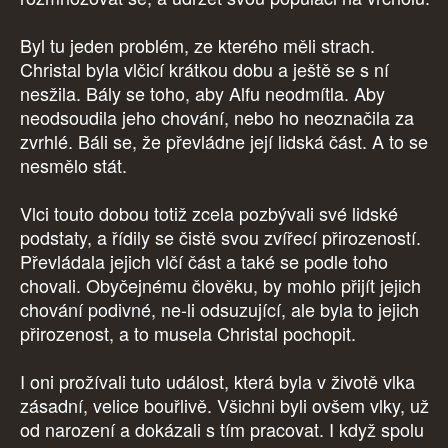
Byl tu jeden problém, ze kterého měli strach.
Christal byla vlčicí krátkou dobu a ještě se s ní
nesžila. Bály se toho, aby Alfu neodmítla. Aby
neodsoudila jeho chování, nebo ho neoznačila za
zvrhlé. Báli se, že převládne její lidská část. A to se
nesmělo stát.
Vlci touto dobou totiž zcela pozbývali své lidské
podstaty, a řídily se čistě svou zvířecí přirozeností.
Převládala jejich vlčí část a také se podle toho
chovali. Obyčejnému člověku, by mohlo přijít jejich
chování podivné, ne-li odsuzující, ale byla to jejich
přirozenost, a to musela Christal pochopit.
I oni prožívali tuto událost, která byla v životě vlka
zásadní, velice bouřlivě. Všichni byli ovšem vlky, už
od narození a dokázali s tím pracovat. I když spolu