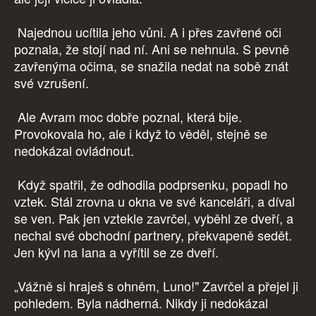
Najednou ucítila jeho vůni. A i přes zavřené oči
poznala, že stojí nad ní. Ani se nehnula. S pevně
zavřenýma očima, se snažila nedat na sobě znát
své vzrušení.
Ale Avram moc dobře poznal, která bije.
Provokovala ho, ale i když to věděl, stejně se
nedokázal ovládnout.
Když spatřil, že odhodila podprsenku, popadl ho
vztek. Stál zrovna u okna ve své kanceláři, a díval
se ven. Pak jen vztekle zavrčel, vyběhl ze dveří, a
nechal své obchodní partnery, překvapeně sedět.
Jen kývl na Iana a vyřítil se ze dveří.
„Vážně si hraješ s ohněm, Luno!" Zavrčel a přejel ji
pohledem. Byla nádherná. Nikdy ji nedokázal