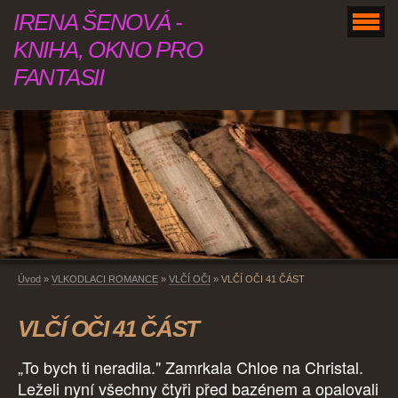
IRENA ŠENOVÁ -
KNIHA, OKNO PRO
FANTASII
Úvod
»
VLKODLACI ROMANCE
»
VLČÍ OČI
»
VLČÍ OČI 41 ČÁST
VLČÍ OČI 41 ČÁST
„To bych ti neradila." Zamrkala Chloe na Christal.
Leželi nyní všechny čtyři před bazénem a opalovali