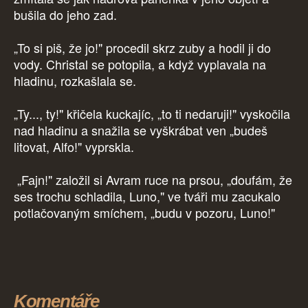
bušila do jeho zad.
„To si piš, že jo!" procedil skrz zuby a hodil ji do
vody. Christal se potopila, a když vyplavala na
hladinu, rozkašlala se.
„Ty..., ty!" křičela kuckajíc, „to ti nedaruji!" vyskočila
nad hladinu a snažila se vyškrábat ven „budeš
litovat, Alfo!" vyprskla.
„Fajn!" založil si Avram ruce na prsou, „doufám, že
ses trochu schladila, Luno," ve tváři mu zacukalo
potlačovaným smíchem, „budu v pozoru, Luno!"
Komentáře