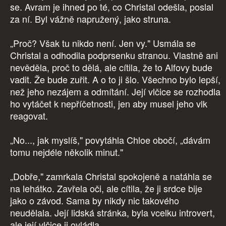
se. Avram je ihned po té, co Christal odešla, poslal
za ní. Byl vážně napružený, jako struna.
„Proč? Však tu nikdo není. Jen vy." Usmála se
Christal a odhodila podprsenku stranou. Vlastně ani
nevěděla, proč to dělá, ale cítila, že to Alfovy bude
vadit. Že bude zuřit. A o to ji šlo. Všechno bylo lepší,
než jeho nezájem a odmítání. Její vlčice se rozhodla
ho vytáčet k nepříčetnosti, jen aby musel jeho vlk
reagovat.
„No..., jak myslíš," povytáhla Chloe obočí, „dávám
tomu nejdéle několik minut."
„Dobře," zamrkala Christal spokojeně a natáhla se
na lehátko. Zavřela oči, ale cítila, že ji srdce bije
jako o závod. Sama by nikdy nic takového
neudělala. Její lidská stránka, byla vcelku introvert,
ale její vlčice ji ovládla.