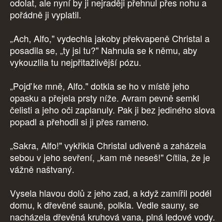
odolat, ale nyní by ji nejraději přehnul přes nohu a
pořádně ji vyplatil.
„Ach, Alfo," vydechla jakoby překvapeně Christal a
posadila se, „ty jsi tu?" Nahnula se k němu, aby
vykouzlila tu nejpřitažlivější pózu.
„Pojď ke mně, Alfo." dotkla se ho v místě jeho
opasku a přejela prsty níže. Avram pevně semkl
čelisti a jeho oči zaplanuly. Pak ji bez jediného slova
popadl a přehodil si ji přes rameno.
„Sakra, Alfo!" vykřikla Christal udiveně a zaházela
sebou v jeho sevření, „kam mě neseš!" Cítila, že je
vážně naštvaný.
Vysela hlavou dolů z jeho zad, a když zamířil podél
domu, k dřevěné sauně, polkla. Vedle sauny, se
nacházela dřevěná kruhová vana, plná ledové vody.