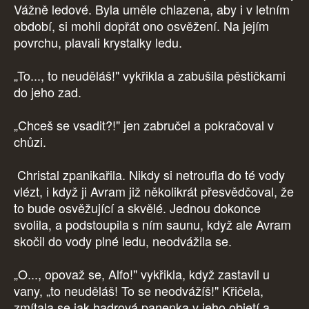
Vážně ledové. Byla uměle chlazena, aby i v letním
období, si mohli dopřát ono osvěžení. Na jejím
povrchu, plavali krystalky ledu.
„To..., to neuděláš!" vykřikla a zabušila pěstičkami
do jeho zad.
„Chceš se vsadit?!" jen zabručel a pokračoval v
chůzi.
Christal zpanikařila. Nikdy si netroufla do té vody
vlézt, i když ji Avram již několikrát přesvědčoval, že
to bude osvěžující a skvělé. Jednou dokonce
svolila, a podstoupila s ním saunu, když ale Avram
skočil do vody plné ledu, neodvážila se.
„O..., opovaž se, Alfo!" vykřikla, když zastavil u
vany, „to neuděláš! To se neodvážíš!" Křičela,
zmítala se jak hadrová panenka v jeho objetí a