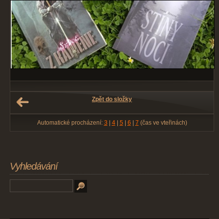
Zpět do složky
Automatické procházení:
3
|
4
|
5
|
6
|
7
(čas ve vteřinách)
Vyhledávání