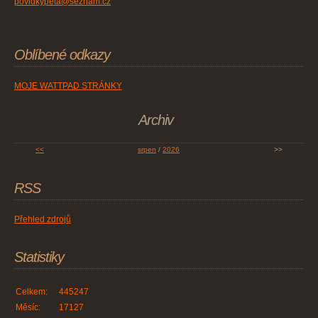
povidkypeta@seznam.cz
Oblíbené odkazy
MOJE WATTPAD STRÁNKY
Archiv
<<
srpen
/
2026
>>
RSS
Přehled zdrojů
Statistiky
Celkem:
445247
Měsíc:
17127