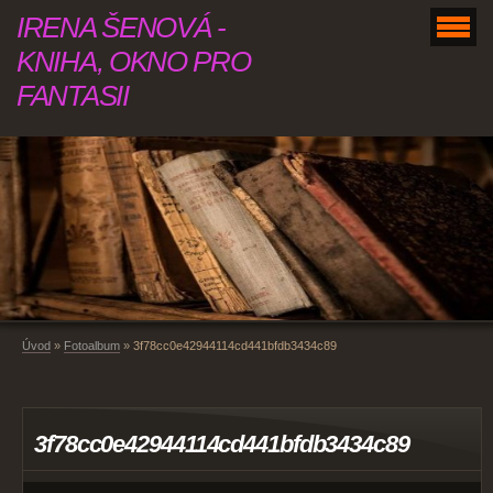
IRENA ŠENOVÁ -
KNIHA, OKNO PRO
FANTASII
Úvod
»
Fotoalbum
»
3f78cc0e42944114cd441bfdb3434c89
3f78cc0e42944114cd441bfdb3434c89