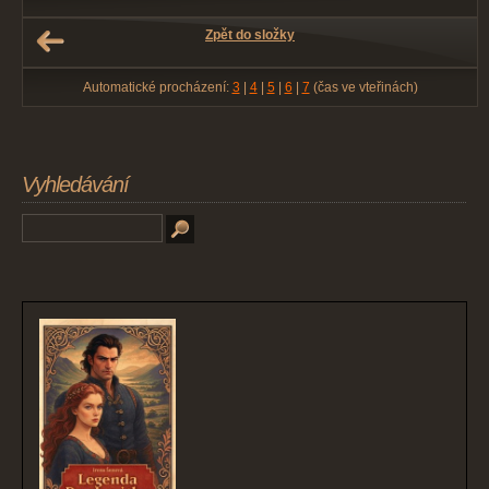
Zpět do složky
Automatické procházení:
3
|
4
|
5
|
6
|
7
(čas ve vteřinách)
Vyhledávání