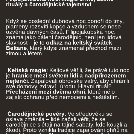
rituály a čarodějnické tajemství
Když se poslední dubnová noc ponoří do tmy,
plameny rozsvítí kopce a vzduchem se nese
ozvěna dávných časů. Filipojakubská noc,
známá jako pálení čarodějnic, není jen lidová
slavnost – je to
odkaz na keltský svátek
Beltane
, který kdysi znamenal přechod mezi
zimou a létem.
Keltská magie
: Keltové věřili, že právě tuto noc
je
hranice mezi světem lidí a nadpřirozenem
nejtenčí
. Zapalovali obrovské vatry, aby chránili
své domovy, zdraví i úrodu. Hlavní rituál?
Přecházení mezi dvěma ohni
, které mělo
zajistit ochranu před nemocemi a neštěstím.
Čarodějnické pověry
: Ve středověku se
oslava změnila – lidé začali věřit, že se
čarodějnice slétají na tajné sabaty, kde kouzlí a
škodí. Proto vznikla tradice zapalování ohňů na