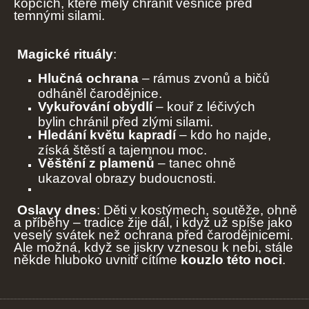
kopcích, které měly chránit vesnice před
temnými silami.
Magické rituály
:
Hlučná ochrana
– rámus zvonů a bičů
odháněl čarodějnice.
Vykuřování obydlí
– kouř z léčivých
bylin chránil před zlými silami.
Hledání květu kapradí
– kdo ho najde,
získá štěstí a tajemnou moc.
Věštění z plamenů
– tanec ohně
ukazoval obrazy budoucnosti.
Oslavy dnes
: Děti v kostýmech, soutěže, ohně
a příběhy – tradice žije dál, i když už spíše jako
veselý svátek než ochrana před čarodějnicemi.
Ale možná, když se jiskry vznesou k nebi, stále
někde hluboko uvnitř cítíme
kouzlo této noci
.