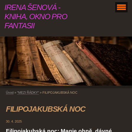
IRENA ŠENOVÁ -
KNIHA, OKNO PRO
FANTASII
Úvod
»
"MEZI ŘÁDKY"
»
FILIPOJAKUBSKÁ NOC
FILIPOJAKUBSKÁ NOC
30. 4. 2025
Filipojakubská noc: Magie ohně, dávné