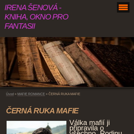
IRENA ŠENOVÁ -
KNIHA, OKNO PRO
FANTASII
Úvod
»
MAFIE ROMANCE
»
ČERNÁ RUKA MAFIE
ČERNÁ RUKA MAFIE
Válka mafií ji
připravila o
všechno. Rodinu.