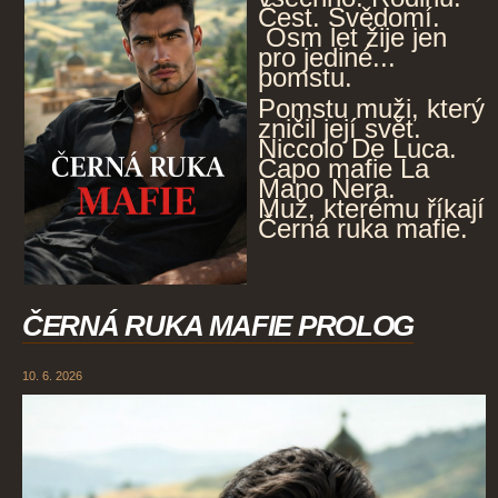
Čest. Svědomí.
Osm let žije jen
pro jediné...
pomstu.
Pomstu muži, který
zničil její svět.
Niccolo De Luca.
Capo mafie La
Mano Nera.
Muž, kterému říkají
Černá ruka mafie.
ČERNÁ RUKA MAFIE PROLOG
10. 6. 2026