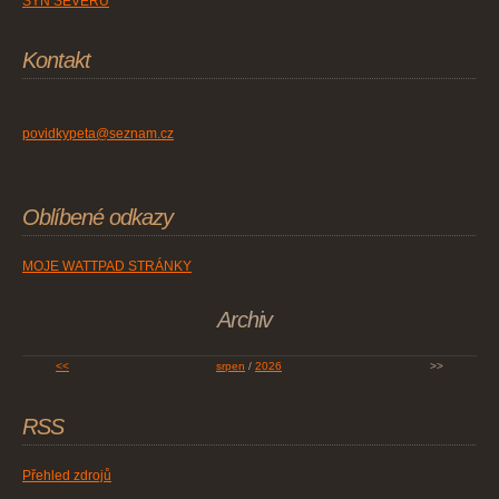
SYN SEVERU
Kontakt
povidkypeta@seznam.cz
Oblíbené odkazy
MOJE WATTPAD STRÁNKY
Archiv
<<
srpen
/
2026
>>
RSS
Přehled zdrojů